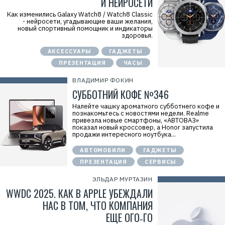
И НЕЙРОСЕТИ
Как изменились Galaxy Watch8 / Watch8 Classic
- нейросети, угадывающие ваши желания,
новый спортивный помощник и индикаторы
здоровья.
АКСЕССУАРЫ
ГАДЖЕТЫ
ПРЕЗЕНТАЦИЯ
ЧАСЫ
ВЛАДИМИР ФОКИН
СУББОТНИЙ КОФЕ №346
Налейте чашку ароматного субботнего кофе и
познакомьтесь с новостями недели. Realme
привезла новые смартфоны, «АВТОВАЗ»
показал новый кроссовер, а Honor запустила
продажи интересного ноутбука...
АВТОМОБИЛИ
ГАДЖЕТЫ
ПРЕЗЕНТАЦИЯ
СЕРВИСЫ
ЭЛЬДАР МУРТАЗИН
WWDC 2025. КАК В APPLE УБЕЖДАЛИ
НАС В ТОМ, ЧТО КОМПАНИЯ
ЕЩЕ ОГО‑ГО