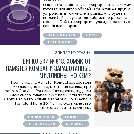
О новых устройствах на «Авроре», как систему
готовят для автомобилей Lada, а также других
устройств, в том числе игровых. Что будет в
версии 5.2, как устроено гибридное рабочее
место — DeX от «Авроры»; куда идет развитие
нашей платформы.
ПРЕЗЕНТАЦИЯ
СОФТ
ТЕХНОЛОГИИ
ЭЛЬДАР МУРТАЗИН
БИРЮЛЬКИ №818. ХОМЯК ОТ
HAMSTER KOMBAT И ЗАРАБОТАННЫЕ
МИЛЛИОНЫ. НО КЕМ?
Про то, как на Hamster Kombat заработали
миллионы, но не те, кто тапал хомяка; про
работу Google в России и блокировки, куда мы
идем снова; флагманские планшеты против
Xiaomi Pad 6 Pro; новый Xiaomi Mix Flip и Tecno V
Flip/Fold; iPhone 16 Pro – плохое качество
фотографий на примерах.
БЛОКИРОВКА
ГАДЖЕТЫ
ПРЕЗЕНТАЦИЯ
СЕРВИСЫ