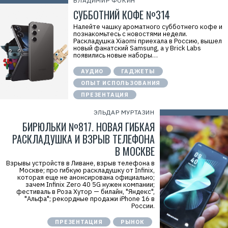
ВЛАДИМИР ФОКИН
СУББОТНИЙ КОФЕ №314
Налейте чашку ароматного субботнего кофе и
познакомьтесь с новостями недели.
Раскладушка Xiaomi приехала в Россию, вышел
новый фанатский Samsung, а у Brick Labs
появились новые наборы…
АУДИО
ГАДЖЕТЫ
ОПЫТ ИСПОЛЬЗОВАНИЯ
ПРЕЗЕНТАЦИЯ
ЭЛЬДАР МУРТАЗИН
БИРЮЛЬКИ №817. НОВАЯ ГИБКАЯ
РАСКЛАДУШКА И ВЗРЫВ ТЕЛЕФОНА
В МОСКВЕ
Взрывы устройств в Ливане, взрыв телефона в
Москве; про гибкую раскладушку от Infinix,
которая еще не анонсирована официально;
зачем Infinix Zero 40 5G нужен компании;
фестиваль в Роза Хутор — билайн, "Яндекс",
"Альфа"; рекордные продажи iPhone 16 в
России.
ПРЕЗЕНТАЦИЯ
РЫНОК