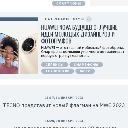
а
СМАРТФОНЫ
т
е
C
л
O
ь
P
НА ПРАВАХ РЕКЛАМЫ
:
Y
I
HUAWEI NOVA БУДУЩЕГО: ЛУЧШИЕ
О
D
О
ИДЕИ МОЛОДЫХ ДИЗАЙНЕРОВ И
О
«
ФОТОГРАФОВ
Т
е
HUAWEI — это главный мобильный фотобренд.
х
Смартфоны компании уже много лет занимают
к
первую строчку главного…
о
м
СЕРВИСЫ
СМАРТФОНЫ
п
а
ТЕХНОЛОГИИ
ФОТО
н
и
я
Х
у
а
в
13:37, 31 ЯНВАРЯ 2023
э
TECNO представит новый флагман на MWC 2023
й
»
И
Н
Н
16:20, 30 ЯНВАРЯ 2023
: