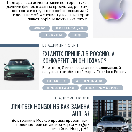
Полтора часа демонстрации повторенных за
другими фишек в разных продуктах, реклама
контента и отсутствие собственных идей.
Идеальное объяснение тупика, в котором
живет Apple. И почти никакого AI.
WWDC
ПРЕЗЕНТАЦИЯ
СЕРВИСЫ
СОФТ
ВЛАДИМИР ФОКИН
EXLANTIX ПРИШЕЛ В РОССИЮ. А
КОНКУРЕНТ ЛИ ОН LIXIANG?
В четверг, 5 июня, состоялся официальный
запуск автомобильной марки Exlantix в России.
EXLANTIX
АВТОМОБИЛИ
ПРЕЗЕНТАЦИЯ
ЭЛЕКТРОМОБИЛИ
ВЛАДИМИР ФОКИН
ЛИФТБЕК HONGQI H6 КАК ЗАМЕНА
AUDI A7
Во вторник в Москве прошла презентация
новой модели китайской марки Hongqi -
лифтбека Hongqi H6.