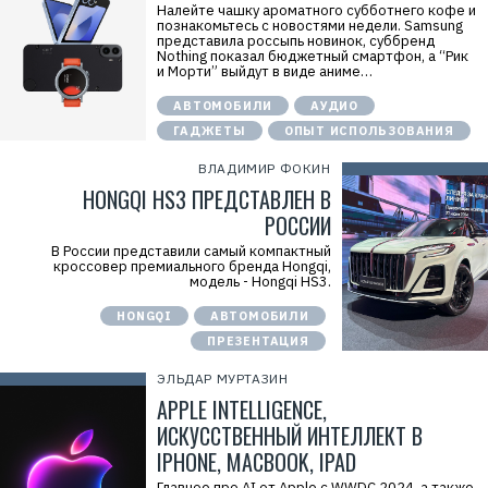
Налейте чашку ароматного субботнего кофе и
познакомьтесь с новостями недели. Samsung
представила россыпь новинок, суббренд
Nothing показал бюджетный смартфон, а “Рик
и Морти” выйдут в виде аниме…
АВТОМОБИЛИ
АУДИО
ГАДЖЕТЫ
ОПЫТ ИСПОЛЬЗОВАНИЯ
ВЛАДИМИР ФОКИН
HONGQI HS3 ПРЕДСТАВЛЕН В
РОССИИ
В России представили самый компактный
кроссовер премиального бренда Hongqi,
модель - Hongqi HS3.
HONGQI
АВТОМОБИЛИ
ПРЕЗЕНТАЦИЯ
ЭЛЬДАР МУРТАЗИН
APPLE INTELLIGENCE,
ИСКУССТВЕННЫЙ ИНТЕЛЛЕКТ В
IPHONE, MACBOOK, IPAD
Главное про AI от Apple с WWDC 2024, а также