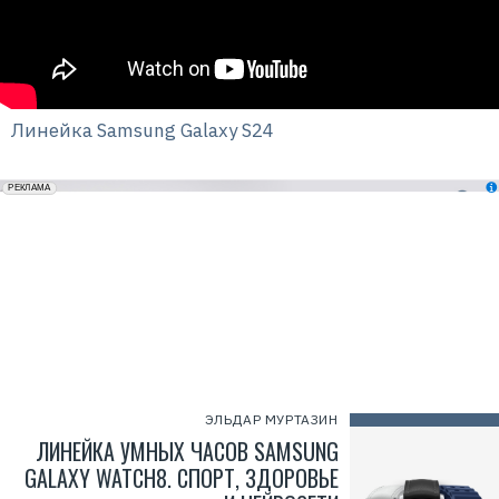
Линейка Samsung Galaxy S24
erid: 2VfnxxmNzs5
РЕКЛАМА
ЭЛЬДАР МУРТАЗИН
ЛИНЕЙКА УМНЫХ ЧАСОВ SAMSUNG
GALAXY WATCH8. СПОРТ, ЗДОРОВЬЕ