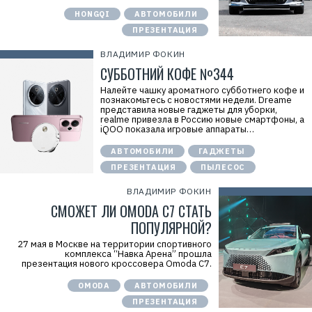
HONGQI
АВТОМОБИЛИ
ПРЕЗЕНТАЦИЯ
ВЛАДИМИР ФОКИН
СУББОТНИЙ КОФЕ №344
Налейте чашку ароматного субботнего кофе и
познакомьтесь с новостями недели. Dreame
представила новые гаджеты для уборки,
realme привезла в Россию новые смартфоны, а
iQOO показала игровые аппараты…
АВТОМОБИЛИ
ГАДЖЕТЫ
ПРЕЗЕНТАЦИЯ
ПЫЛЕСОС
ВЛАДИМИР ФОКИН
СМОЖЕТ ЛИ OMODA C7 СТАТЬ
ПОПУЛЯРНОЙ?
27 мая в Москве на территории спортивного
комплекса “Навка Арена” прошла
презентация нового кроссовера Omoda C7.
OMODA
АВТОМОБИЛИ
ПРЕЗЕНТАЦИЯ