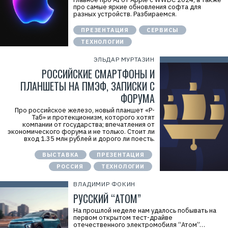
про самые яркие обновления софта для
разных устройств. Разбираемся.
ПРЕЗЕНТАЦИЯ
СЕРВИСЫ
ТЕХНОЛОГИИ
ЭЛЬДАР МУРТАЗИН
РОССИЙСКИЕ СМАРТФОНЫ И
ПЛАНШЕТЫ НА ПМЭФ, ЗАПИСКИ С
ФОРУМА
Про российское железо, новый планшет «Р-
Таб» и протекционизм, которого хотят
компании от государства; впечатления от
экономического форума и не только. Стоит ли
вход 1.35 млн рублей и дорого ли поесть.
ВЫСТАВКА
ПРЕЗЕНТАЦИЯ
РОССИЯ
ТЕХНОЛОГИИ
ВЛАДИМИР ФОКИН
РУССКИЙ “АТОМ”
На прошлой неделе нам удалось побывать на
первом открытом тест-драйве
отечественного электромобиля “Атом”…