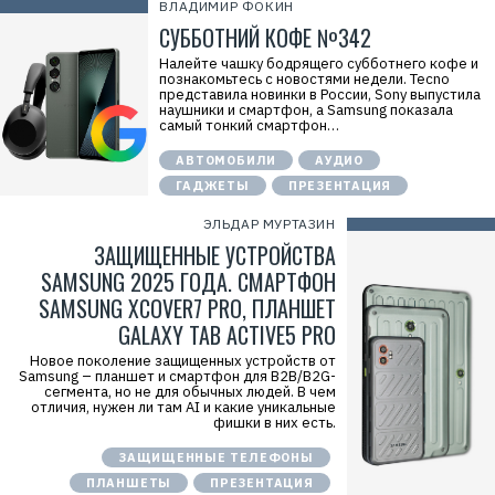
Р
ВЛАДИМИР ФОКИН
е
СУББОТНИЙ КОФЕ №342
к
л
Налейте чашку бодрящего субботнего кофе и
а
познакомьтесь с новостями недели. Tecno
м
представила новинки в России, Sony выпустила
а
наушники и смартфон, а Samsung показала
.
самый тонкий смартфон…
E
r
i
АВТОМОБИЛИ
АУДИО
d
ГАДЖЕТЫ
ПРЕЗЕНТАЦИЯ
=
2
V
ЭЛЬДАР МУРТАЗИН
f
ЗАЩИЩЕННЫЕ УСТРОЙСТВА
n
x
SAMSUNG 2025 ГОДА. СМАРТФОН
y
T
SAMSUNG XCOVER7 PRO, ПЛАНШЕТ
W
GALAXY TAB ACTIVE5 PRO
c
f
Новое поколение защищенных устройств от
M
Samsung – планшет и смартфон для B2B/B2G-
Р
сегмента, но не для обычных людей. В чем
е
отличия, нужен ли там AI и какие уникальные
к
фишки в них есть.
л
а
м
ЗАЩИЩЕННЫЕ ТЕЛЕФОНЫ
о
ПЛАНШЕТЫ
ПРЕЗЕНТАЦИЯ
д