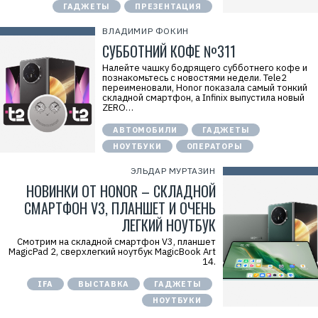
ГАДЖЕТЫ
ПРЕЗЕНТАЦИЯ
ВЛАДИМИР ФОКИН
СУББОТНИЙ КОФЕ №311
Налейте чашку бодрящего субботнего кофе и
познакомьтесь с новостями недели. Tele2
переименовали, Honor показала самый тонкий
складной смартфон, а Infinix выпустила новый
ZERO…
АВТОМОБИЛИ
ГАДЖЕТЫ
НОУТБУКИ
ОПЕРАТОРЫ
ЭЛЬДАР МУРТАЗИН
НОВИНКИ ОТ HONOR – СКЛАДНОЙ
СМАРТФОН V3, ПЛАНШЕТ И ОЧЕНЬ
ЛЕГКИЙ НОУТБУК
Смотрим на складной смартфон V3, планшет
MagicPad 2, сверхлегкий ноутбук MagicBook Art
14.
IFA
ВЫСТАВКА
ГАДЖЕТЫ
НОУТБУКИ