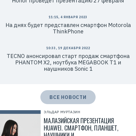
Honor проведет презентацию 27 февраля
7
7
1
4
11:15, 4 ЯНВАРЯ 2023
1
8
На днях будет представлен смартфон Motorola
6
ThinkPhone
8
0
4
10:33, 19 ДЕКАБРЯ 2022
TECNO анонсировал старт продаж смартфона
PHANTOM X2, ноутбука MEGABOOK T1 и
наушников Sonic 1
ВСЕ НОВОСТИ
ЭЛЬДАР МУРТАЗИН
МАЛАЗИЙСКАЯ ПРЕЗЕНТАЦИЯ
HUAWEI. СМАРТФОН, ПЛАНШЕТ,
НАУШНИКИ И…