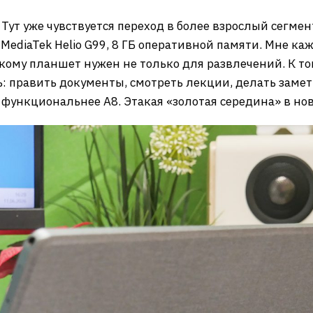
. Тут уже чувствуется переход в более взрослый сегме
MediaTek Helio G99, 8 ГБ оперативной памяти. Мне каж
, кому планшет нужен не только для развлечений. К т
: править документы, смотреть лекции, делать замет
 функциональнее A8. Этакая «золотая середина» в но