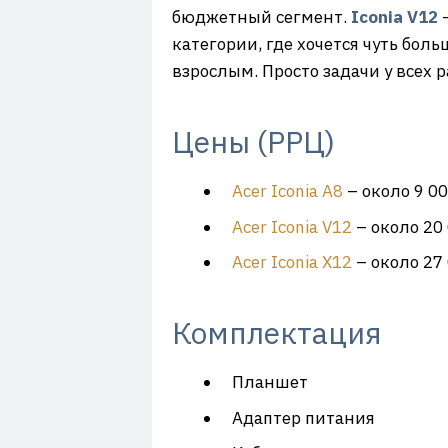
бюджетный сегмент.
Iconia V12
—
категории, где хочется чуть боль
взрослым. Просто задачи у всех 
Цены (РРЦ)
Acer Iconia A8
– около 9 00
Acer Iconia V12
– около 20 
Acer Iconia X12
– около 27
Комплектация
Планшет
Адаптер питания