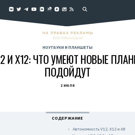
Erid=2VfnxxQqrod
НОУТБУКИ И ПЛАНШЕТЫ
V12 И X12: ЧТО УМЕЮТ НОВЫЕ ПЛ
ПОДОЙДУТ
2 ИЮЛЯ
Автономность V12, X12 и A8