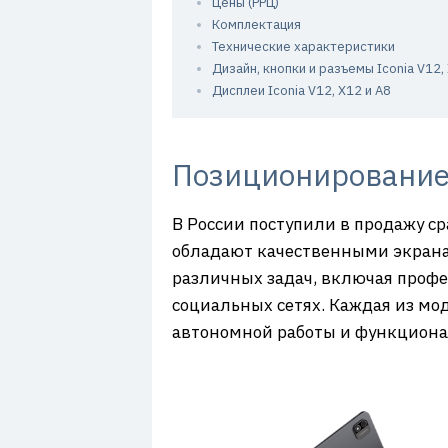
Цены (РРЦ)
7
Комплектация
Технические характеристики
Дизайн, кнопки и разъемы Iconia V12,
Дисплеи Iconia V12, X12 и A8
Позиционировани
В России поступили в продажу сра
обладают качественными экрана
различных задач, включая профе
социальных сетях. Каждая из мо
автономной работы и функциона