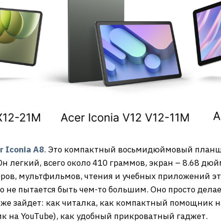
r Iconia A8
. Это компактный восьмидюймовый планше
. Он легкий, всего около 410 граммов, экран – 8.68 дю
ров, мультфильмов, чтения и учебных приложений это
тво не пытается быть чем-то большим. Оно просто дела
же зайдет: как читалка, как компактный помощник на
ик на YouTube), как удобный прикроватный гаджет.