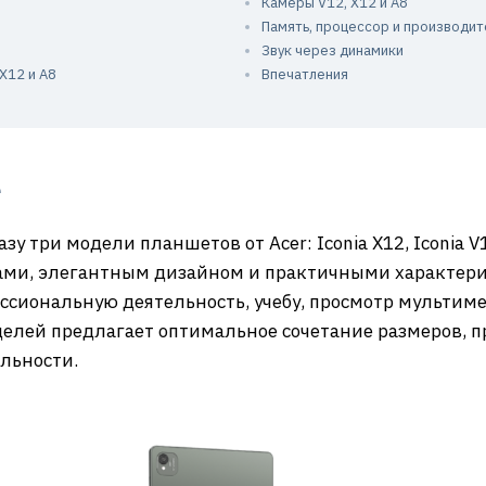
Камеры V12, X12 и A8
Память, процессор и производит
Звук через динамики
 X12 и A8
Впечатления
е
зу три модели планшетов от Acer: Iconia X12, Iconia V1
ми, элегантным дизайном и практичными характери
ссиональную деятельность, учебу, просмотр мультим
делей предлагает оптимальное сочетание размеров, 
льности.