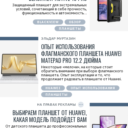
а
d
Защищенный планшет для экстремальных
в
=
условий, сочетающий в себе прочность,
э
2
функциональность и автономность…
й
V
»
f
И
BLACKVIEW
ОБЗОР
n
Н
x
ПЛАНШЕТЫ
Н
w
:
c
7
ЭЛЬДАР МУРТАЗИН
U
7
6
ОПЫТ ИСПОЛЬЗОВАНИЯ
1
N
4
c
ФЛАГМАНСКОГО ПЛАНШЕТА HUAWEI
1
Р
8
MATEPAD PRO 12.2 ДЮЙМА
е
6
к
8
л
Некоторые «мелочи», на которые стоит
0
а
обратить внимание при выборе флагманского
4
м
планшета. Опыт эксплуатации и то, что
о
продолжает радовать в планшете от Huawei.
д
а
HUAWEI
ОПЫТ ИСПОЛЬЗОВАНИЯ
т
е
ПЛАНШЕТЫ
C
л
O
ь
P
НА ПРАВАХ РЕКЛАМЫ
:
Y
I
ВЫБИРАЕМ ПЛАНШЕТ ОТ HUAWEI,
О
D
О
КАКАЯ МОДЕЛЬ ПОДОЙДЕТ ВАМ
О
«
От детского планшета до профессиональных
Т