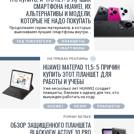
k
СМАРТФОНА HUAWEI, ИХ
Р
е
АЛЬТЕРНАТИВЫ И МОДЕЛИ,
к
КОТОРЫЕ НЕ НАДО ПОКУПАТЬ
л
а
м
Продолжаем серию материалов, в которых
о
выискиваем лучшие смартфоны внутри…
д
а
ГИД ПОКУПАТЕЛЯ
ПЛАНШЕТЫ
т
е
СМАРТФОНЫ
C
л
O
ь
P
НА ПРАВАХ РЕКЛАМЫ
:
Y
I
HUAWEI MATEPAD 11,5: 5 ПРИЧИН
О
D
О
КУПИТЬ ЭТОТ ПЛАНШЕТ ДЛЯ
О
«
РАБОТЫ И УЧЕБЫ
Т
е
Уже несколько лет HUAWEI создает
х
Р
планшеты, близкие к идеалу для тех, кто
к
е
вынужден работать на ходу.
о
к
м
л
HUAWEI
ОБЗОР
ПЛАНШЕТЫ
п
а
а
м
н
а
РОМАН БЕЛЫХ
и
.
ОБЗОР ЗАЩИЩЕННОГО ПЛАНШЕТА
я
E
Х
r
BLACKVIEW ACTIVE 10 PRO
у
i