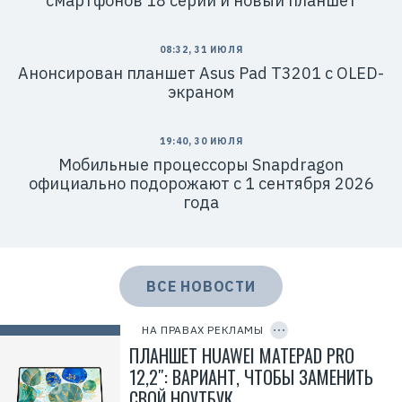
смартфонов 18 серии и новый планшет
d
=
2
V
08:32, 31 ИЮЛЯ
f
Анонсирован планшет Asus Pad T3201 с OLED-
n
x
экраном
y
E
H
Y
19:40, 30 ИЮЛЯ
5
n
Мобильные процессоры Snapdragon
Р
официально подорожают с 1 сентября 2026
е
к
года
л
а
м
о
д
а
ВСЕ НОВОСТИ
т
е
C
л
O
ь
P
НА ПРАВАХ РЕКЛАМЫ
:
Y
I
ПЛАНШЕТ HUAWEI MATEPAD PRO
О
D
О
12,2″: ВАРИАНТ, ЧТОБЫ ЗАМЕНИТЬ
О
«
СВОЙ НОУТБУК
Т