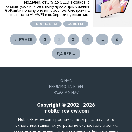
моделей, от IPS до OLED-экранов, с
е
клавиатурой или без, кому нужно приложение
х
GoPaint и почему оно интересное. Смотрим на
к
планшеты HUAWEI и выбираем нужный вам.
о
м
п
ПЛАНШЕТЫ
СОВЕТЫ
а
н
и
← РАНЕЕ
1
2
3
4
…
6
я
Х
у
а
ДАЛЕЕ →
в
э
й
»
И
Н
О НАС
Н
:
РЕКЛАМОДАТЕЛЯМ
7
РАБОТА У НАС
7
1
4
Copyright © 2002—2026
1
mobile-review.com
8
6
8
Mobile-Review.com простым языком рассказывает о
0
технологиях, гаджетах, устройстве бизнеса электроники
4
изнутри и интересных событиях в мире информационных