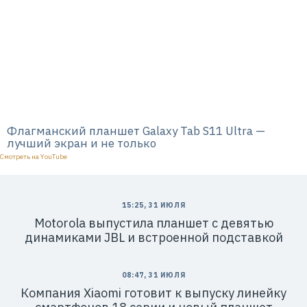
»
И
Н
Н
:
7
7
1
4
1
8
6
8
0
Флагманский планшет Galaxy Tab S11 Ultra —
4
лучший экран и не только
Смотреть на YouTube
15:25, 31 ИЮЛЯ
Р
е
Motorola выпустила планшет с девятью
к
динамиками JBL и встроенной подставкой
л
а
м
а
08:47, 31 ИЮЛЯ
.
E
Компания Xiaomi готовит к выпуску линейку
r
i