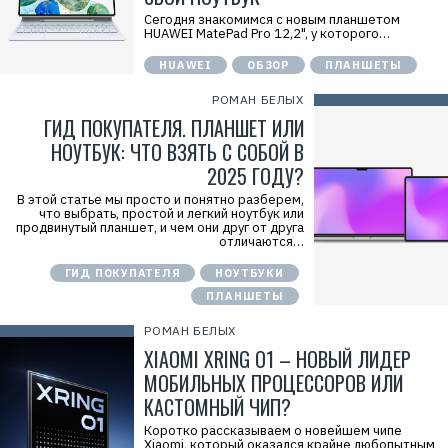
е
Сегодня знакомимся с новым планшетом
х
HUAWEI MatePad Pro 12,2", у которого…
к
о
HUAWEI
ОБЗОР
ПЛАНШЕТЫ
м
п
а
РОМАН БЕЛЫХ
н
ГИД ПОКУПАТЕЛЯ. ПЛАНШЕТ ИЛИ
и
я
НОУТБУК: ЧТО ВЗЯТЬ С СОБОЙ В
Х
у
2025 ГОДУ?
а
в
В этой статье мы просто и понятно разберем,
э
что выбрать, простой и легкий ноутбук или
й
продвинутый планшет, и чем они друг от друга
»
отличаются…
И
Н
ГИД ПОКУПАТЕЛЯ
НОУТБУКИ
Н
:
ПЛАНШЕТЫ
7
7
РОМАН БЕЛЫХ
1
4
XIAOMI XRING O1 – НОВЫЙ ЛИДЕР
1
8
МОБИЛЬНЫХ ПРОЦЕССОРОВ ИЛИ
6
КАСТОМНЫЙ ЧИП?
8
0
Коротко рассказываем о новейшем чипе
4
Xiaomi, который оказался крайне любопытным