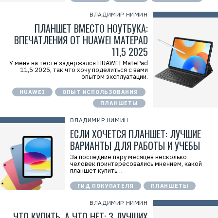
ВЛАДИМИР НИМИН
ПЛАНШЕТ ВМЕСТО НОУТБУКА:
ВПЕЧАТЛЕНИЯ ОТ HUAWEI MATEPAD
11,5 2025
У меня на тесте задержался HUAWEI MatePad
Р
11,5 2025, так что хочу поделиться с вами
е
опытом эксплуатации.
к
л
а
HUAWEI
ОПЫТ ИСПОЛЬЗОВАНИЯ
м
ПЛАНШЕТЫ
а
.
E
ВЛАДИМИР НИМИН
r
ЕСЛИ ХОЧЕТСЯ ПЛАНШЕТ: ЛУЧШИЕ
i
d
ВАРИАНТЫ ДЛЯ РАБОТЫ И УЧЕБЫ
=
2
За последние пару месяцев несколько
V
человек поинтересовались мнением, какой
f
планшет купить…
n
x
ГИД ПОКУПАТЕЛЯ
ПЛАНШЕТЫ
v
H
o
ВЛАДИМИР НИМИН
w
ЧТО КУПИТЬ, А ЧТО НЕТ: 3 ЛУЧШИХ
4