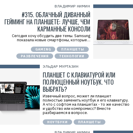
ВЛАДИМИР НИМИН
#315. ОБЛАЧНЫЙ ДИВАННЫЙ
ГЕЙМИНГ НА ПЛАНШЕТЕ: ЛУЧШЕ, ЧЕМ
КАРМАННЫЕ КОНСОЛИ
Сегодня хочу обсудить две темы. Samsung
показала новые смартфоны, которые…
GAMING
ПЛАНШЕТЫ
Р
е
РАЗВЛЕЧЕНИЯ
ТЕХНОЛОГИИ
к
л
ЭЛЬДАР МУРТАЗИН
а
м
ПЛАНШЕТ С КЛАВИАТУРОЙ ИЛИ
а
.
ПОЛНОЦЕННЫЙ НОУТБУК. ЧТО
E
ВЫБРАТЬ?
r
i
d
Извечный вопрос, может ли планшет
=
полностью заменить ноутбук и его клавиатуру.
2
А что с софтом на планшетах - то же качество
V
и удобство или компромисс? Вместе
f
разбираемся в вопросе.
n
x
НОУТБУКИ
ПЛАНШЕТЫ
y
P
ВЛАДИМИР НИМИН
A