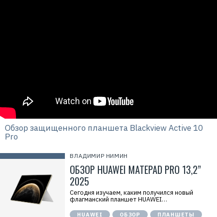
3
3
1
Обзор защищенного планшета Blackview Active 10
Pro
ВЛАДИМИР НИМИН
ОБЗОР HUAWEI MATEPAD PRO 13,2”
2025
Сегодня изучаем, каким получился новый
флагманский планшет HUAWEI…
HUAWEI
ОБЗОР
ПЛАНШЕТЫ