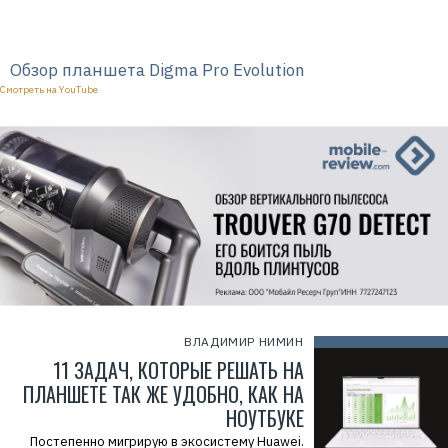
е
к
л
а
Обзор планшета Digma Pro Evolution
м
а
Смотреть на YouTube
.
E
r
i
d
=
2
V
f
n
x
w
4
T
h
m
i
Р
ВЛАДИМИР НИМИН
е
к
11 ЗАДАЧ, КОТОРЫЕ РЕШАТЬ НА
л
ПЛАНШЕТЕ ТАК ЖЕ УДОБНО, КАК НА
а
м
НОУТБУКЕ
о
д
Постепенно мигрирую в экосистему Huawei.
а