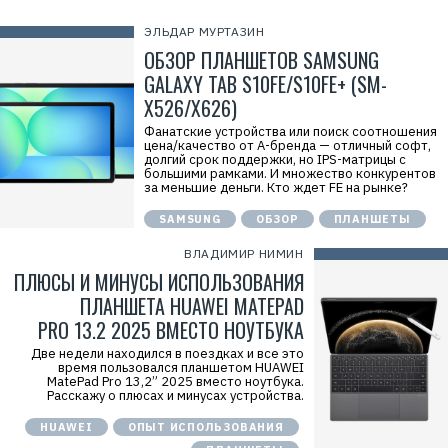
ЭЛЬДАР МУРТАЗИН
Р
ОБЗОР ПЛАНШЕТОВ SAMSUNG
е
к
GALAXY TAB S10FE/S10FE+ (SM-
л
а
X526/X626)
м
а
Фанатские устройства или поиск соотношения
.
цена/качество от А-бренда — отличный софт,
E
долгий срок поддержки, но IPS-матрицы с
r
большими рамками. И множество конкурентов
i
за меньшие деньги. Кто ждет FE на рынке?
d
=
SAMSUNG
ОБЗОР
ПЛАНШЕТЫ
2
V
ВЛАДИМИР НИМИН
f
n
ПЛЮСЫ И МИНУСЫ ИСПОЛЬЗОВАНИЯ
x
x
ПЛАНШЕТА HUAWEI MATEPAD
o
PRO 13.2 2025 ВМЕСТО НОУТБУКА
B
R
x
Две недели находился в поездках и все это
U
время пользовался планшетом HUAWEI
Р
MatePad Pro 13,2” 2025 вместо ноутбука.
е
Расскажу о плюсах и минусах устройства.
к
л
HUAWEI
ОПЫТ ИСПОЛЬЗОВАНИЯ
а