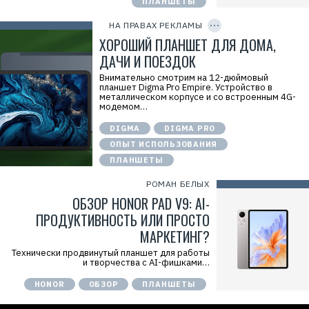
м
ПЛАНШЕТЫ
C
о
O
д
P
НА ПРАВАХ РЕКЛАМЫ
а
Y
I
ХОРОШИЙ ПЛАНШЕТ ДЛЯ ДОМА,
т
D
е
ДАЧИ И ПОЕЗДОК
л
ь
Внимательно смотрим на 12-дюймовый
:
планшет Digma Pro Empire. Устройство в
О
металлическом корпусе и со встроенным 4G-
О
модемом…
О
"
М
DIGMA
DIGMA PRO
е
ОПЫТ ИСПОЛЬЗОВАНИЯ
р
л
ПЛАНШЕТЫ
и
о
РОМАН БЕЛЫХ
н
"
ОБЗОР HONOR PAD V9: AI-
И
Н
ПРОДУКТИВНОСТЬ ИЛИ ПРОСТО
Н
МАРКЕТИНГ?
:
7
Технически продвинутый планшет для работы
7
и творчества с AI-фишками…
1
9
2
HONOR
ОБЗОР
ПЛАНШЕТЫ
6
9