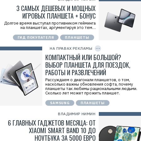
7
3 CАМЫХ ДЕШЕВЫХ И МОЩНЫХ
v
Y
ИГРОВЫХ ПЛАНШЕТА + БОНУС
Р
е
Долгое время выступал противником гейминга
Р
к
на планшетах, аргументируя это тем…
е
л
к
а
л
ГИД ПОКУПАТЕЛЯ
ПЛАНШЕТЫ
C
м
а
O
о
м
P
НА ПРАВАХ РЕКЛАМЫ
д
а
Y
а
.
I
КОМПАКТНЫЙ ИЛИ БОЛЬШОЙ?
т
D
E
е
ВЫБОР ПЛАНШЕТА ДЛЯ ПОЕЗДОК,
r
л
i
РАБОТЫ И РАЗВЛЕЧЕНИЙ
ь
d
:
=
О
Рассуждаем о диагонали планшетов, о том,
2
О
насколько важны обновления софта, почему
V
О
планшеты так любимы рациональными людьми.
f
«
Сколько лет может прожить планшет.
n
Н
x
о
y
SAMSUNG
ПЛАНШЕТЫ
с
T
и
W
ВЛАДИМИР НИМИН
м
c
о
f
6 ГЛАВНЫХ ГАДЖЕТОВ МЕСЯЦА: ОТ
»
M
И
XIAOMI SMART BAND 10 ДО
Р
Н
е
НОУТБУКА ЗА 5000 ЕВРО
Н
к
: