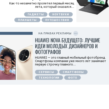
л
Как-то незаметно пролетел первый месяц
7
а
лета, который оказался…
7
м
0
о
1
ГАДЖЕТЫ
НОУТБУКИ
д
3
а
ПЛАНШЕТЫ
ПУТЕШЕСТВИЯ
4
т
9
е
C
0
л
O
5
ь
P
НА ПРАВАХ РЕКЛАМЫ
7
:
Y
I
HUAWEI NOVA БУДУЩЕГО: ЛУЧШИЕ
О
D
О
ИДЕИ МОЛОДЫХ ДИЗАЙНЕРОВ И
О
«
ФОТОГРАФОВ
Т
е
HUAWEI — это главный мобильный фотобренд.
х
Смартфоны компании уже много лет занимают
к
первую строчку главного…
о
м
СЕРВИСЫ
СМАРТФОНЫ
п
а
ТЕХНОЛОГИИ
ФОТО
н
и
я
Х
у
а
в
э
й