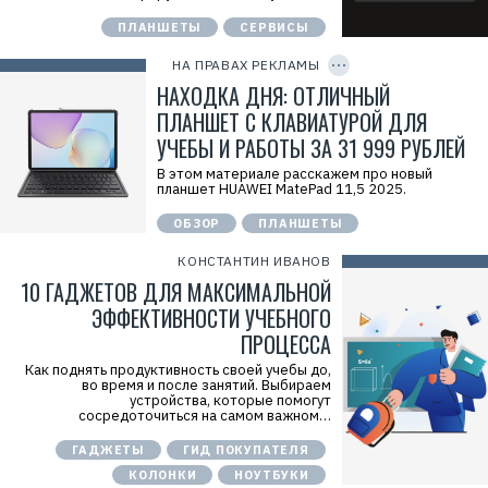
т
е
ПЛАНШЕТЫ
СЕРВИСЫ
C
л
O
ь
P
НА ПРАВАХ РЕКЛАМЫ
:
Y
I
НАХОДКА ДНЯ: ОТЛИЧНЫЙ
О
D
О
ПЛАНШЕТ С КЛАВИАТУРОЙ ДЛЯ
О
«
УЧЕБЫ И РАБОТЫ ЗА 31 999 РУБЛЕЙ
Т
е
В этом материале расскажем про новый
х
планшет HUAWEI MatePad 11,5 2025.
к
о
ОБЗОР
ПЛАНШЕТЫ
м
п
а
КОНСТАНТИН ИВАНОВ
н
10 ГАДЖЕТОВ ДЛЯ МАКСИМАЛЬНОЙ
и
я
ЭФФЕКТИВНОСТИ УЧЕБНОГО
Х
у
ПРОЦЕССА
а
в
Как поднять продуктивность своей учебы до,
э
во время и после занятий. Выбираем
й
устройства, которые помогут
»
сосредоточиться на самом важном…
И
Н
ГАДЖЕТЫ
ГИД ПОКУПАТЕЛЯ
Н
:
КОЛОНКИ
НОУТБУКИ
7