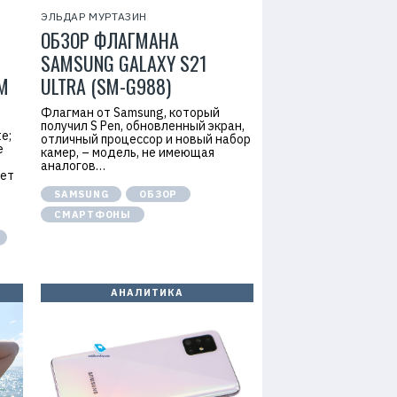
ЭЛЬДАР МУРТАЗИН
ОБЗОР ФЛАГМАНА
SAMSUNG GALAXY S21
М
ULTRA (SM-G988)
Флагман от Samsung, который
получил S Pen, обновленный экран,
e;
отличный процессор и новый набор
е
камер, – модель, не имеющая
аналогов…
нет
SAMSUNG
ОБЗОР
СМАРТФОНЫ
АНАЛИТИКА