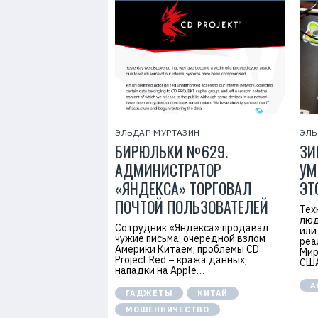
ЭЛЬДАР МУРТАЗИН
ЭЛЬ
БИРЮЛЬКИ №629.
ЗИ
АДМИНИСТРАТОР
УМ
«ЯНДЕКСА» ТОРГОВАЛ
ЭТ
ПОЧТОЙ ПОЛЬЗОВАТЕЛЕЙ
Тех
люд
Сотрудник «Яндекса» продавал
или
чужие письма; очередной взлом
реа
Америки Китаем; проблемы CD
Мир
Project Red – кража данных;
США
нападки на Apple…
А
ГАДЖЕТЫ
КИТАЙ
МОШЕННИЧЕСТВО