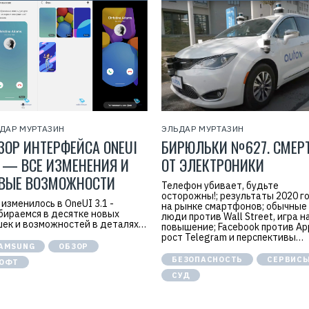
Н
Н
:
7
7
1
4
1
8
6
8
0
4
ДАР МУРТАЗИН
ЭЛЬДАР МУРТАЗИН
ЗОР ИНТЕРФЕЙСА ONEUI
БИРЮЛЬКИ №627. СМЕР
1 — ВСЕ ИЗМЕНЕНИЯ И
ОТ ЭЛЕКТРОНИКИ
ВЫЕ ВОЗМОЖНОСТИ
Телефон убивает, будьте
осторожны!; результаты 2020 г
 изменилось в OneUI 3.1 -
на рынке смартфонов; обычные
бираемся в десятке новых
люди против Wall Street, игра н
ек и возможностей в деталях…
повышение; Facebook против App
рост Telegram и перспективы…
AMSUNG
ОБЗОР
БЕЗОПАСНОСТЬ
СЕРВИС
ОФТ
СУД