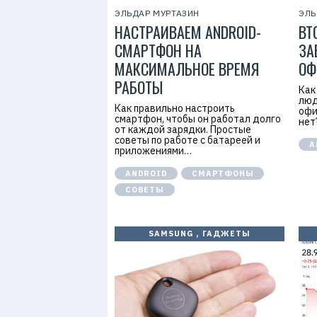
ЭЛЬДАР МУРТАЗИН
ЭЛЬ
НАСТРАИВАЕМ ANDROID-
ВТ
СМАРТФОН НА
ЗА
МАКСИМАЛЬНОЕ ВРЕМЯ
ОФ
РАБОТЫ
Как
люд
Как правильно настроить
офи
смартфон, чтобы он работал долго
нет
от каждой зарядки. Простые
советы по работе с батареей и
А
приложениями…
ANDROID
СМАРТФОНЫ
СОВЕТЫ
SAMSUNG
,
ГАДЖЕТЫ