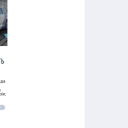
ТЬ
ода
а
le;
Ы