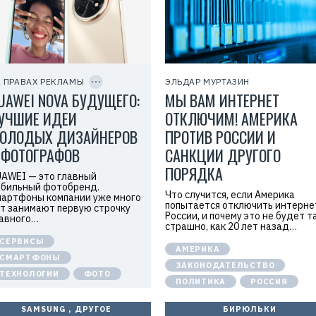
м
о
д
а
т
е
C
л
O
ь
P
 ПРАВАХ РЕКЛАМЫ
ЭЛЬДАР МУРТАЗИН
:
Y
UAWEI NOVA БУДУЩЕГО:
МЫ ВАМ ИНТЕРНЕТ
I
О
D
О
УЧШИЕ ИДЕИ
ОТКЛЮЧИМ! АМЕРИКА
О
«
ОЛОДЫХ ДИЗАЙНЕРОВ
ПРОТИВ РОССИИ И
Т
е
 ФОТОГРАФОВ
САНКЦИИ ДРУГОГО
х
к
ПОРЯДКА
AWEI — это главный
о
м
бильный фотобренд.
Что случится, если Америка
п
артфоны компании уже много
попытается отключить интерне
а
т занимают первую строчку
н
России, и почему это не будет т
авного…
и
страшно, как 20 лет назад…
я
СЕРВИСЫ
Х
АМЕРИКА
у
СМАРТФОНЫ
а
ЗАКОНОДАТЕЛЬСТВО
ТЕХНОЛОГИИ
ФОТО
в
ПОЛИТИКА
РОССИЯ
э
й
»
SAMSUNG
,
ДРУГОЕ
БИРЮЛЬКИ
И