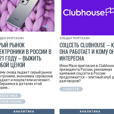
ДАР МУРТАЗИН
ЭЛЬДАР МУРТАЗИН
РЫЙ РЫНОК
СОЦСЕТЬ CLUBHOUSE – 
ЕКТРОНИКИ В РОССИИ В
ОНА РАБОТАЕТ И КОМУ О
21 ГОДУ – ВЫЖИТЬ
ИНТЕРЕСНА
БОЙ ЦЕНОЙ
Илон Маск пригласил в Clubhous
президента России, рекламная
ему снова падает серый рынок
кампания соцсети в России
ктроники, экономика серовозов
продолжается – элитный клуб 
адает и покупатели исчезают.
разговоров?
бираемся в деталях этой
ории…
СОЦСЕТИ
НАЛИТИКА
ЕРЫЙ РЫНОК
АНАЛИТИКА
АНАЛИТИКА