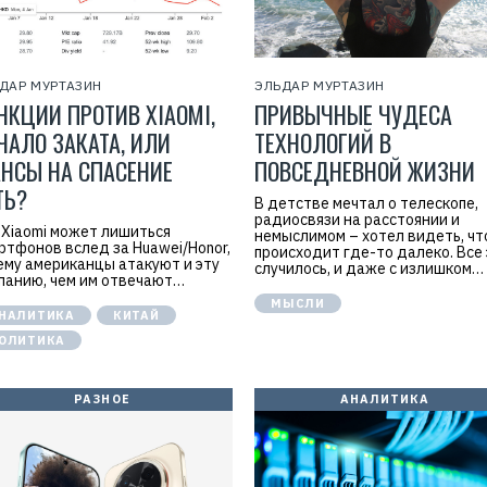
Р
е
ДАР МУРТАЗИН
ЭЛЬДАР МУРТАЗИН
к
л
НКЦИИ ПРОТИВ XIAOMI,
ПРИВЫЧНЫЕ ЧУДЕСА
а
ЧАЛО ЗАКАТА, ИЛИ
м
ТЕХНОЛОГИЙ В
а
НСЫ НА СПАСЕНИЕ
ПОВСЕДНЕВНОЙ ЖИЗНИ
.
E
ТЬ?
r
В детстве мечтал о телескопе,
i
радиосвязи на расстоянии и
d
 Xiaomi может лишиться
немыслимом – хотел видеть, чт
=
ртфонов вслед за Huawei/Honor,
происходит где-то далеко. Все
2
ему американцы атакуют и эту
случилось, и даже с излишком…
V
панию, чем им отвечают…
f
n
МЫСЛИ
НАЛИТИКА
КИТАЙ
x
y
ОЛИТИКА
T
W
c
f
РАЗНОЕ
АНАЛИТИКА
M
Р
е
к
л
а