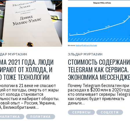
ДАР МУРТАЗИН
ЭЛЬДАР МУРТАЗИН
МА 2021 ГОДА. ЛЮДИ
СТОИМОСТЬ СОДЕРЖАНИ
ИРАЮТ ОТ ХОЛОДА, И
TELEGRAM КАК СЕРВИСА.
О ТОЖЕ ТЕХНОЛОГИИ
ЭКОНОМИКА МЕССЕНДЖ
нологии в 21 веке не спасают
Почему Telegram бесплатен при
ей от погоды, смерть от жары
расходах в $200 млн в 2020 год
 от холода становится
кто оплачивает серверы Telegr
льностью и набирает обороты.
как сервис будет привлекать
овой опыт – Россия, Украина,
деньги…
, Великобритания…
СЕРВИСЫ
СОЦСЕТИ
НАЛИТИКА
ПОЛИТИКА