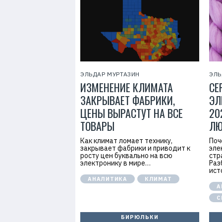
7
ЭЛЬДАР МУРТАЗИН
ЭЛЬ
ИЗМЕНЕНИЕ КЛИМАТА
СЕ
ЗАКРЫВАЕТ ФАБРИКИ,
ЭЛ
ЦЕНЫ ВЫРАСТУТ НА ВСЕ
20
ТОВАРЫ
ЛЮ
Как климат ломает технику,
Поч
закрывает фабрики и приводит к
эле
росту цен буквально на всю
стр
электронику в мире…
Раз
ист
АНАЛИТИКА
КЛИМАТ
А
С
БИРЮЛЬКИ