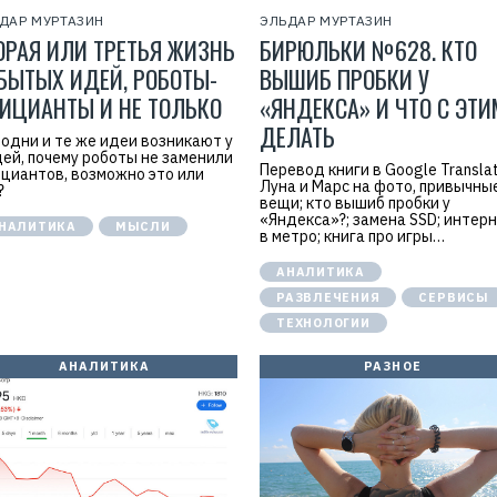
ДАР МУРТАЗИН
ЭЛЬДАР МУРТАЗИН
ОРАЯ ИЛИ ТРЕТЬЯ ЖИЗНЬ
БИРЮЛЬКИ №628. КТО
БЫТЫХ ИДЕЙ, РОБОТЫ-
ВЫШИБ ПРОБКИ У
ИЦИАНТЫ И НЕ ТОЛЬКО
«ЯНДЕКСА» И ЧТО С ЭТИ
ДЕЛАТЬ
 одни и те же идеи возникают у
ей, почему роботы не заменили
Перевод книги в Google Translat
циантов, возможно это или
Луна и Марс на фото, привычны
?
вещи; кто вышиб пробки у
«Яндекса»?; замена SSD; интер
НАЛИТИКА
МЫСЛИ
в метро; книга про игры…
АНАЛИТИКА
РАЗВЛЕЧЕНИЯ
СЕРВИСЫ
ТЕХНОЛОГИИ
АНАЛИТИКА
РАЗНОЕ