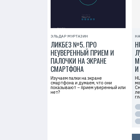
ЭЛЬДАР МУРТАЗИН
НА
ЛИКБЕЗ №5. ПРО
H
НЕУВЕРЕННЫЙ ПРИЕМ И
Л
ПАЛОЧКИ НА ЭКРАНЕ
М
СМАРТФОНА
И
Изучаем палки на экране
HU
смартфона и думаем, что они
мо
показывают – прием уверенный или
См
нет?
ле
гл