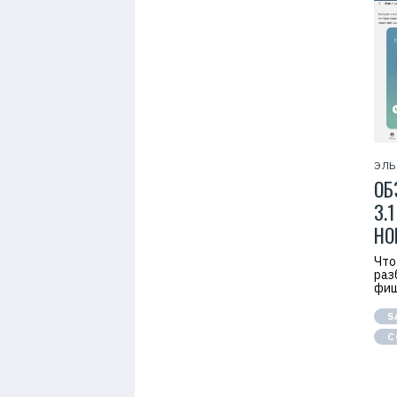
ЭЛЬ
ОБ
3.
НО
Что
раз
фиш
S
С