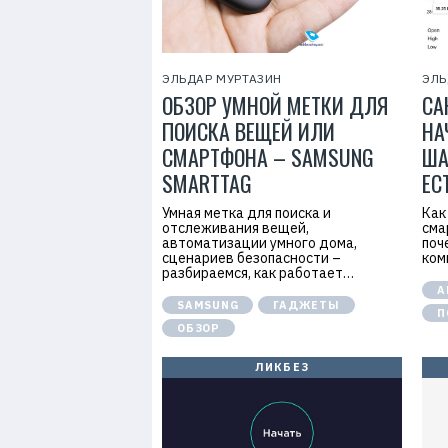
ЭЛЬДАР МУРТАЗИН
ЭЛЬ
ОБЗОР УМНОЙ МЕТКИ ДЛЯ
СА
ПОИСКА ВЕЩЕЙ ИЛИ
НА
СМАРТФОНА – SAMSUNG
ША
SMARTTAG
ЕС
Умная метка для поиска и
Как
отслеживания вещей,
сма
автоматизации умного дома,
поч
сценариев безопасности –
ком
разбираемся, как работает…
А
SAMSUNG
ГАДЖЕТЫ
П
ОБЗОР
ЛИКБЕЗ