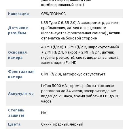
комбинированный слот)
Навигация
GPS/ГЛОНАСС
USB Type C (USB 2.0) Акселерометр, датчик
Датчики и
приближения, датчик освещенности
разъёмы
(используется фронтальная камера) Датчик
отпечатка на боковой стороне
48 МП (f/2.0) + 5 МП (f/2.2, широкоугольный)
Основная
+ 2 МП (f/2.4, макро) + 2 МП (f/2.4, датчик
камера
глубины резкости), светодиодная вспышка,
запись видео FullHD
Фронтальная
8 МП (f/2.0), автофокус отсутствует
камера
Li-Ion 5000 мАч, время работы в режиме
разговора до 34 часов, воспроизведение
Аккумулятор
видео до 21 часа, время работы в LTE до 20
часов
Степень
Нет
защиты
Цвета
Синий, красный, черный