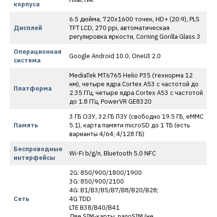
корпуса
6.5 дюйма, 720х1600 точек, HD+ (20:9), PLS
Дисплей
TFT LCD, 270 ppi, автоматическая
регулировка яркости, Corning Gorilla Glass 3
Операционная
Google Android 10.0, OneUI 2.0
система
MediaTek MT6765 Helio P35 (технорма 12
нм), четыре ядра Cortex A53 с частотой до
Платформа
2.35 ГГц, четыре ядра Cortex A53 с частотой
до 1.8 ГГц, PowerVR GE8320
3 ГБ ОЗУ, 32 ГБ ПЗУ (свободно 19.5 ГБ, eMMC
Память
5.1), карта памяти microSD до 1 ТБ (есть
варианты 4/64; 4/128 ГБ)
Беспроводные
Wi-Fi b/g/n, Bluetooth 5.0 NFC
интерфейсы
2G: 850/900/1800/1900
3G: 850/900/2100
4G: B1/B3/B5/B7/B8/B20/B28;
Сеть
4G TDD
LTE B38/B40/B41
Две SIM-карты, nanoSIM (не