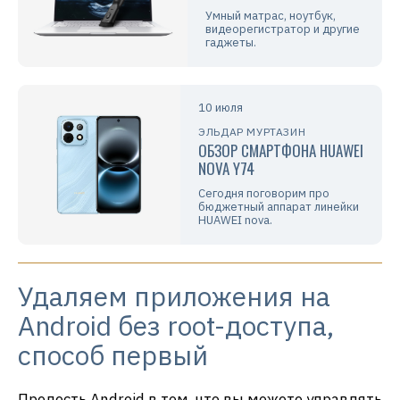
Умный матрас, ноутбук,
видеорегистратор и другие
гаджеты.
10 июля
ЭЛЬДАР МУРТАЗИН
ОБЗОР СМАРТФОНА HUAWEI
NOVA Y74
Сегодня поговорим про
бюджетный аппарат линейки
HUAWEI nova.
Удаляем приложения на
Android без root-доступа,
способ первый
Прелесть Android в том, что вы можете управлять