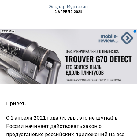
Эльдар Муртазин
1 АПРЕЛЯ 2021
erid: 2VfnxxmNzs5
РЕКЛАМА
Привет.
С 1 апреля 2021 года (и, увы, это не шутка) в
России начинает действовать закон о
предустановке российских приложений на все