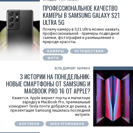
ПРОФЕССИОНАЛЬНОЕ КАЧЕСТВО
КАМЕРЫ В SAMSUNG GALAXY S21
ULTRA 5G
Почему камеру в S21 Ultra можно назвать
профессиональной - примеры подводной
съемки, фотография и размышления о
природе красоты.
КАМЕРЫ
ПУТЕШЕСТВИЯ
ФОТО
ВЛАДИМИР НИМИН
3 ИСТОРИИ НА ПОНЕДЕЛЬНИК:
НОВЫЕ СМАРТФОНЫ ОТ SAMSUNG И
MACBOOK PRO 16 ОТ APPLE?
Кажется, Apple вернет порты и магнитную
зарядку в MacBook Pro, премиальный
конкурент Tesla почти добрался до рынка, а
презентация Samsung лишилась последней
интриги.
НОУТБУКИ
ЭЛЕКТРОМОБИЛИ