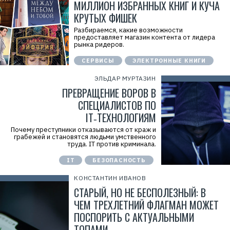
r
МИЛЛИОН ИЗБРАННЫХ КНИГ И КУЧА
i
КРУТЫХ ФИШЕК
d
=
Разбираемся, какие возможности
предоставляет магазин контента от лидера
рынка ридеров.
СЕРВИСЫ
ЭЛЕКТРОННЫЕ КНИГИ
ЭЛЬДАР МУРТАЗИН
ПРЕВРАЩЕНИЕ ВОРОВ В
СПЕЦИАЛИСТОВ ПО
IT‑ТЕХНОЛОГИЯМ
Почему преступники отказываются от краж и
грабежей и становятся людьми умственного
труда. IT против криминала.
IT
БЕЗОПАСНОСТЬ
КОНСТАНТИН ИВАНОВ
СТАРЫЙ, НО НЕ БЕСПОЛЕЗНЫЙ: В
ЧЕМ ТРЕХЛЕТНИЙ ФЛАГМАН МОЖЕТ
ПОСПОРИТЬ С АКТУАЛЬНЫМИ
ТОПАМИ