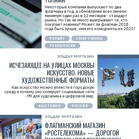
Некоторые компании выпускают по два
флагмана в год, а обновление всех линеек
минимум один раз в 12 месяцев - стандарт
рынка. Но так ли много выигрывают те, кто
покупает новинки? Может ли флагман 2018
года быть лучше, чем его конкуренты из 2021?
РЕРАЙТ
СМАРТФОНЫ
ТЕХНОЛОГИИ
ЭЛЬДАР МУРТАЗИН
ИСЧЕЗАЮЩЕЕ НА УЛИЦАХ МОСКВЫ
ИСКУССТВО. НОВЫЕ
ХУДОЖЕСТВЕННЫЕ ФОРМАТЫ
Как искусство можно вплести в городскую
среду и почему оно копирует социальные сети
- PR для художника и цифровой мир.
Р
ВЫСТАВКА
РОССИЯ
е
к
л
ЭЛЬДАР МУРТАЗИН
а
ФЛАГМАНСКИЙ МАГАЗИН
м
а
«РОСТЕЛЕКОМА» — ДОРОГОЙ
.
E