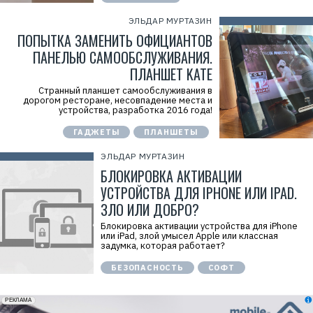
ЭЛЬДАР МУРТАЗИН
ПОПЫТКА ЗАМЕНИТЬ ОФИЦИАНТОВ
ПАНЕЛЬЮ САМООБСЛУЖИВАНИЯ.
ПЛАНШЕТ KATE
Странный планшет самообслуживания в
дорогом ресторане, несовпадение места и
устройства, разработка 2016 года!
ГАДЖЕТЫ
ПЛАНШЕТЫ
ЭЛЬДАР МУРТАЗИН
БЛОКИРОВКА АКТИВАЦИИ
УСТРОЙСТВА ДЛЯ IPHONE ИЛИ IPAD.
ЗЛО ИЛИ ДОБРО?
Блокировка активации устройства для iPhone
или iPad, злой умысел Apple или классная
задумка, которая работает?
БЕЗОПАСНОСТЬ
СОФТ
erid: 2VfnxxmNzs5
РЕКЛАМА