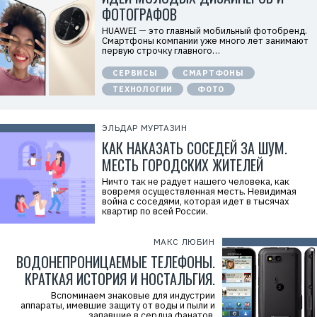
«
ФОТОГРАФОВ
Т
е
HUAWEI — это главный мобильный фотобренд.
х
Смартфоны компании уже много лет занимают
к
первую строчку главного…
о
м
СЕРВИСЫ
СМАРТФОНЫ
п
а
ТЕХНОЛОГИИ
ФОТО
н
и
я
Х
ЭЛЬДАР МУРТАЗИН
у
КАК НАКАЗАТЬ СОСЕДЕЙ ЗА ШУМ.
а
в
МЕСТЬ ГОРОДСКИХ ЖИТЕЛЕЙ
э
й
Ничто так не радует нашего человека, как
»
вовремя осуществленная месть. Невидимая
И
война с соседями, которая идет в тысячах
Н
квартир по всей России.
Н
:
7
МАКС ЛЮБИН
7
1
ВОДОНЕПРОНИЦАЕМЫЕ ТЕЛЕФОНЫ.
4
1
КРАТКАЯ ИСТОРИЯ И НОСТАЛЬГИЯ.
8
6
Вспоминаем знаковые для индустрии
8
аппараты, имевшие защиту от воды и пыли и
0
запавшие в сердца фанатов.