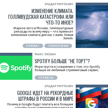
ЭЛЬДАР МУРТАЗИН
ИЗМЕНЕНИЕ КЛИМАТА.
ГОЛЛИВУДСКАЯ КАТАСТРОФА ИЛИ
ЧТО-ТО ИНОЕ?
Жаркое лето в Москве, температурные
рекорды по всему миру – что принесет
изменение климата для нас с вами. Новая
Земля.
КЛИМАТ
ТЕХНОЛОГИИ
МАКС ЛЮБИН
SPOTIFY БОЛЬШЕ “НЕ ТОРТ”?
Море грусти и сожаления о том, что Spotify
больше не любимый стриминговый сервис.
СЕРВИСЫ
ЭЛЬДАР МУРТАЗИН
GOOGLE ИДЕТ НА РЕКОРДНЫЕ
ШТРАФЫ В РОССИИ И В МИРЕ
Почему в Google будут платить все большие
штрафы и как компания попытается их