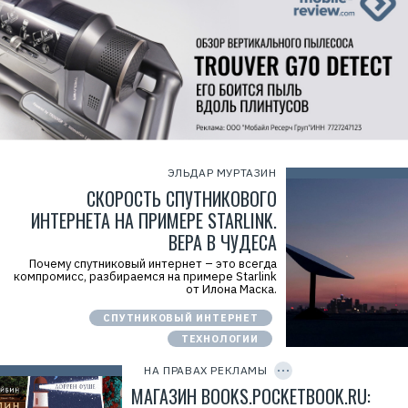
ЭЛЬДАР МУРТАЗИН
СКОРОСТЬ СПУТНИКОВОГО
ИНТЕРНЕТА НА ПРИМЕРЕ STARLINK.
ВЕРА В ЧУДЕСА
Почему спутниковый интернет – это всегда
компромисс, разбираемся на примере Starlink
от Илона Маска.
Р
е
СПУТНИКОВЫЙ ИНТЕРНЕТ
к
л
ТЕХНОЛОГИИ
C
а
O
м
P
НА ПРАВАХ РЕКЛАМЫ
а
Y
.
I
МАГАЗИН BOOKS.POCKETBOOK.RU:
E
D