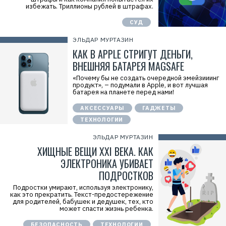
избежать. Триллионы рублей в штрафах.
СУД
ЭЛЬДАР МУРТАЗИН
КАК В APPLE СТРИГУТ ДЕНЬГИ,
ВНЕШНЯЯ БАТАРЕЯ MAGSAFE
«Почему бы не создать очередной эмейзииинг
продукт», – подумали в Apple, и вот лучшая
батарея на планете перед нами!
АКСЕССУАРЫ
ГАДЖЕТЫ
ТЕХНОЛОГИИ
ЭЛЬДАР МУРТАЗИН
ХИЩНЫЕ ВЕЩИ XXI ВЕКА. КАК
ЭЛЕКТРОНИКА УБИВАЕТ
ПОДРОСТКОВ
Подростки умирают, используя электронику,
как это прекратить. Текст-предостережение
для родителей, бабушек и дедушек, тех, кто
может спасти жизнь ребенка.
БЕЗОПАСНОСТЬ
ТЕХНОЛОГИИ