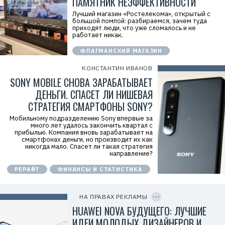
ПАМЯТНИК НЕЭФФЕКТИВНОСТИ
r
i
Лучший магазин «Ростелекома», открытый с
d
большой помпой: разбираемся, зачем туда
=
приходят люди, что уже сломалось и не
2
работает никак.
V
f
ФЛАГМАНСКИЙ МАГАЗИН
n
x
y
КОНСТАНТИН ИВАНОВ
T
SONY MOBILE СНОВА ЗАРАБАТЫВАЕТ
W
c
ДЕНЬГИ. СПАСЕТ ЛИ НИШЕВАЯ
f
M
СТРАТЕГИЯ СМАРТФОНЫ SONY?
Р
е
Мобильному подразделению Sony впервые за
к
много лет удалось закончить квартал с
л
прибылью. Компания вновь зарабатывает на
а
смартфонах деньги, но производит их как
м
никогда мало. Спасет ли такая стратегия
о
направление?
д
а
РЕРАЙТ
ФИНАНСЫ И СТАТИСТИКА
т
е
C
л
O
ь
P
НА ПРАВАХ РЕКЛАМЫ
:
Y
I
HUAWEI NOVA БУДУЩЕГО: ЛУЧШИЕ
О
D
О
ИДЕИ МОЛОДЫХ ДИЗАЙНЕРОВ И
О