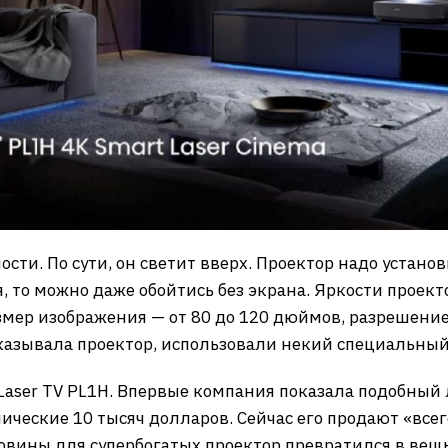
сти. По сути, он светит вверх. Проектор надо установ
я, то можно даже обойтись без экрана. Яркости проект
змер изображения — от 80 до 120 дюймов, разрешение 
показывала проектор, использовали некий специальн
Laser TV PL1H. Впервые компания показала подобный 
мические 10 тысяч долларов. Сейчас его продают «всего
овины для супербогатых проектор превратился в вещь