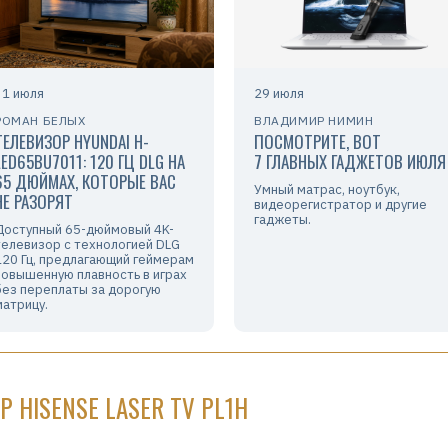
31 июля
29 июля
РОМАН БЕЛЫХ
ВЛАДИМИР НИМИН
ТЕЛЕВИЗОР HYUNDAI H-
ПОСМОТРИТЕ, ВОТ
LED65BU7011: 120 ГЦ DLG НА
7 ГЛАВНЫХ ГАДЖЕТОВ ИЮЛЯ
65 ДЮЙМАХ, КОТОРЫЕ ВАС
Умный матрас, ноутбук,
НЕ РАЗОРЯТ
видеорегистратор и другие
гаджеты.
Доступный 65-дюймовый 4K-
телевизор с технологией DLG
120 Гц, предлагающий геймерам
повышенную плавность в играх
без переплаты за дорогую
матрицу.
HISENSE LASER TV PL1H