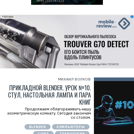
erid: 2VfnxxmNzs5
РЕКЛАМА
МИХАИЛ ВОЛКОВ
ПРИКЛАДНОЙ BLENDER. УРОК №10.
СТУЛ, НАСТОЛЬНАЯ ЛАМПА И ПАРА
КНИГ
Продолжаем облагораживать нашу
изометрическую комнату. Сегодня закончим
со столом.
BLENDER
КОМПЬЮТЕРЫ
СОФТ
ТЕХНОЛОГИИ