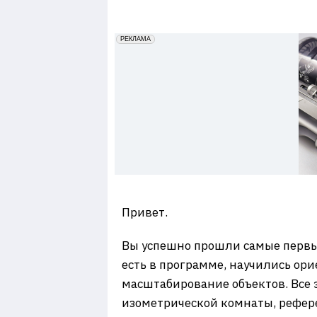
7
erid: 2VfnxxmNzs5
РЕКЛАМА
Привет.
Вы успешно прошли самые первы
есть в программе, научились ор
масштабирование объектов. Все 
изометрической комнаты, рефере