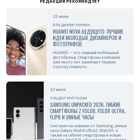
23 июня
ВЛАДИМИР НИМИН
HUAWEI NOVA БУДУЩЕГО: ЛУЧШИЕ
ИДЕИ МОЛОДЫХ ДИЗАЙНЕРОВ И
ФОТОГРАФОВ
HUAWEI — это главный мобильный
фотобренд. Смартфоны компании
уже много лет занимают первую
строчку главного…
22 июля
ЭЛЬДАР МУРТАЗИН
SAMSUNG UNPACKED 2026. ГИБКИЕ
СМАРТФОНЫ Z FOLD8, FOLD8 ULTRA,
FLIP8 И УМНЫЕ ЧАСЫ
Смотрим на новинки от Samsung, умные
часы Galaxy Watch Ultra2, Watch9, а
также на гибкие смартфоны и новую
версию OneUI 9, обсуждаем стратегию