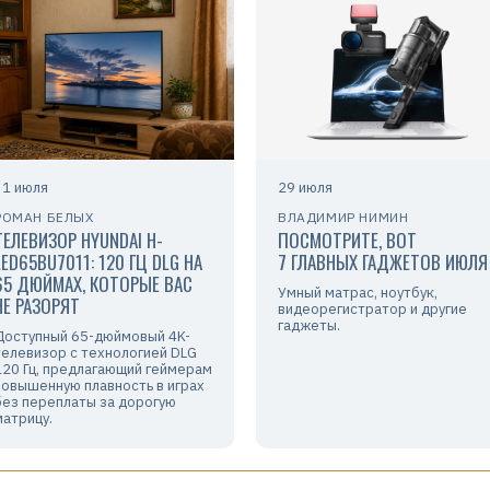
31 июля
29 июля
РОМАН БЕЛЫХ
ВЛАДИМИР НИМИН
ТЕЛЕВИЗОР HYUNDAI H-
ПОСМОТРИТЕ, ВОТ
LED65BU7011: 120 ГЦ DLG НА
7 ГЛАВНЫХ ГАДЖЕТОВ ИЮЛЯ
65 ДЮЙМАХ, КОТОРЫЕ ВАС
Умный матрас, ноутбук,
НЕ РАЗОРЯТ
видеорегистратор и другие
гаджеты.
Доступный 65-дюймовый 4K-
телевизор с технологией DLG
120 Гц, предлагающий геймерам
повышенную плавность в играх
без переплаты за дорогую
матрицу.