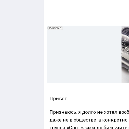
7
erid: 2VfnxxmNzs5
РЕКЛАМА
Привет.
Признаюсь, я долго не хотел вооб
даже не в обществе, а конкретно 
группа «Слот», «мы любим учитьс