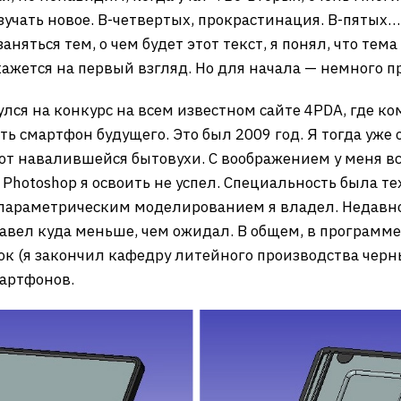
изучать новое. В-четвертых, прокрастинация. В-пятых…
няться тем, о чем будет этот текст, я понял, что тем
кажется на первый взгляд. Но для начала — немного 
улся на конкурс на всем известном сайте 4PDA, где к
ть смартфон будущего. Это был 2009 год. Я тогда уже
 от навалившейся бытовухи. С воображением у меня вс
Photoshop я освоить не успел. Специальность была тех
параметрическим моделированием я владел. Недавно, 
жавел куда меньше, чем ожидал. В общем, в программе
 (я закончил кафедру литейного производства черн
мартфонов.