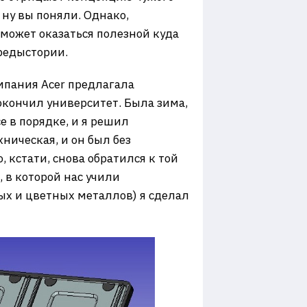
 ну вы поняли. Однако,
а может оказаться полезной куда
предыстории.
омпания Acer предлагала
 окончил университет. Была зима,
е в порядке, и я решил
ническая, и он был без
кстати, снова обратился к той
, в которой нас учили
ых и цветных металлов) я сделал