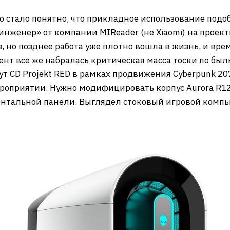
но стало понятно, что прикладное использование подо
 инженер» от компании MIReader (не Xiaomi) на прое
з, но позднее работа уже плотно вошла в жизнь, и в
мент все же набралась критическая масса тоски по б
т CD Projekt RED в рамках продвижения Cyberpunk 207
ероприятии. Нужно модифицировать корпус Aurora R12 
нтальной панели. Выглядел стоковый игровой компью