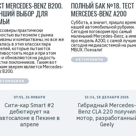
СТ MERCEDES-BENZ B200.
ПОЛНЫЙ БАК №18. ТЕСТ
ЧШИЙ ВЫБОР ДЛЯ
MERCEDES-BENZ A200
МЬИ
Суббота, а значит, пришло врем
нашей автомобильной рубрики.
ссоверы практически
Сегодня поговорим про самый
ностью вытеснили с рынка
маленький Mercedes-Benz, а им
ивэны и компактвэны, но все же
про модель A200, с самой лучше
алась в этих классах пара
сегодня медиасистемой на рын
елей, которые пытаются
MBUX. Поехали!
тивостоять моде и при этом
 и обновляются на радость
АВТОМОБИЛИ
стке поклонников. Таким вот
ким зверем является Mercedes-
z B200.
ВТОМОБИЛИ
07:51, 26 ЯНВАРЯ
13:36, 18 ДЕКАБРЯ 2025
Сити-кар Smart #2
Гибридный Mercedes-
дебютирует на
Benz CLA 220 получил
автосалоне в Пекине в
мотор, разработанны
апреле
Geely