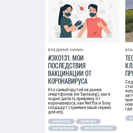
ВЛАДИМИР НИМИН
ВЛ
#ЭХО131. МОИ
ТЕ
ПОСЛЕДСТВИЯ
КЛ
ВАКЦИНАЦИИ ОТ
ПР
КОРОНАВИРУСА
Сед
ста
Кто самый крутой на рынке
поп
смартфонов (не Samsung), как я
авт
ходил делать прививку от
при
коронавируса, как Netflix и Sony
нов
создадут стриминговый сервис
где
для игр.
А
ANDROID
GAMING
НАУШНИКИ
РАЗВЛЕЧЕНИЯ