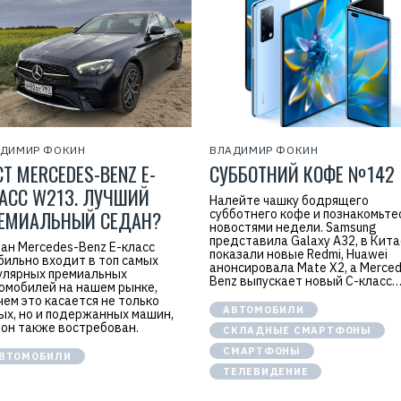
АДИМИР ФОКИН
ВЛАДИМИР ФОКИН
СТ MERCEDES-BENZ E-
СУББОТНИЙ КОФЕ №142
АСС W213. ЛУЧШИЙ
Налейте чашку бодрящего
ЕМИАЛЬНЫЙ СЕДАН?
субботнего кофе и познакомьтес
новостями недели. Samsung
представила Galaxy A32, в Кита
ан Mercedes-Benz E-класс
показали новые Redmi, Huawei
бильно входит в топ самых
анонсировала Mate X2, а Merce
улярных премиальных
Benz выпускает новый C-класс
омобилей на нашем рынке,
чем это касается не только
АВТОМОБИЛИ
ых, но и подержанных машин,
 он также востребован.
СКЛАДНЫЕ СМАРТФОНЫ
СМАРТФОНЫ
ВТОМОБИЛИ
ТЕЛЕВИДЕНИЕ