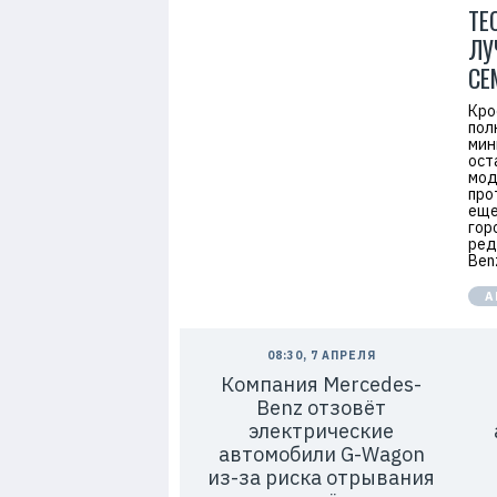
ТЕ
ЛУ
СЕ
Кро
пол
мин
ост
мод
про
еще
гор
ред
Ben
А
08:30, 7 АПРЕЛЯ
Компания Mercedes-
Benz отзовёт
электрические
автомобили G-Wagon
из-за риска отрывания