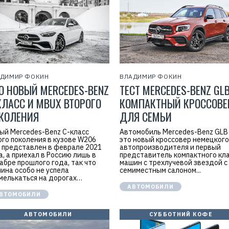
АДИМИР ФОКИН
ВЛАДИМИР ФОКИН
О НОВЫЙ MERCEDES-BENZ
ТЕСТ MERCEDES-BENZ GLB
КЛАСС И MBUX ВТОРОГО
КОМПАКТНЫЙ КРОССОВЕ
КОЛЕНИЯ
ДЛЯ СЕМЬИ
ый Mercedes-Benz C-класс
Автомобиль Mercedes-Benz GLB 
ого поколения в кузове W206
это новый кроссовер немецкого
 представлен в феврале 2021
автопроизводителя и первый
а, а приехал в Россию лишь в
представитель компактного кл
абре прошлого года, так что
машин с трехлучевой звездой с
ина особо не успела
семиместным салоном...
мелькаться на дорогах…
АВТОМОБИЛИ
ВТОМОБИЛИ
АВТОМОБИЛИ
СУББОТНИЙ КОФЕ