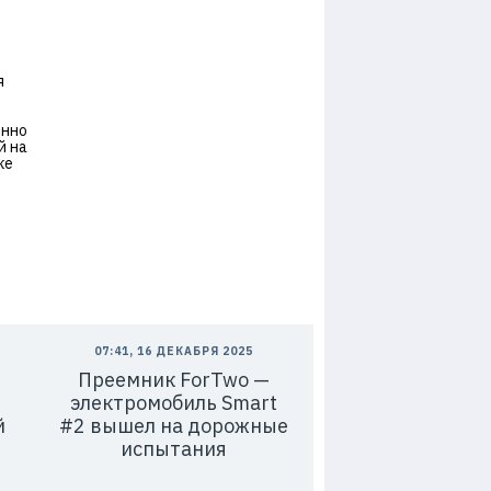
я
енно
й на
ке
07:41, 16 ДЕКАБРЯ 2025
Преемник ForTwo —
электромобиль Smart
й
#2 вышел на дорожные
испытания