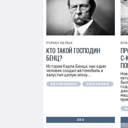
7
РОМАН БЕЛЫХ
ВЛ
КТО ТАКОЙ ГОСПОДИН
ПР
БЕНЦ?
C-
ПО
История Карла Бенца: как один
человек создал автомобиль и
Нов
запустил целую эпоху…
пят
был
АВТОМОБИЛИ
БИОГРАФИЯ
год
дек
маш
при
А
ЭХО