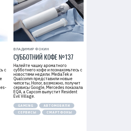
ВЛАДИМИР ФОКИН
СУББОТНИЙ КОФЕ №137
Налейте чашку ароматного
ь с
субботнего кофе и познакомьтесь с
новостями недели. MediaTek и
е
Qualcomm представили новые
чипсеты, Honor, возможно, получит
des-
сервисы Google, Mercedes показала
…
EQA, а Capcom выпустит Resident
Evil Village.
GAMING
АВТОМОБИЛИ
СЕРВИСЫ
СМАРТФОНЫ