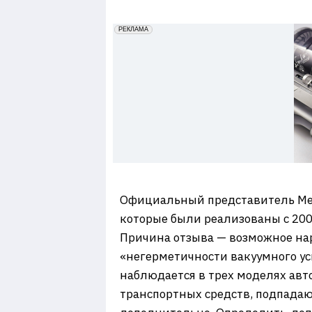
7
erid: 2VfnxxmNzs5
РЕКЛАМА
Официальный представитель Merc
которые были реализованы с 200
Причина отзыва — возможное нар
«негерметичности вакуумного ус
наблюдается в трех моделях автом
транспортных средств, подпада