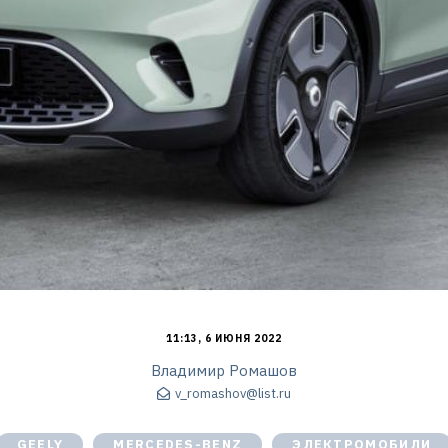
11:13, 6 ИЮНЯ 2022
Владимир Ромашов
v_romashov@list.ru
GEELY
MERCEDES-BENZ
ЭЛЕКТРОМОБИЛИ