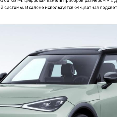
ю 66 кВт-ч, цифровая панель приборов размером 9.2
системы. В салоне используется 64-цветная подсвет