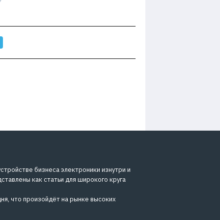
устройстве бизнеса электроники изнутри и
дставлены как статьи для широкого круга
ня, что произойдёт на рынке высоких