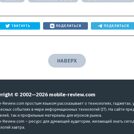
ТВИТНУТЬ
ПОДЕЛИТЬСЯ
ПОДЕЛИТЬСЯ
НАВЕРХ
yright © 2002—2026
mobile-review.com
e-Review.com простым языком рассказывает о технологиях, гаджетах, 
есных событиях в мире информационных технологий (IT). На сайте пре
елей, так и профильные материалы для игроков рынка.
e-Review.com – ресурс для думающей аудитории, желающей знать сегод
логий завтра.