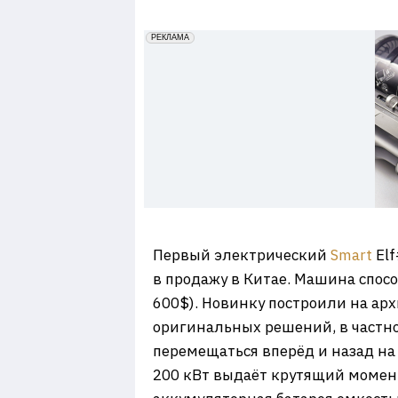
7
erid: 2VfnxxmNzs5
РЕКЛАМА
Первый электрический
Smart
El
в продажу в Китае. Машина спосо
600$). Новинку построили на ар
оригинальных решений, в частн
перемещаться вперёд и назад н
200 кВт выдаёт крутящий момент