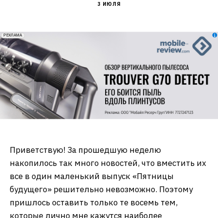
3 ИЮЛЯ
erid: 2VfnxxmNzs5
РЕКЛАМА
Приветствую! За прошедшую неделю
накопилось так много новостей, что вместить их
все в один маленький выпуск «Пятницы
будущего» решительно невозможно. Поэтому
пришлось оставить только те восемь тем,
которые лично мне кажутся наиболее