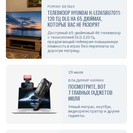
РОМАН БЕЛЫХ
ТЕЛЕВИЗОР HYUNDAI H-LED65BU7011:
120 ГЦ DLG НА 65 ДЮЙМАХ,
КОТОРЫЕ ВАС НЕ РАЗОРЯТ
Доступный 65-дюймовый 4K-телевизор
с технологией DLG 120 Гц,
предлагающий геймерам повышенную
плавность в играх без переплаты за
дорогую матрицу.
29 июля
ВЛАДИМИР НИМИН
ПОСМОТРИТЕ, ВОТ
7 ГЛАВНЫХ ГАДЖЕТОВ
ИЮЛЯ
Умный матрас, ноутбук,
видеорегистратор и другие
гаджеты.