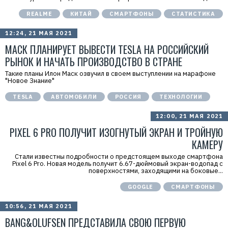
4
REALME
КИТАЙ
СМАРТФОНЫ
СТАТИСТИКА
12:24, 21 МАЯ 2021
МАСК ПЛАНИРУЕТ ВЫВЕСТИ TESLA НА РОССИЙСКИЙ
РЫНОК И НАЧАТЬ ПРОИЗВОДСТВО В СТРАНЕ
Такие планы Илон Маск озвучил в своем выступлении на марафоне
"Новое Знание"
TESLA
АВТОМОБИЛИ
РОССИЯ
ТЕХНОЛОГИИ
12:00, 21 МАЯ 2021
PIXEL 6 PRO ПОЛУЧИТ ИЗОГНУТЫЙ ЭКРАН И ТРОЙНУЮ
КАМЕРУ
Стали известны подробности о предстоящем выходе смартфона
Pixel 6 Pro. Новая модель получит 6.67-дюймовый экран-водопад с
поверхностями, заходящими на боковые...
GOOGLE
СМАРТФОНЫ
10:56, 21 МАЯ 2021
BANG&OLUFSEN ПРЕДСТАВИЛА СВОЮ ПЕРВУЮ