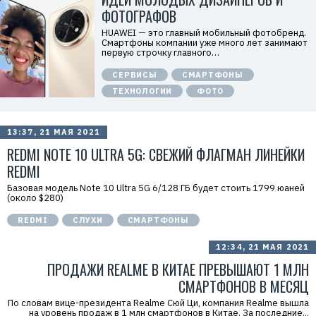
«
ФОТОГРАФОВ
Т
е
HUAWEI — это главный мобильный фотобренд.
х
Смартфоны компании уже много лет занимают
к
первую строчку главного…
о
м
СЕРВИСЫ
СМАРТФОНЫ
п
а
ТЕХНОЛОГИИ
ФОТО
н
и
я
Х
13:37, 21 МАЯ 2021
у
а
REDMI NOTE 10 ULTRA 5G: СВЕЖИЙ ФЛАГМАН ЛИНЕЙКИ
в
э
REDMI
й
»
Базовая модель Note 10 Ultra 5G 6/128 ГБ будет стоить 1799 юаней
И
(около $280)
Н
Н
REDMI
СЛУХИ
СМАРТФОНЫ
:
7
7
12:34, 21 МАЯ 2021
1
4
ПРОДАЖИ REALME В КИТАЕ ПРЕВЫШАЮТ 1 МЛН
1
СМАРТФОНОВ В МЕСЯЦ
8
6
По словам вице-президента Realme Сюй Ци, компания Realme вышла
8
на уровень продаж в 1 млн смартфонов в Китае. За последние...
0