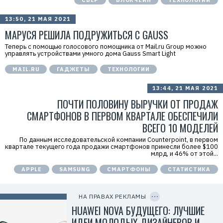
СБЕР
БЛОКЧЕЙН
ТЕХНОЛОГИИ
r
i
d
13:50, 21 МАЯ 2021
=
МАРУСЯ РЕШИЛА ПОДРУЖИТЬСЯ С GAUSS
2
V
Теперь с помощью голосового помощника от Mail.ru Group можно
f
управлять устройствами умного дома Gauss Smart Light
n
x
y
MAIL.RU
ГАДЖЕТЫ
ТЕХНОЛОГИИ
T
W
13:44, 21 МАЯ 2021
c
f
ПОЧТИ ПОЛОВИНУ ВЫРУЧКИ ОТ ПРОДАЖ
M
Р
СМАРТФОНОВ В ПЕРВОМ КВАРТАЛЕ ОБЕСПЕЧИЛИ
е
к
ВСЕГО 10 МОДЕЛЕЙ
л
а
По данным исследовательской компании Counterpoint, в первом
м
квартале текущего года продажи смартфонов принесли более $100
о
млрд, и 46% от этой...
д
а
APPLE
SAMSUNG
СМАРТФОНЫ
СТАТИСТИКА
т
е
C
л
O
ь
P
НА ПРАВАХ РЕКЛАМЫ
:
Y
I
HUAWEI NOVA БУДУЩЕГО: ЛУЧШИЕ
О
D
О
ИДЕИ МОЛОДЫХ ДИЗАЙНЕРОВ И
О