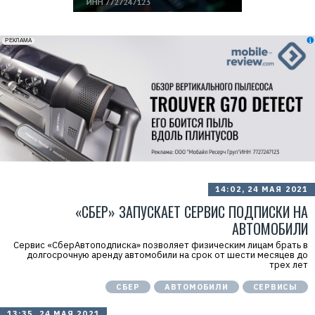
erid: 2VfnxxmNzs5
РЕКЛАМА
14:02, 24 МАЯ 2021
«СБЕР» ЗАПУСКАЕТ СЕРВИС ПОДПИСКИ НА
АВТОМОБИЛИ
Сервис «СберАвтоподписка» позволяет физическим лицам брать в
долгосрочную аренду автомобили на срок от шести месяцев до
трех лет
СБЕР
АВТОМОБИЛИ
СЕРВИСЫ
13:35, 24 МАЯ 2021