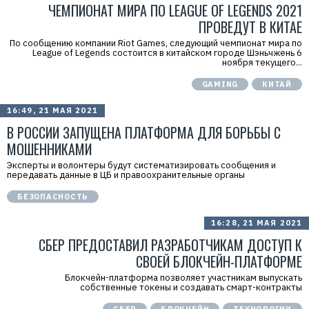
ЧЕМПИОНАТ МИРА ПО LEAGUE OF LEGENDS 2021
ПРОВЕДУТ В КИТАЕ
По сообщению компании Riot Games, следующий чемпионат мира по
League of Legends состоится в китайском городе Шэньчжень 6
ноября текущего...
GAMING
КИТАЙ
16:49, 21 МАЯ 2021
В РОССИИ ЗАПУЩЕНА ПЛАТФОРМА ДЛЯ БОРЬБЫ С
МОШЕННИКАМИ
Эксперты и волонтеры будут систематизировать сообщения и
передавать данные в ЦБ и правоохранительные органы
БЕЗОПАСНОСТЬ
16:28, 21 МАЯ 2021
Р
е
СБЕР ПРЕДОСТАВИЛ РАЗРАБОТЧИКАМ ДОСТУП К
к
СВОЕЙ БЛОКЧЕЙН-ПЛАТФОРМЕ
л
а
Блокчейн-платформа позволяет участникам выпускать
м
собственные токены и создавать смарт-контракты
а
.
E