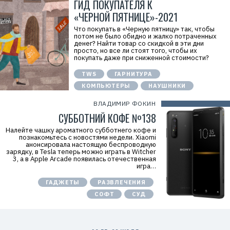
ГИД ПОКУПАТЕЛЯ К
«ЧЕРНОЙ ПЯТНИЦЕ»-2021
Что покупать в «Черную пятницу» так, чтобы
потом не было обидно и жалко потраченных
денег? Найти товар со скидкой в эти дни
просто, но все ли стоят того, чтобы их
покупать даже при сниженной стоимости?
TWS
ГАРНИТУРА
КОМПЬЮТЕРЫ
НАУШНИКИ
ВЛАДИМИР ФОКИН
СУББОТНИЙ КОФЕ №138
Налейте чашку ароматного субботнего кофе и
познакомьтесь с новостями недели. Xiaomi
анонсировала настоящую беспроводную
зарядку, в Tesla теперь можно играть в Witcher
3, а в Apple Arcade появилась отечественная
игра…
ГАДЖЕТЫ
РАЗВЛЕЧЕНИЯ
СОФТ
СУД