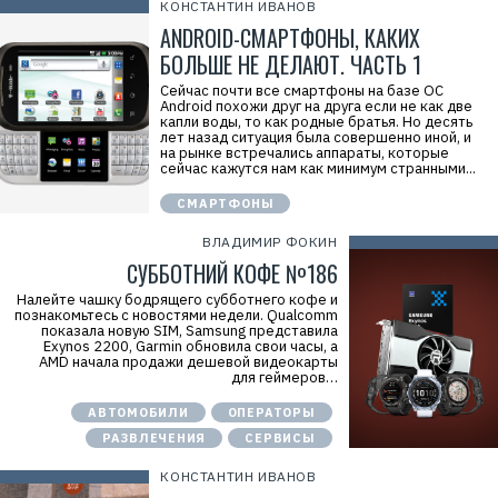
КОНСТАНТИН ИВАНОВ
ANDROID-СМАРТФОНЫ, КАКИХ
БОЛЬШЕ НЕ ДЕЛАЮТ. ЧАСТЬ 1
Сейчас почти все смартфоны на базе ОС
Android похожи друг на друга если не как две
капли воды, то как родные братья. Но десять
лет назад ситуация была совершенно иной, и
на рынке встречались аппараты, которые
сейчас кажутся нам как минимум странными...
СМАРТФОНЫ
ВЛАДИМИР ФОКИН
СУББОТНИЙ КОФЕ №186
Налейте чашку бодрящего субботнего кофе и
познакомьтесь с новостями недели. Qualcomm
показала новую SIM, Samsung представила
Exynos 2200, Garmin обновила свои часы, а
AMD начала продажи дешевой видеокарты
для геймеров…
АВТОМОБИЛИ
ОПЕРАТОРЫ
РАЗВЛЕЧЕНИЯ
СЕРВИСЫ
КОНСТАНТИН ИВАНОВ