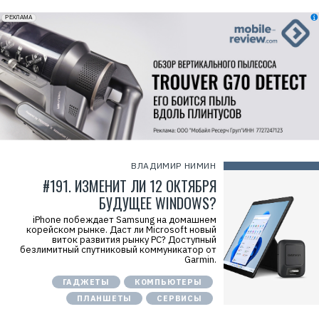
erid: 2VfnxxmNzs5
РЕКЛАМА
ВЛАДИМИР НИМИН
#191. ИЗМЕНИТ ЛИ 12 ОКТЯБРЯ
БУДУЩЕЕ WINDOWS?
iPhone побеждает Samsung на домашнем
корейском рынке. Даст ли Microsoft новый
виток развития рынку PC? Доступный
безлимитный спутниковый коммуникатор от
Garmin.
ГАДЖЕТЫ
КОМПЬЮТЕРЫ
ПЛАНШЕТЫ
СЕРВИСЫ