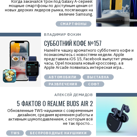
Когда закачался трон под Galaxy А-серией:
мощные смартфоны по доступным ценам от
новых дерзких лидеров рынка, посягающих на
величие Samsung.
СМАРТФОНЫ
ВЛАДИМИР ФОКИН
СУББОТНИЙ КОФЕ №157
Налейте чашку ароматного субботнего кофе и
познакомьтесь с новостями недели. Apple
представила iOS 15, Facebook выпустит умные
часы, Opel показала новый кроссовер, а в
Apple Arcade появилась интересная игра...
АВТОМОБИЛИ
ВЫСТАВКА
РАЗВЛЕЧЕНИЯ
СОФТ
АЛЕКСЕЙ ДЕМИДОВ
5 ФАКТОВ О REALME BUDS AIR 2
Обновленные TWS-наушники с современным
дизайном, средним временем работы и
активным шумоподавлением, с которым всё
не так просто…
TWS
БЕСПРОВОДНЫЕ НАУШНИКИ