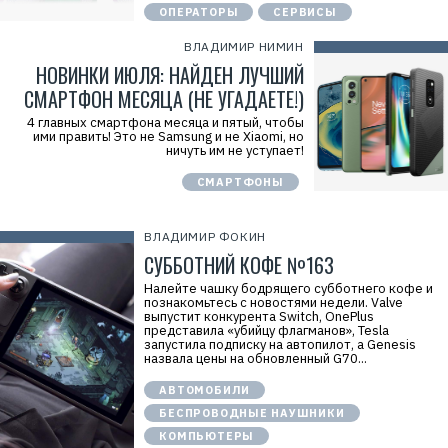
ОПЕРАТОРЫ
СЕРВИСЫ
ВЛАДИМИР НИМИН
НОВИНКИ ИЮЛЯ: НАЙДЕН ЛУЧШИЙ
СМАРТФОН МЕСЯЦА (НЕ УГАДАЕТЕ!)
4 главных смартфона месяца и пятый, чтобы
ими править! Это не Samsung и не Xiaomi, но
ничуть им не уступает!
СМАРТФОНЫ
ВЛАДИМИР ФОКИН
СУББОТНИЙ КОФЕ №163
Налейте чашку бодрящего субботнего кофе и
познакомьтесь с новостями недели. Valve
выпустит конкурента Switch, OnePlus
представила «убийцу флагманов», Tesla
запустила подписку на автопилот, а Genesis
назвала цены на обновленный G70...
АВТОМОБИЛИ
БЕСПРОВОДНЫЕ НАУШНИКИ
КОМПЬЮТЕРЫ