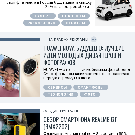
свой флагман, а в России будут давать скидку
а
25% на электромобили...
м
о
КАМЕРЫ
ПЛАНШЕТЫ
д
а
РАЗВЛЕЧЕНИЯ
СЕРИАЛЫ
т
е
C
л
O
ь
P
НА ПРАВАХ РЕКЛАМЫ
:
Y
I
HUAWEI NOVA БУДУЩЕГО: ЛУЧШИЕ
О
D
О
ИДЕИ МОЛОДЫХ ДИЗАЙНЕРОВ И
О
«
ФОТОГРАФОВ
Т
е
HUAWEI — это главный мобильный фотобренд.
х
Смартфоны компании уже много лет занимают
к
первую строчку главного…
о
м
СЕРВИСЫ
СМАРТФОНЫ
п
а
ТЕХНОЛОГИИ
ФОТО
н
и
я
Х
ЭЛЬДАР МУРТАЗИН
у
ОБЗОР СМАРТФОНА REALME GT
а
в
(RMX2202)
э
й
Флагман компании realme – Snapdragon 888,
»