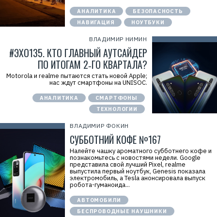
АНАЛИТИКА
БЕЗОПАСНОСТЬ
НАВИГАЦИЯ
НОУТБУКИ
ВЛАДИМИР НИМИН
#ЭХО135. КТО ГЛАВНЫЙ АУТСАЙДЕР
ПО ИТОГАМ 2‑ГО КВАРТАЛА?
Motorola и realme пытаются стать новой Apple;
нас ждут смартфоны на UNISOC.
АНАЛИТИКА
СМАРТФОНЫ
ТЕХНОЛОГИИ
ВЛАДИМИР ФОКИН
СУББОТНИЙ КОФЕ №167
Налейте чашку ароматного субботнего кофе и
познакомьтесь с новостями недели. Google
представила свой лучший Pixel, realme
выпустила первый ноутбук, Genesis показала
электромобиль, а Tesla анонсировала выпуск
робота-гуманоида...
АВТОМОБИЛИ
БЕСПРОВОДНЫЕ НАУШНИКИ