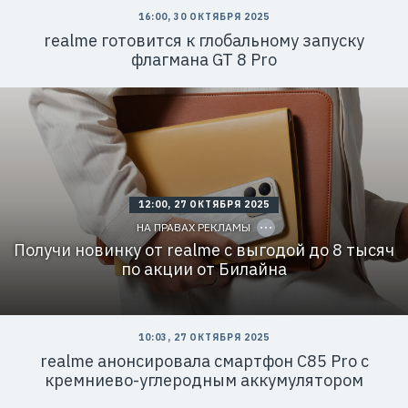
16:00, 30 ОКТЯБРЯ 2025
realme готовится к глобальному запуску
флагмана GT 8 Pro
Р
е
к
л
а
м
а
.
E
r
C
12:00, 27 ОКТЯБРЯ 2025
i
O
d
P
НА ПРАВАХ РЕКЛАМЫ
=
Y
I
Получи новинку от realme с выгодой до 8 тысяч
2
D
V
по акции от Билайна
f
n
x
v
L
d
10:03, 27 ОКТЯБРЯ 2025
S
realme анонсировала смартфон C85 Pro с
U
q
кремниево-углеродным аккумулятором