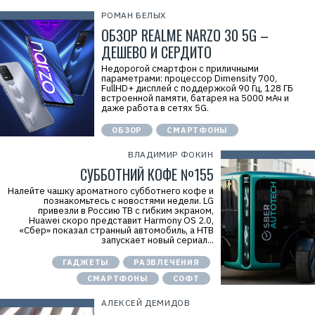
РОМАН БЕЛЫХ
ОБЗОР REALME NARZO 30 5G –
ДЕШЕВО И СЕРДИТО
Недорогой смартфон с приличными
параметрами: процессор Dimensity 700,
FullHD+ дисплей с поддержкой 90 Гц, 128 ГБ
встроенной памяти, батарея на 5000 мАч и
даже работа в сетях 5G.
ОБЗОР
СМАРТФОНЫ
ВЛАДИМИР ФОКИН
СУББОТНИЙ КОФЕ №155
Налейте чашку ароматного субботнего кофе и
познакомьтесь с новостями недели. LG
привезли в Россию ТВ с гибким экраном,
Huawei скоро представит Harmony OS 2.0,
«Сбер» показал странный автомобиль, а НТВ
запускает новый сериал...
ГАДЖЕТЫ
РАЗВЛЕЧЕНИЯ
СМАРТФОНЫ
СОФТ
АЛЕКСЕЙ ДЕМИДОВ