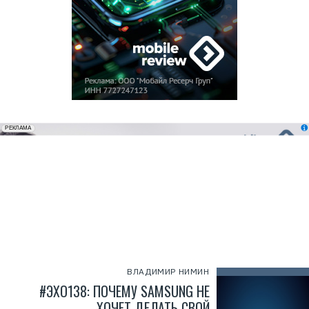
erid: 2VfnxxmNzs5
РЕКЛАМА
ВЛАДИМИР НИМИН
#ЭХО138: ПОЧЕМУ SAMSUNG НЕ
ХОЧЕТ ДЕЛАТЬ СВОЙ