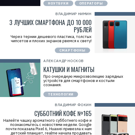
НОУТБУКИ
ОПЕРАТОРЫ
ВЛАДИМИР НИМИН
3 ЛУЧШИХ СМАРТФОНА ДО 10 000
Р
е
РУБЛЕЙ
к
л
Через тернии дешевого пластика, толстых
а
чипсетов и плохих экранов рвемся к свету!
м
а
.
СМАРТФОНЫ
E
r
АЛЕКСАНДР НОСКОВ
i
d
КАТУШКИ И МАГНИТЫ
=
2
Про очередную микроэволюцию зарядных
V
устройств для смартфонов и костыли
f
сознания.
n
x
ТЕХНОЛОГИИ
y
T
ВЛАДИМИР ФОКИН
W
c
СУББОТНИЙ КОФЕ №165
f
M
Налейте чашку ароматного субботнего кофе и
Р
познакомьтесь с новостями недели. Google
е
почти показала Pixel 6, Huawei привезла к нам
к
детский планшет, realme начала продавать
л