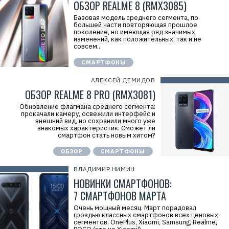
ОБЗОР REALME 8 (RMX3085)
Базовая модель среднего сегмента, по
большей части повторяющая прошлое
поколение, но имеющая ряд значимых
изменений, как положительных, так и не
совсем...
СМАРТФОНЫ
АЛЕКСЕЙ ДЕМИДОВ
ОБЗОР REALME 8 PRO (RMX3081)
Обновление флагмана среднего сегмента:
прокачали камеру, освежили интерфейс и
внешний вид, но сохранили много уже
знакомых характеристик. Сможет ли
смартфон стать новым хитом?
ОБЗОР
СМАРТФОНЫ
ВЛАДИМИР НИМИН
НОВИНКИ СМАРТФОНОВ:
7 СМАРТФОНОВ МАРТА
Очень мощный месяц. Март порадовал
гроздью классных смартфонов всех ценовых
Р
сегментов. OnePlus, Xiaomi, Samsung, Realme,
е