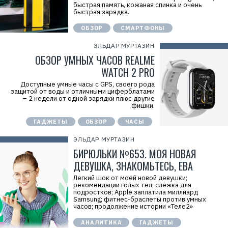
быстрая память, кожаная спинка и очень
И
быстрая зарядка.
Н
Н
:
ОБЗОР
СМАРТФОНЫ
7
7
ЭЛЬДАР МУРТАЗИН
1
4
ОБЗОР УМНЫХ ЧАСОВ REALME
1
WATCH 2 PRO
8
6
Доступные умные часы с GPS, своего рода
8
защитой от воды и отличными циферблатами
0
– 2 недели от одной зарядки плюс другие
4
фишки.
ГАДЖЕТЫ
ОБЗОР
ЧАСЫ
ЭЛЬДАР МУРТАЗИН
БИРЮЛЬКИ №653. МОЯ НОВАЯ
ДЕВУШКА, ЗНАКОМЬТЕСЬ, ЕВА
Легкий шок от моей новой девушки;
рекомендации голых тел; слежка для
подростков; Apple заплатила миллиард
Samsung; фитнес-браслеты против умных
часов; продолжение истории «Теле2»
АНАЛИТИКА
ГАДЖЕТЫ