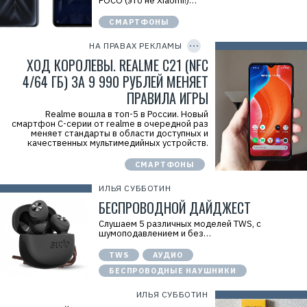
POCO (это не Xiaomi!)…
к
л
СМАРТФОНЫ
C
а
O
м
P
НА ПРАВАХ РЕКЛАМЫ
а
Y
.
I
ХОД КОРОЛЕВЫ. REALME C21 (NFC
E
D
r
4/64 ГБ) ЗА 9 990 РУБЛЕЙ МЕНЯЕТ
i
ПРАВИЛА ИГРЫ
d
=
Realme вошла в топ-5 в России. Новый
смартфон С-серии от realme в очередной раз
меняет стандарты в области доступных и
качественных мультимедийных устройств.
СМАРТФОНЫ
ИЛЬЯ СУББОТИН
БЕСПРОВОДНОЙ ДАЙДЖЕСТ
Слушаем 5 различных моделей TWS, с
шумоподавлением и без…
TWS
АУДИО
БЕСПРОВОДНЫЕ НАУШНИКИ
ИЛЬЯ СУББОТИН