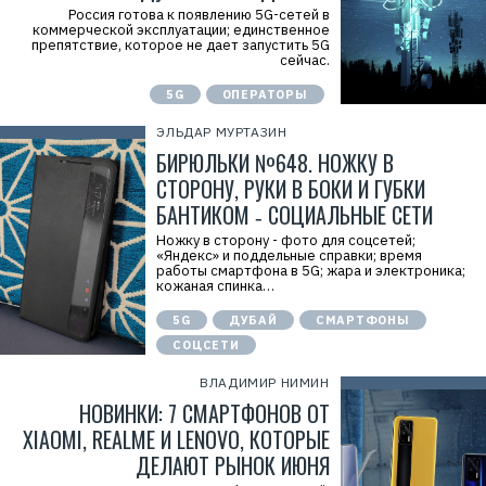
Россия готова к появлению 5G-сетей в
коммерческой эксплуатации; единственное
препятствие, которое не дает запустить 5G
сейчас.
5G
ОПЕРАТОРЫ
ЭЛЬДАР МУРТАЗИН
БИРЮЛЬКИ №648. НОЖКУ В
СТОРОНУ, РУКИ В БОКИ И ГУБКИ
БАНТИКОМ ‑ СОЦИАЛЬНЫЕ СЕТИ
Ножку в сторону - фото для соцсетей;
«Яндекс» и поддельные справки; время
работы смартфона в 5G; жара и электроника;
кожаная спинка…
5G
ДУБАЙ
СМАРТФОНЫ
СОЦСЕТИ
ВЛАДИМИР НИМИН
НОВИНКИ: 7 СМАРТФОНОВ ОТ
XIAOMI, REALME И LENOVO, КОТОРЫЕ
ДЕЛАЮТ РЫНОК ИЮНЯ