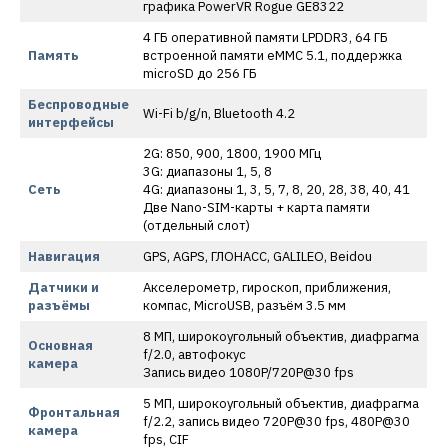
графика PowerVR Rogue GE8322
4 ГБ оперативной памяти LPDDR3, 64 ГБ
Память
встроенной памяти eMMC 5.1, поддержка
microSD до 256 ГБ
Беспроводные
Wi-Fi b/g/n, Bluetooth 4.2
интерфейсы
2G: 850, 900, 1800, 1900 МГц
3G: диапазоны 1, 5, 8
Сеть
4G: диапазоны 1, 3, 5, 7, 8, 20, 28, 38, 40, 41
Две Nano-SIM-карты + карта памяти
(отдельный слот)
Навигация
GPS, AGPS, ГЛОНАСС, GALILEO, Beidou
Датчики и
Акселерометр, гироскоп, приближения,
разъёмы
компас, MicroUSB, разъём 3.5 мм
8 МП, широкоугольный объектив, диафрагма
Основная
f/2.0, автофокус
камера
Запись видео 1080P/720P@30 fps
5 МП, широкоугольный объектив, диафрагма
Фронтальная
f/2.2, запись видео 720P@30 fps, 480P@30
камера
fps, CIF