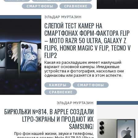
СМАРТФОНЫ
СРАВНЕНИЕ
ЭЛЬДАР МУРТАЗИН
СЛЕПОЙ ТЕСТ КАМЕР НА
СМАРТФОНАХ ФОРМ-ФАКТОРА FLIP
– MOTO RAZR 50 ULTRA, GALAXY Z
FLIP6, HONOR MAGIC V FLIP, TECNO V
FLIP2
Какая из раскладушек имеет наилучший
вариант основной камеры. Имиджевые
устройства и фотография, насколько они
одинаковы или разнятся в этом аспекте.
КАМЕРЫ
СМАРТФОНЫ
СРАВНЕНИЕ
ЭЛЬДАР МУРТАЗИН
БИРЮЛЬКИ №814. В APPLE СОЗДАЛИ
LTPO-ЭКРАНЫ И ПРОДАЮТ ИХ
SAMSUNG!
Про фон нашей жизни, звуки и телефоны,
персонал в отелях; Moto RAZR 50 Ultra и