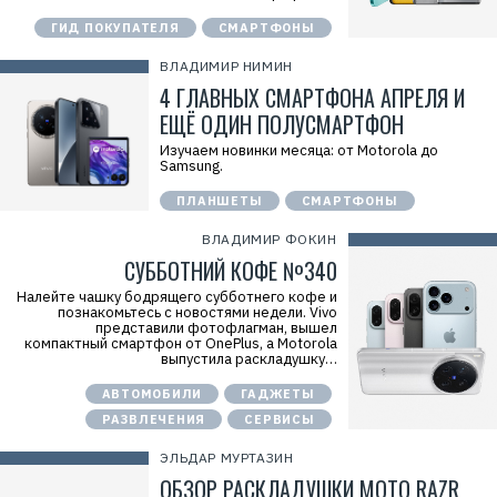
ГИД ПОКУПАТЕЛЯ
СМАРТФОНЫ
ВЛАДИМИР НИМИН
4 ГЛАВНЫХ СМАРТФОНА АПРЕЛЯ И
ЕЩЁ ОДИН ПОЛУСМАРТФОН
Изучаем новинки месяца: от Motorola до
Samsung.
ПЛАНШЕТЫ
СМАРТФОНЫ
ВЛАДИМИР ФОКИН
СУББОТНИЙ КОФЕ №340
Налейте чашку бодрящего субботнего кофе и
познакомьтесь с новостями недели. Vivo
представили фотофлагман, вышел
компактный смартфон от OnePlus, а Motorola
выпустила раскладушку…
АВТОМОБИЛИ
ГАДЖЕТЫ
РАЗВЛЕЧЕНИЯ
СЕРВИСЫ
ЭЛЬДАР МУРТАЗИН
ОБЗОР РАСКЛАДУШКИ MOTO RAZR