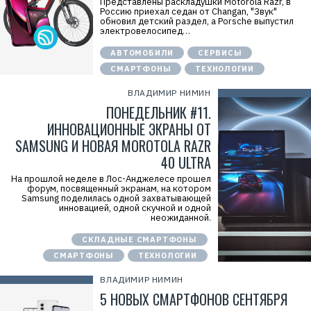
Представлены раскладушки Motorola Razr, в
Россию приехал седан от Changan, "Звук"
обновил детский раздел, а Porsche выпустил
электровелосипед…
АВТОМОБИЛИ
СЕРВИСЫ
СМАРТФОНЫ
ТЕХНОЛОГИИ
ВЛАДИМИР НИМИН
ПОНЕДЕЛЬНИК #11.
ИННОВАЦИОННЫЕ ЭКРАНЫ ОТ
SAMSUNG И НОВАЯ MOROTOLA RAZR
40 ULTRA
На прошлой неделе в Лос-Анджелесе прошел
форум, посвященный экранам, на котором
Samsung поделилась одной захватывающей
инновацией, одной скучной и одной
неожиданной.
СКЛАДНЫЕ СМАРТФОНЫ
СМАРТФОНЫ
ТЕХНОЛОГИИ
ВЛАДИМИР НИМИН
5 НОВЫХ СМАРТФОНОВ СЕНТЯБРЯ