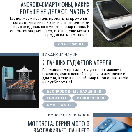
ANDROID-СМАРТФОНЫ, КАКИХ
БОЛЬШЕ НЕ ДЕЛАЮТ. ЧАСТЬ 2
Продолжаем ностальгировать по временам,
когда компании находились в творческом
поиске идеального Android-смартфона. И
теперь поговорим о тех, кто все еще может
продолжить этот поиск.
СМАРТФОНЫ
ВЛАДИМИР НИМИН
7 ЛУЧШИХ ГАДЖЕТОВ АПРЕЛЯ
Размышляем про идеальную охлаждающую
подушку, душ в ванной, наушники для жизни и
для сна, а ещё классный смартфон от Motorola
и ноутбук от Dell.
БЕСПРОВОДНЫЕ НАУШНИКИ
ГАДЖЕТЫ
РАЗВЛЕЧЕНИЯ
СМАРТФОНЫ
КОНСТАНТИН ИВАНОВ
MOTOROLA: СЕРИЯ MOTO G
ЗАСЛУЖИВАЕТ ЛУЧШЕГО