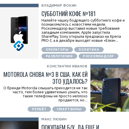
ВЛАДИМИР ФОКИН
СУББОТНИЙ КОФЕ №181
Налейте чашку бодрящего субботнего кофе и
познакомьтесь с новостями недели.
Роскомнадзор выставил новые требования
западным компаниям, Apple запустила
SharePlay, Sony открыла предзаказ на Xperia
PRO-I, а в декабре выходят новые «Ёлки»...
ОПЕРАТОРЫ
ПОЛИТИКА
РАЗВЛЕЧЕНИЯ
РОСКОМНАДЗОР
КОНСТАНТИН ИВАНОВ
MOTOROLA СНОВА №3 В США. КАК ЕЙ
ЭТО УДАЛОСЬ?
О бренде Motorola слышать приходится не так
часто, тем более удивительно узнать, что
такие телефоны не просто неплохо
продаются, но…
РЕРАЙТ
СМАРТФОНЫ
МАКС ЛЮБИН
ПОКУПАЕМ Б/У, ДА ЕЩЕ И