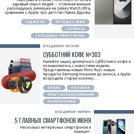
здравый смысл людей — отличная внешне
раскладушка; ремешки на Galaxy Watch Ultra,
сравнение с Apple; про детство Павла Дурова.
ГАДЖЕТЫ
ПУТЕШЕСТВИЯ
СЕРВИСЫ
СКЛАДНЫЕ СМАРТФОНЫ
ВЛАДИМИР ФОКИН
СУББОТНИЙ КОФЕ №303
Налейте чашку ароматного субботнего кофе и
познакомьтесь с новостями недели.
Представлены новые Moto Razr, новые
продукты Samsung показали до анонса, а Apple
возродила старую колонку…
АУДИО
КОЛОНКИ
ОПЫТ ИСПОЛЬЗОВАНИЯ
РАЗВЛЕЧЕНИЯ
ВЛАДИМИР НИМИН
5 ГЛАВНЫХ СМАРТФОНОВ ИЮНЯ
Несколько интересных смартфонов и
Р
планшет.
е