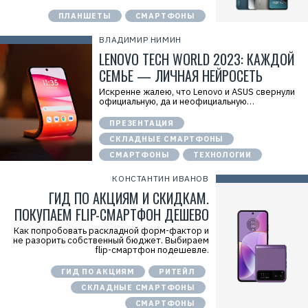
к
ПЛАНШЕТЫ
СМАРТФОНЫ
л
а
м
ВЛАДИМИР НИМИН
а
LENOVO TECH WORLD 2023: КАЖДОЙ
.
E
СЕМЬЕ — ЛИЧНАЯ НЕЙРОСЕТЬ
r
i
Искренне жалею, что Lenovo и ASUS свернули
d
официальную, да и неофициальную…
=
2
ПРЕЗЕНТАЦИЯ
V
f
СКЛАДНЫЕ СМАРТФОНЫ
n
x
СМАРТФОНЫ
ТЕХНОЛОГИИ
y
T
КОНСТАНТИН ИВАНОВ
W
c
ГИД ПО АКЦИЯМ И СКИДКАМ.
f
ПОКУПАЕМ FLIP-СМАРТФОН ДЕШЕВО
M
Р
Как попробовать раскладной форм-фактор и
е
не разорить собственный бюджет. Выбираем
к
flip-смартфон подешевле.
л
а
м
ГИД ПО АКЦИЯМ
РИТЕЙЛ
о
СКЛАДНЫЕ СМАРТФОНЫ
д
а
СМАРТФОНЫ
т