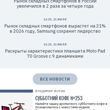
Рынок складных смартфонов в России
1
увеличился в 2 раза за четыре года
4
1
8
6
12:15, 21 ИЮЛЯ
8
0
Рынок складных смартфонов вырастет на 21%
4
в 2026 году, Samsung сохранит лидерство
11:25, 21 ИЮЛЯ
Раскрыты характеристики планшета Moto Pad
70 Groove с 9 динамиками
ВСЕ НОВОСТИ
ВЛАДИМИР ФОКИН
СУББОТНИЙ КОФЕ №253
Налейте чашку ароматного субботнего кофе и
познакомьтесь с новостями недели.