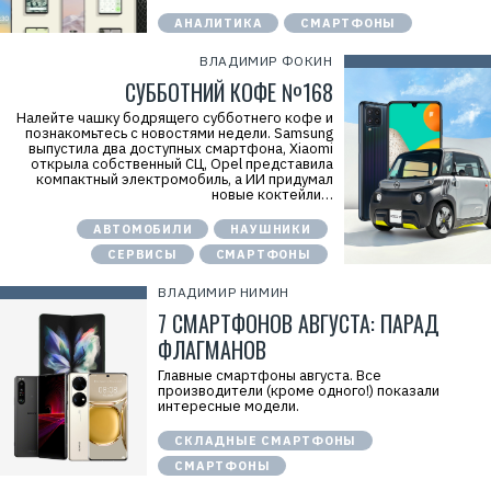
АНАЛИТИКА
СМАРТФОНЫ
ВЛАДИМИР ФОКИН
СУББОТНИЙ КОФЕ №168
Налейте чашку бодрящего субботнего кофе и
познакомьтесь с новостями недели. Samsung
выпустила два доступных смартфона, Xiaomi
открыла собственный СЦ, Opel представила
компактный электромобиль, а ИИ придумал
новые коктейли…
АВТОМОБИЛИ
НАУШНИКИ
СЕРВИСЫ
СМАРТФОНЫ
ВЛАДИМИР НИМИН
7 СМАРТФОНОВ АВГУСТА: ПАРАД
ФЛАГМАНОВ
Главные смартфоны августа. Все
производители (кроме одного!) показали
интересные модели.
СКЛАДНЫЕ СМАРТФОНЫ
СМАРТФОНЫ