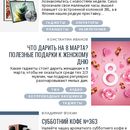
познакомьтесь с новостями недели. Casio
прокачали свои маленькие часы, вышел
планшет со встроенной колонкой JBL, а в
Японии нашли редкую приставку…
ГАДЖЕТЫ
ОПЕРАТОРЫ
ПЛАНШЕТЫ
РАЗВЛЕЧЕНИЯ
КОНСТАНТИН ИВАНОВ
ЧТО ДАРИТЬ НА 8 МАРТА?
ПОЛЕЗНЫЕ ПОДАРКИ К ЖЕНСКОМУ
ДНЮ
Какие гаджеты стоит дарить женщинам к 8
марта, чтобы не оказаться среди тех 2/3
мужчин, чьи подарки регулярно
разочаровывают милых дам.
TWS
АУДИО
БЕСПРОВОДНЫЕ НАУШНИКИ
ГАДЖЕТЫ
ВЛАДИМИР ФОКИН
СУББОТНИЙ КОФЕ №363
Налейте чашку ароматного субботнего кофе и