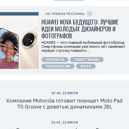
е
C
л
O
ь
P
НА ПРАВАХ РЕКЛАМЫ
:
Y
I
HUAWEI NOVA БУДУЩЕГО: ЛУЧШИЕ
О
D
О
ИДЕИ МОЛОДЫХ ДИЗАЙНЕРОВ И
О
«
ФОТОГРАФОВ
Т
е
HUAWEI — это главный мобильный фотобренд.
х
Смартфоны компании уже много лет занимают
к
первую строчку главного…
о
м
СЕРВИСЫ
СМАРТФОНЫ
п
а
ТЕХНОЛОГИИ
ФОТО
н
и
я
Х
у
а
в
15:44, 22 ИЮЛЯ
э
Компания Motorola готовит планшет Moto Pad
й
»
70 Groove с девятью динамиками JBL
И
Н
Н
:
11:51, 22 ИЮЛЯ
7
7