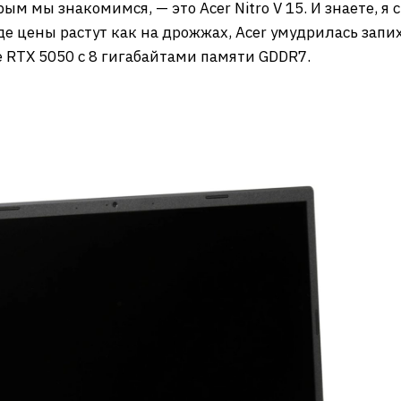
ым мы знакомимся, — это Acer Nitro V 15. И знаете, я
де цены растут как на дрожжах, Acer умудрилась запих
 RTX 5050 с 8 гигабайтами памяти GDDR7.