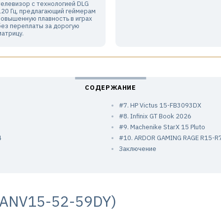
телевизор с технологией DLG
120 Гц, предлагающий геймерам
повышенную плавность в играх
без переплаты за дорогую
матрицу.
#7. HP Victus 15-FB3093DX
#8. Infinix GT Book 2026
#9. Machenike StarX 15 Pluto
4
#10. ARDOR GAMING RAGE R15-
Заключение
5 (ANV15-52-59DY)