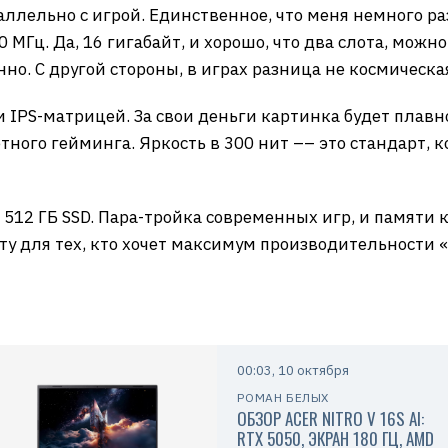
ллельно с игрой. Единственное, что меня немного ра
МГц. Да, 16 гигабайт, и хорошо, что два слота, можн
о. С другой стороны, в играх разница не космическая,
и IPS-матрицей. За свои деньги картинка будет плавно
ного гейминга. Яркость в 300 нит –– это стандарт, к
512 ГБ SSD. Пара-тройка современных игр, и памяти к
ету для тех, кто хочет максимум производительности 
00:03, 10 октября
РОМАН БЕЛЫХ
ОБЗОР ACER NITRO V 16S AI:
RTX 5050, ЭКРАН 180 ГЦ, AMD