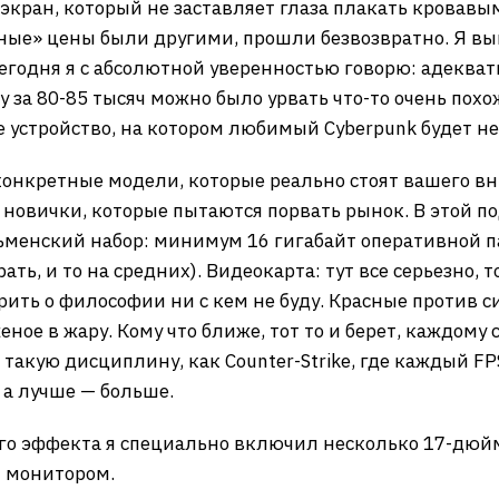
экран, который не заставляет глаза плакать кровавы
тные» цены были другими, прошли безвозвратно. Я вы
Сегодня я с абсолютной уверенностью говорю: адеква
 за 80-85 тысяч можно было урвать что-то очень похоже
те устройство, на котором любимый Cyberpunk будет не
 конкретные модели, которые реально стоят вашего вн
новички, которые пытаются порвать рынок. В этой по
ьменский набор: минимум 16 гигабайт оперативной пам
ать, и то на средних). Видеокарта: тут все серьезно,
рить о философии ни с кем не буду. Красные против си
еное в жару. Кому что ближе, тот то и берет, каждому с
 такую дисциплину, как Counter-Strike, где каждый FP
, а лучше — больше.
о эффекта я специально включил несколько 17-дюйм
м монитором.