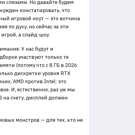
ми слезами. Но давайте будем
нужден констатировать, что
тный игровой ноут — это вотчина
е по духу, но сейчас за эти
 игрой, а слайд-шоу.
имания. У нас будут и
дборке участвуют только те
яти (потому что с 8 ГБ в 2026
 только дискретки уровня RTX
них, AMD против Intel: это
вое. И, естественно, раз уж мы
S на счету, дисплей должен
овых монстров — для тех, кто не