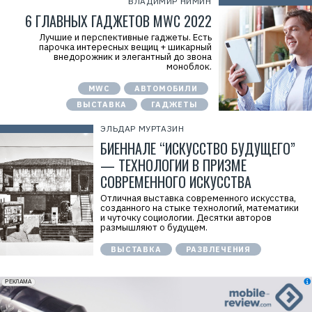
ВЛАДИМИР НИМИН
6 ГЛАВНЫХ ГАДЖЕТОВ MWC 2022
Лучшие и перспективные гаджеты. Есть
парочка интересных вещиц + шикарный
внедорожник и элегантный до звона
моноблок.
MWC
АВТОМОБИЛИ
ВЫСТАВКА
ГАДЖЕТЫ
ЭЛЬДАР МУРТАЗИН
БИЕННАЛЕ “ИСКУССТВО БУДУЩЕГО”
— ТЕХНОЛОГИИ В ПРИЗМЕ
СОВРЕМЕННОГО ИСКУССТВА
Отличная выставка современного искусства,
созданного на стыке технологий, математики
и чуточку социологии. Десятки авторов
размышляют о будущем.
ВЫСТАВКА
РАЗВЛЕЧЕНИЯ
erid: 2VfnxxmNzs5
РЕКЛАМА