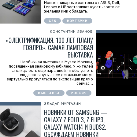
Новые шикарные лэптопы от ASUS, Dell,
Lenovo и HP заставляют кусать локти от
желания ими обладать.
CES
НОУТБУКИ
КОНСТАНТИН ИВАНОВ
«ЭЛЕКТРИФИКАЦИЯ. 100 ЛЕТ ПЛАНУ
ГОЭЛРО». САМАЯ ЛАМПОВАЯ
ВЫСТАВКА
Необычная выставка в Музее Москвы,
посвященная знаковому юбилею. У жителей
столицы есть еще пара дней, чтобы успеть
сюда заглянуть, а все остальные могут
виртуально прогуляться по экспозиции прямо
сейчас…
ВЫСТАВКА
РОССИЯ
ЭЛЬДАР МУРТАЗИН
НОВИНКИ ОТ SAMSUNG —
GALAXY Z FOLD 3, Z FLIP3,
GALAXY WATCH4 И BUDS2.
ОБСУЖДАЕМ НОВИНКИ