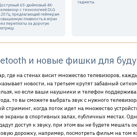
гаджеты.
Доступный 65-дюймовый 4K-
телевизор с технологией DLG
120 Гц, предлагающий геймерам
повышенную плавность в играх
без переплаты за дорогую
матрицу.
etooth и новые фишки для буд
бар, где на стенах висит множество телевизоров, каж
казывает новости, на третьем крутят забавный ситко
ельзя, но если ваши наушники и телефон поддерживаю
да, то вы сможете выбрать звук с нужного телевизора
 стриминг, когда поток идет на множество устройст
е экраны в спортивных залах, публичных местах. Одни
адут доступ к звуку, при этом вы не будете мешать 
ковую дорожку, например, посмотреть фильм на том яз