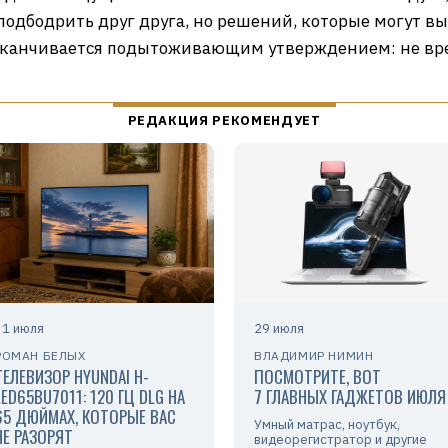
одбодрить друг друга, но решений, которые могут вы
заканчивается подытоживающим утверждением: не вр
31 июля
29 июля
РОМАН БЕЛЫХ
ВЛАДИМИР НИМИН
ТЕЛЕВИЗОР HYUNDAI H-
ПОСМОТРИТЕ, ВОТ
LED65BU7011: 120 ГЦ DLG НА
7 ГЛАВНЫХ ГАДЖЕТОВ ИЮЛЯ
65 ДЮЙМАХ, КОТОРЫЕ ВАС
Умный матрас, ноутбук,
НЕ РАЗОРЯТ
видеорегистратор и другие