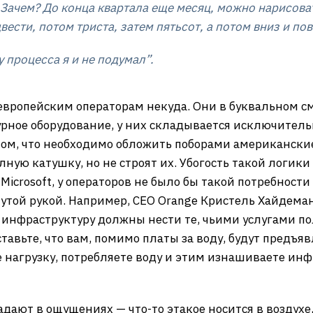
Зачем? До конца квартала еще месяц, можно нарисоват
вести, потом триста, затем пятьсот, а потом вниз и по
у процесса я и не подумал”.
европейским операторам некуда. Они в буквальном см
рное оборудование, у них складывается исключитель
вном, что необходимо обложить поборами американски
ную катушку, но не строят их. Убогость такой логики 
icrosoft, у операторов не было бы такой потребности 
янутой рукой. Например, CEO Orange Кристель Хайдеман
а инфраструктуру должны нести те, чьими услугами по
ставьте, что вам, помимо платы за воду, будут предъяв
те нагрузку, потребляете воду и этим изнашиваете инф
дают в ощущениях — что-то этакое носится в воздухе