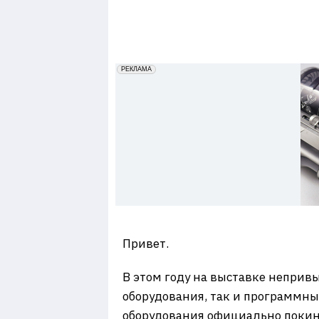
7
erid: 2VfnxxmNzs5
РЕКЛАМА
Привет.
В этом году на выставке неприв
оборудования, так и программны
оборудования официально покину