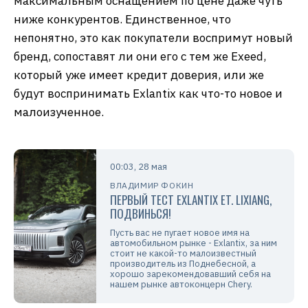
максимальным оснащением по цене даже чуть
ниже конкурентов. Единственное, что
непонятно, это как покупатели воспримут новый
бренд, сопоставят ли они его с тем же Exeed,
который уже имеет кредит доверия, или же
будут воспринимать Exlantix как что-то новое и
малоизученное.
00:03, 28 мая
ВЛАДИМИР ФОКИН
ПЕРВЫЙ ТЕСТ EXLANTIX ET. LIXIANG,
ПОДВИНЬСЯ!
Пусть вас не пугает новое имя на
автомобильном рынке - Exlantix, за ним
стоит не какой-то малоизвестный
производитель из Поднебесной, а
хорошо зарекомендовавший себя на
нашем рынке автоконцерн Chery.