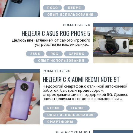
Н
:
POCO
REDMI
7
7
ОПЫТ ИСПОЛЬЗОВАНИЯ
1
4
РОМАН БЕЛЫХ
1
НЕДЕЛЯ С ASUS ROG PHONE 5
8
6
8
Делюсь впечатлением от самого игрового
0
устройства на нашем рынке…
4
ASUS
ROG
GAMING
ОПЫТ ИСПОЛЬЗОВАНИЯ
РОМАН БЕЛЫХ
НЕДЕЛЯ С XIAOMI REDMI NOTE 9T
Недорогой смартфон с отличной автономной
работой, быстрым процессором,
стереодинамиками и поддержкой 5G. Делюсь
впечатлениями от недели использования…
REDMI
XIAOMI
ОПЫТ ИСПОЛЬЗОВАНИЯ
СМАРТФОНЫ
ЭЛЬДАР МУРТАЗИН