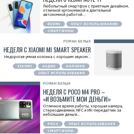
Любопытный смартфон с приятным дизайном,
отличной эргономикой и длительной
автономной работой…
REDMI
ОПЫТ ИСПОЛЬЗОВАНИЯ
СМАРТФОНЫ
РОМАН БЕЛЫХ
НЕДЕЛЯ С XIAOMI MI SMART SPEAKER
Недорогая умная колонка с хорошим звуком…
XIAOMI
АУДИО
КОЛОНКИ
ОПЫТ ИСПОЛЬЗОВАНИЯ
РОМАН БЕЛЫХ
НЕДЕЛЯ С POCO M4 PRO –
«И ВОЗЬМИТЕ МОИ ДЕНЬГИ!»
Отличное время работы, хорошая камера,
стереодинамики, NFC и ИК-передатчик за
небольшие деньги…
POCO
ОПЫТ ИСПОЛЬЗОВАНИЯ
СМАРТФОНЫ