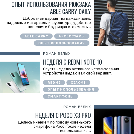
ОПЫТ ИСПОЛЬЗОВАНИЯ РЮКЗАКА
ABLE CARRY DAILY
Р
е
Добротный вариант на каждый день,
к
надёжные материалы и фурнитура, удобство
л
ношения и бодрящая стоимость…
а
м
а
ABLE CARRY
АКСЕССУАРЫ
.
ОПЫТ ИСПОЛЬЗОВАНИЯ
E
r
i
РОМАН БЕЛЫХ
d
НЕДЕЛЯ С REDMI NOTE 10
=
2
Спустя неделю активного использования
V
устройства выдаю вам свой вердикт.
f
n
x
REDMI
XIAOMI
y
ОПЫТ ИСПОЛЬЗОВАНИЯ
T
W
СМАРТФОНЫ
c
f
РОМАН БЕЛЫХ
M
Р
НЕДЕЛЯ С POCO X3 PRO
е
к
Делюсь мнением по поводу новенького
л
смартфона Poco после недели
а
использования…
м