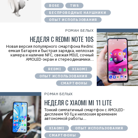
BOSE
TWS
БЕСПРОВОДНЫЕ НАУШНИКИ
ОПЫТ ИСПОЛЬЗОВАНИЯ
РОМАН БЕЛЫХ
НЕДЕЛЯ С REDMI NOTE 10S
Новая версия популярного смартфона Redmi:
емкая батарея и быстрая зарядка, неплохая
камера и наличие NFC, свежая MIUI, сочный
AMOLED-экран и стереодинамики…
REDMI
XIAOMI
ОПЫТ ИСПОЛЬЗОВАНИЯ
СМАРТФОНЫ
РОМАН БЕЛЫХ
НЕДЕЛЯ С XIAOMI MI 11 LITE
Тонкий симпатичный смартфон с AMOLED-
дисплеем 90 Гц и неплохим временем
автономной работы…
XIAOMI
ОПЫТ ИСПОЛЬЗОВАНИЯ
СМАРТФОНЫ