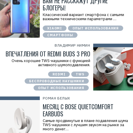
ВАМ НЕ РАССКАЖУТ ДРУГИЕ
БЛОГЕРЫ!
Классический вариант смартфона с самыми
важными техническими параметрами …
XIAOMI
ОПЫТ ИСПОЛЬЗОВАНИЯ
СМАРТФОНЫ
ВЛАДИМИР НИМИН
ВПЕЧАТЛЕНИЯ ОТ REDMI BUDS 3 PRO
Очень хорошие TWS-наушники с функцией
активного шумоподавления.
REDMI
TWS
БЕСПРОВОДНЫЕ НАУШНИКИ
ОПЫТ ИСПОЛЬЗОВАНИЯ
РОМАН БЕЛЫХ
МЕСЯЦ С BOSE QUIETCOMFORT
EARBUDS
Самые продвинутые в плане подавления шума
TWS-наушники с лучшим звуком на рынке за
много денег…