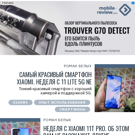
erid: 2VfnxxmNzs5
РЕКЛАМА
РОМАН БЕЛЫХ
САМЫЙ КРАСИВЫЙ СМАРТФОН
XIAOMI. НЕДЕЛЯ С 11 LITE 5G NE
Тонкий красивый смартфон с хорошей
камерой и поддержкой 5G.
XIAOMI
ОПЫТ ИСПОЛЬЗОВАНИЯ
СМАРТФОНЫ
РОМАН БЕЛЫХ
НЕДЕЛЯ С XIAOMI 11T PRO. ОБ ЭТОМ