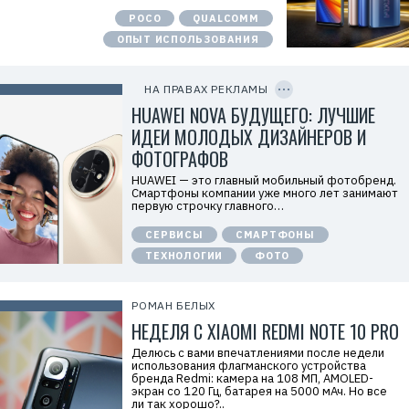
о
POCO
QUALCOMM
д
а
ОПЫТ ИСПОЛЬЗОВАНИЯ
т
е
C
л
O
ь
P
НА ПРАВАХ РЕКЛАМЫ
:
Y
I
HUAWEI NOVA БУДУЩЕГО: ЛУЧШИЕ
О
D
О
ИДЕИ МОЛОДЫХ ДИЗАЙНЕРОВ И
О
«
ФОТОГРАФОВ
Т
е
HUAWEI — это главный мобильный фотобренд.
х
Смартфоны компании уже много лет занимают
к
первую строчку главного…
о
м
СЕРВИСЫ
СМАРТФОНЫ
п
а
ТЕХНОЛОГИИ
ФОТО
н
и
я
Х
РОМАН БЕЛЫХ
у
НЕДЕЛЯ С XIAOMI REDMI NOTE 10 PRO
а
в
э
Делюсь с вами впечатлениями после недели
й
использования флагманского устройства
»
бренда Redmi: камера на 108 МП, AMOLED-
И
экран со 120 Гц, батарея на 5000 мАч. Но все
Н
ли так хорошо?..