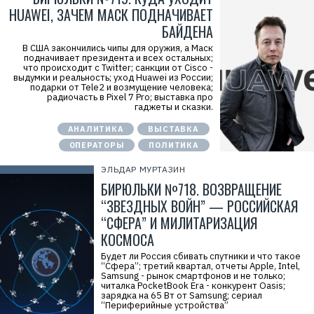
HUAWEI, ЗАЧЕМ МАСК ПОДНАЧИВАЕТ
БАЙДЕНА
В США закончились чипы для оружия, а Маск
подначивает президента и всех остальных;
что происходит с Twitter; санкции от Cisco -
выдумки и реальность; уход Huawei из России;
подарки от Tele2 и возмущение человека;
радиочасть в Pixel 7 Pro; выставка про
гаджеты и сказки.
АНАЛИТИКА
ВЫСТАВКА
ОПЕРАТОРЫ
ПОЛИТИКА
ЭЛЬДАР МУРТАЗИН
БИРЮЛЬКИ №718. ВОЗВРАЩЕНИЕ
“ЗВЕЗДНЫХ ВОЙН” — РОССИЙСКАЯ
“СФЕРА” И МИЛИТАРИЗАЦИЯ
КОСМОСА
Будет ли Россия сбивать спутники и что такое
“Сфера”; третий квартал, отчеты Apple, Intel,
Samsung - рынок смартфонов и не только;
читалка PocketBook Era - конкурент Oasis;
зарядка на 65 Вт от Samsung; сериал
“Периферийные устройства”