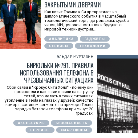
ЗАКРЫТЫМИ ДВЕРЯМИ
Как визит Трампа к Си превратился из
дипломатического события в масштабный
технологический торг, где решалась судьба
чипов, ИИ, цепочек поставок и будущего
мировой техноиндустрии…
АНАЛИТИКА
ГАДЖЕТЫ
СЕРВИСЫ
ТЕХНОЛОГИИ
ЭЛЬДАР МУРТАЗИН
БИРЮЛЬКИ №791. ПРАВИЛА
ИСПОЛЬЗОВАНИЯ ТЕЛЕФОНА В
ЧРЕЗВЫЧАЙНЫХ СИТУАЦИЯХ
Сбои связи в "Крокус Сити Холл" - почему они
произошли и как люди влияли на нагрузку
сетей, что делать в таких ситуациях;
утопление в Tesla на глазах у друзей; качество
камер в среднем сегменте на примере Tecno;
зарядка батареи телефона при минус 20
градусах.
АКСЕССУАРЫ
БЕЗОПАСНОСТЬ
СЕРВИСЫ
СМАРТФОНЫ