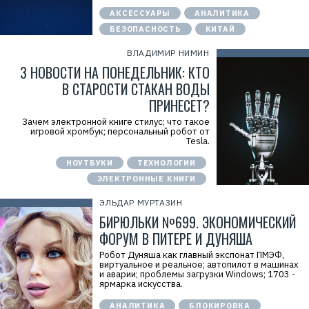
АКСЕССУАРЫ
АНАЛИТИКА
БЕЗОПАСНОСТЬ
КИТАЙ
ВЛАДИМИР НИМИН
3 НОВОСТИ НА ПОНЕДЕЛЬНИК: КТО
В СТАРОСТИ СТАКАН ВОДЫ
ПРИНЕСЕТ?
Зачем электронной книге стилус; что такое
игровой хромбук; персональный робот от
Tesla.
НОУТБУКИ
ТЕХНОЛОГИИ
ЭЛЕКТРОННЫЕ КНИГИ
ЭЛЬДАР МУРТАЗИН
БИРЮЛЬКИ №699. ЭКОНОМИЧЕСКИЙ
ФОРУМ В ПИТЕРЕ И ДУНЯША
Робот Дуняша как главный экспонат ПМЭФ,
виртуальное и реальное; автопилот в машинах
и аварии; проблемы загрузки Windows; 1703 -
ярмарка искусства.
АНАЛИТИКА
БЛОКИРОВКА