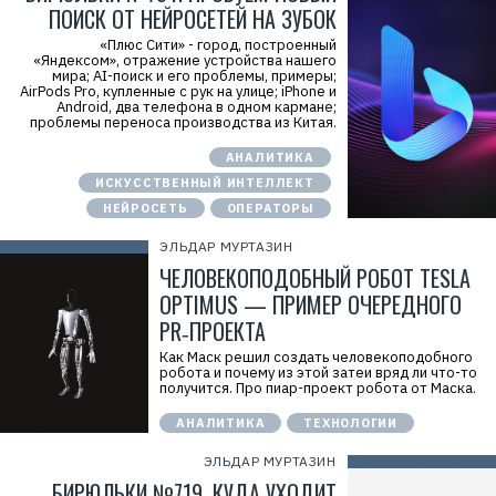
ПОИСК ОТ НЕЙРОСЕТЕЙ НА ЗУБОК
«Плюс Сити» - город, построенный
«Яндексом», отражение устройства нашего
мира; AI-поиск и его проблемы, примеры;
AirPods Pro, купленные с рук на улице; iPhone и
Android, два телефона в одном кармане;
проблемы переноса производства из Китая.
АНАЛИТИКА
ИСКУССТВЕННЫЙ ИНТЕЛЛЕКТ
НЕЙРОСЕТЬ
ОПЕРАТОРЫ
ЭЛЬДАР МУРТАЗИН
ЧЕЛОВЕКОПОДОБНЫЙ РОБОТ TESLA
OPTIMUS — ПРИМЕР ОЧЕРЕДНОГО
PR‑ПРОЕКТА
Как Маск решил создать человекоподобного
робота и почему из этой затеи вряд ли что-то
получится. Про пиар-проект робота от Маска.
АНАЛИТИКА
ТЕХНОЛОГИИ
ЭЛЬДАР МУРТАЗИН
БИРЮЛЬКИ №719. КУДА УХОДИТ