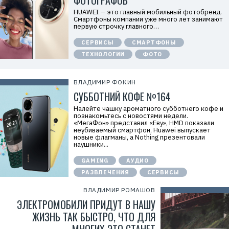
ФОТОГРАФОВ
Т
е
HUAWEI — это главный мобильный фотобренд.
х
Смартфоны компании уже много лет занимают
к
первую строчку главного…
о
м
СЕРВИСЫ
СМАРТФОНЫ
п
а
ТЕХНОЛОГИИ
ФОТО
н
и
я
Х
ВЛАДИМИР ФОКИН
у
СУББОТНИЙ КОФЕ №164
а
в
э
Налейте чашку ароматного субботнего кофе и
й
познакомьтесь с новостями недели.
»
«МегаФон» представил «Еву», HMD показали
И
неубиваемый смартфон, Huawei выпускает
Н
новые флагманы, а Nothing презентовали
Н
наушники...
:
7
GAMING
АУДИО
7
1
РАЗВЛЕЧЕНИЯ
СЕРВИСЫ
4
1
ВЛАДИМИР РОМАШОВ
8
ЭЛЕКТРОМОБИЛИ ПРИДУТ В НАШУ
6
8
ЖИЗНЬ ТАК БЫСТРО, ЧТО ДЛЯ
0
4