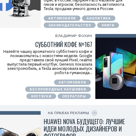
офис в России; парфюм Paco Rabanne для
i
гиков и игроков; безопасность автопилота
d
Tesla; продажи умного дома в России.
=
2
V
АВТОМОБИЛИ
АНАЛИТИКА
f
ЗАКОНОДАТЕЛЬСТВО
КНИГИ
n
x
y
ВЛАДИМИР ФОКИН
T
СУББОТНИЙ КОФЕ №167
W
c
Налейте чашку ароматного субботнего кофе и
f
познакомьтесь с новостями недели. Google
M
представила свой лучший Pixel, realme
Р
выпустила первый ноутбук, Genesis показала
е
электромобиль, а Tesla анонсировала выпуск
к
робота-гуманоида...
л
а
м
АВТОМОБИЛИ
о
БЕСПРОВОДНЫЕ НАУШНИКИ
д
а
НОУТБУКИ
ОПЕРАТОРЫ
т
е
C
л
O
ь
P
НА ПРАВАХ РЕКЛАМЫ
:
Y
I
HUAWEI NOVA БУДУЩЕГО: ЛУЧШИЕ
О
D
О
ИДЕИ МОЛОДЫХ ДИЗАЙНЕРОВ И
О
«