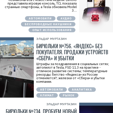
представила игровую консоль, TCL показала
странные смартфоны, а Tesla обновила Model
3…
АВТОМОБИЛИ
АУДИО
БЕСПРОВОДНЫЕ НАУШНИКИ
ОПЫТ ИСПОЛЬЗОВАНИЯ
ЭЛЬДАР МУРТАЗИН
БИРЮЛЬКИ №756. «ЯНДЕКС» БЕЗ
ПОКУПАТЕЛЯ. ПРОДАЖИ УСТРОЙСТВ
«СБЕРА» И УБЫТКИ
Штрафы за поздравления в социальных сетях;
автопилот в Tesla, FSD 11.3 на практике -
отличное развитие системы; температурные
рекорды; бегство «Яндекса» из России
отменяется?; железки от «Сбера» и убытки
компании.
АВТОМОБИЛИ
АНАЛИТИКА
КЛИМАТ
РЫНОК
ЭЛЬДАР МУРТАЗИН
БИРЮЛЬКИ №734. ПРОБУЕМ НОВЫЙ