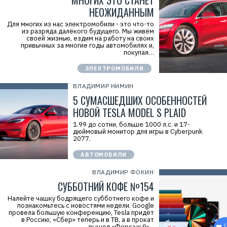
МНОГИХ ЭТО СТАНЕТ
НЕОЖИДАННЫМ
Для многих из нас электромобили - это что-то
из разряда далёкого будущего. Мы живём
своей жизнью, ездим на работу на своих
привычных за многие годы автомобилях и,
покупая…
ЭЛЕКТРОМОБИЛИ
ВЛАДИМИР НИМИН
5 СУМАСШЕДШИХ ОСОБЕННОСТЕЙ
НОВОЙ TESLA MODEL S PLAID
1.99 до сотни, больше 1000 л.с. и 17-
дюймовый монитор для игры в Cyberpunk
2077.
АВТОМОБИЛИ
ВЛАДИМИР ФОКИН
СУББОТНИЙ КОФЕ №154
Налейте чашку бодрящего субботнего кофе и
познакомьтесь с новостями недели. Google
провела большую конференцию, Tesla придёт
в Россию, «Сбер» теперь и в ТВ, а в прокат
вышел «Форсаж 9»...