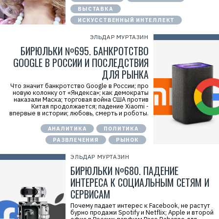
ВЫСТАВКА
ИСКУССТВЕННЫЙ ИНТЕЛЛЕКТ
ЭЛЬДАР МУРТАЗИН
БИРЮЛЬКИ №695. БАНКРОТСТВО
GOOGLE В РОССИИ И ПОСЛЕДСТВИЯ
ДЛЯ РЫНКА
Что значит банкротство Google в России; про
новую колонку от «Яндекса»; как демократы
наказали Маска; торговая война США против
Китая продолжается; падение Xiaomi -
впервые в истории; любовь, смерть и роботы.
АНАЛИТИКА
ПОЛИТИКА
РАЗВЛЕЧЕНИЯ
РЫНОК
Р
ЭЛЬДАР МУРТАЗИН
е
к
БИРЮЛЬКИ №680. ПАДЕНИЕ
л
а
ИНТЕРЕСА К СОЦИАЛЬНЫМ СЕТЯМ И
м
СЕРВИСАМ
а
.
Почему падает интерес к Facebook, не растут
E
бурно продажи Spotify и Netflix; Apple и второй
r