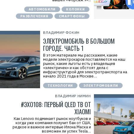
АВТОМОБИЛИ
КОЛОНКИ
РАЗВЛЕЧЕНИЯ
СМАРТФОНЫ
ВЛАДИМИР ФОКИН
ЭЛЕКТРОМОБИЛЬ В БОЛЬШОМ
ГОРОДЕ. ЧАСТЬ 1
В этом материале мы расскажем, какие
модели электрокаров поставляются на наш
рынок, какие льготы есть у владельцев
«электричек» и как обстоят дела с
инфраструктурой для электротранспорта на
начало 2021 года в Москве…
ТЕХНОЛОГИИ
ЭЛЕКТРОМОБИЛИ
ВЛАДИМИР НИМИН
#ЭХО108: ПЕРВЫЙ QLED ТВ ОТ
XIAOMI
Как Lenovo подминает рынок ноутбуков и
когда уже компания получит бан от США,
редкое и важное интервью Илона Маска и
возможен ли успех Tesla…