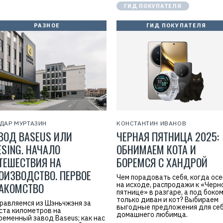
ГИД ПОКУПАТЕЛЯ
РАЗНОЕ
ГИД ПОКУПАТЕЛЯ
ДАР МУРТАЗИН
КОНСТАНТИН ИВАНОВ
ВОД BASEUS ИЛИ
ЧЕРНАЯ ПЯТНИЦА 2025:
ESING. НАЧАЛО
ОБНИМАЕМ КОТА И
ТЕШЕСТВИЯ НА
БОРЕМСЯ С ХАНДРОЙ
ОИЗВОДСТВО. ПЕРВОЕ
Чем порадовать себя, когда осе
АКОМСТВО
на исходе, распродажи к «Черн
пятнице» в разгаре, а под боко
только диван и кот? Выбираем
Р
равляемся из Шэньчжэня за
выгодные предложения для себ
е
ста километров на
к
домашнего любимца.
ременный завод Baseus; как нас
л