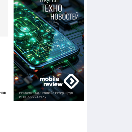
о
нак