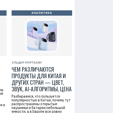
АНАЛИТИКА
ЭЛЬДАР МУРТАЗИН
ЧЕМ РАЗЛИЧАЮТСЯ
ПРОДУКТЫ ДЛЯ КИТАЯ И
ДРУГИХ СТРАН — ЦВЕТ,
ЗВУК, AI-АЛГОРИТМЫ, ЦЕНА
нь
ой
Разбираемся, что пользуется
м
популярностью в Китае, почему тут
Р
распространены открытые
я и
е
наушники и батареи небольшой
к
емкости, а в Европе все ровно
л