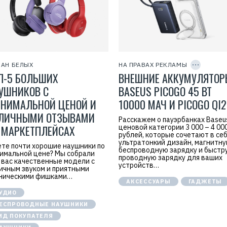
ь
:
J
o
y
E
n
Р
C
t
O
е
e
P
к
АН БЕЛЫХ
НА ПРАВАХ РЕКЛАМЫ
r
Y
л
П-5 БОЛЬШИХ
ВНЕШНИЕ АККУМУЛЯТОР
I
p
а
D
r
м
УШНИКОВ С
BASEUS PICOGO 45 ВТ
i
а
s
.
НИМАЛЬНОЙ ЦЕНОЙ И
10000 МАЧ И PICOGO QI2
e
E
I
r
ЛИЧНЫМИ ОТЗЫВАМИ
n
Расскажем о пауэрбанках Baseu
i
f
 МАРКЕТПЛЕЙСАХ
ценовой категории 3 000 – 4 00
d
o
рублей, которые сочетают в се
=
r
2
ультратонкий дизайн, магнитн
те почти хорошие наушники по
m
V
беспроводную зарядку и быстр
имальной цене? Мы собрали
a
f
проводную зарядку для ваших
 вас качественные модели с
t
n
устройств…
i
ичным звуком и приятными
x
o
ническими фишками…
v
АКСЕССУАРЫ
ГАДЖЕТЫ
n
v
T
s
УДИО
e
x
c
ЕСПРОВОДНЫЕ НАУШНИКИ
H
h
e
ИД ПОКУПАТЕЛЯ
n
Р
o
е