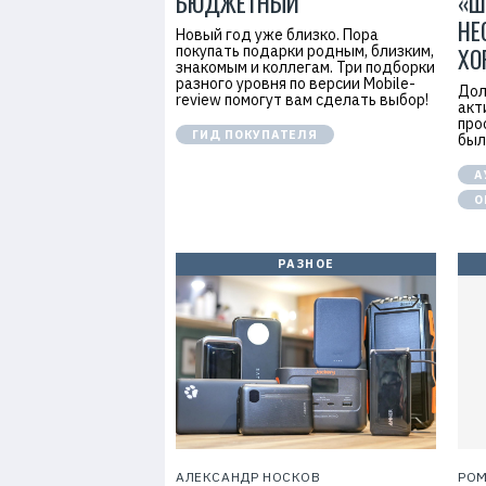
БЮДЖЕТНЫЙ
«Ш
НЕ
Новый год уже близко. Пора
покупать подарки родным, близким,
ХО
знакомым и коллегам. Три подборки
разного уровня по версии Mobile-
Дол
review помогут вам сделать выбор!
акт
про
ГИД ПОКУПАТЕЛЯ
бы
А
О
РАЗНОЕ
АЛЕКСАНДР НОСКОВ
РОМ