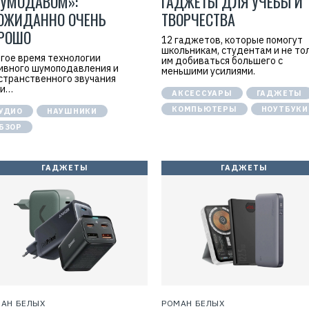
УМОДАВОМ»:
ГАДЖЕТЫ ДЛЯ УЧЕБЫ И
c
ОЖИДАННО ОЧЕНЬ
ТВОРЧЕСТВА
h
e
РОШО
n
12 гаджетов, которые помогут
T
школьникам, студентам и не то
e
гое время технологии
им добиваться большего с
c
ивного шумоподавления и
меньшими усилиями.
h
странственного звучания
n
ли…
o
АКСЕССУАРЫ
ГАДЖЕТЫ
l
КОМПЬЮТЕРЫ
НОУТБУКИ
УДИО
НАУШНИКИ
o
g
БЗОР
y
C
o
.
ГАДЖЕТЫ
ГАДЖЕТЫ
,
L
t
d
И
Н
Н
:
7
6
9
2
7
5
АН БЕЛЫХ
РОМАН БЕЛЫХ
6