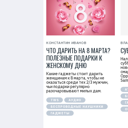
7
КОНСТАНТИН ИВАНОВ
ВЛ
ЧТО ДАРИТЬ НА 8 МАРТА?
СУ
ПОЛЕЗНЫЕ ПОДАРКИ К
Нал
ЖЕНСКОМУ ДНЮ
суб
нов
сма
Какие гаджеты стоит дарить
Opp
женщинам к 8 марта, чтобы не
Sam
оказаться среди тех 2/3 мужчин,
чьи подарки регулярно
А
разочаровывают милых дам.
Б
TWS
АУДИО
Г
БЕСПРОВОДНЫЕ НАУШНИКИ
О
ГАДЖЕТЫ