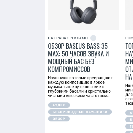
ь
:
J
o
y
E
n
C
t
O
e
P
НА ПРАВАХ РЕКЛАМЫ
РОМ
r
Y
ОБЗОР BASEUS BASS 35
ТО
I
p
D
r
MAX: 50 ЧАСОВ ЗВУКА И
НА
i
s
МОЩНЫЙ БАС БЕЗ
МИ
e
I
КОМПРОМИССОВ
ОТ
n
f
НА
Наушники, которые превращают
o
r
каждую композицию в яркое
Ище
m
музыкальное путешествие с
мин
a
глубокими басами и кристально
t
для
чистыми высокими частотами…
i
отл
o
тех
АУДИО
n
T
БЕСПРОВОДНЫЕ НАУШНИКИ
А
e
ОБЗОР
c
Б
h
Г
n
o