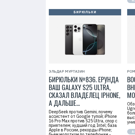
Н
l
o
g
БИРЮЛЬКИ
y
(
S
h
a
n
g
h
a
i
)
C
o
.
ЭЛЬДАР МУРТАЗИН
РОМ
,
БИРЮЛЬКИ №836. ЕРУНДА
ВО
L
t
ВАШ GALAXY S25 ULTRA,
ВН
d
.
СКАЗАЛ ВЛАДЕЛЕЦ IPHONE,
МО
А ДАЛЬШЕ…
Обз
Ugr
DeepSeek против Gemini, почему
бол
ассистент от Google тупой; iPhone
выс
16 Pro Max против S25 Ultra, спор с
уни
приятелем; худший год Intel; база
Apple в России, рекорды iPhone;
А
бьем молотком по телефонам -