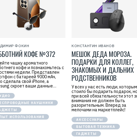
АДИМИР ФОКИН
КОНСТАНТИН ИВАНОВ
ББОТНИЙ КОФЕ №372
МЕШОК ДЕДА МОРОЗА.
ПОДАРКИ ДЛЯ КОЛЛЕГ,
ейте чашку ароматного
ботнего кофе и познакомьтесь с
ЗНАКОМЫХ И ДАЛЬНИХ
остями недели. Представлен
РОДСТВЕННИКОВ
ртфон с батареей 9000 мАч,
o сделала свой iPhone, а
sung скроет ваши данные…
У всех у нас есть люди, которым
стоило бы подарить подарок, н
при всей обязательности этот з
УДИО
внимания не должен быть
ЕСПРОВОДНЫЕ НАУШНИКИ
разорительным. Вперед за
мелочами на маркетплейс!
АДЖЕТЫ
ПЫТ ИСПОЛЬЗОВАНИЯ
АКСЕССУАРЫ
БЫТОВАЯ ТЕХНИКА
ГАДЖЕТЫ