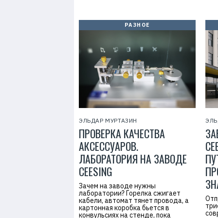
РАЗНОЕ
ЭЛЬДАР МУРТАЗИН
ЭЛЬ
ПРОВЕРКА КАЧЕСТВА
ЗА
АКСЕССУАРОВ.
CE
ЛАБОРАТОРИЯ НА ЗАВОДЕ
ПУ
CEESING
ПР
ЗН
Зачем на заводе нужны
лаборатории? Горелка сжигает
Р
Отп
кабели, автомат тянет провода, а
е
три
картонная коробка бьется в
к
сов
конвульсиях на стенде, пока
л