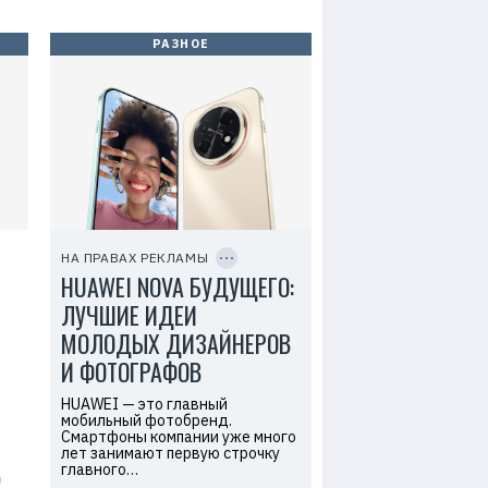
W
l
c
o
f
g
РАЗНОЕ
M
y
Р
(
е
S
к
h
л
a
а
n
м
g
о
h
д
a
а
i
т
)
е
C
C
л
o
O
ь
P
.
НА ПРАВАХ РЕКЛАМЫ
:
Y
,
HUAWEI NOVA БУДУЩЕГО:
I
О
L
D
О
t
ЛУЧШИЕ ИДЕИ
О
d
«
.
МОЛОДЫХ ДИЗАЙНЕРОВ
Т
е
И ФОТОГРАФОВ
х
к
HUAWEI — это главный
о
м
мобильный фотобренд.
п
Смартфоны компании уже много
а
лет занимают первую строчку
н
главного…
и