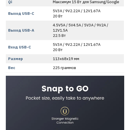
Qi
Максимум 15 Вт для Samsung/Google
5V3A / 9V2.22A / 12V1.67A
Выход USB-C
20 Вт
4.5V5A / 5V4.5A / 5V3A / 9V2A /
Выход USB-A
12V1.5A
22.5 Вт
5V3A / 9V2.22A / 12V1.67A
Вход USB-C
20 Вт
Размер
113x68x19 мм
Вес
225 граммов