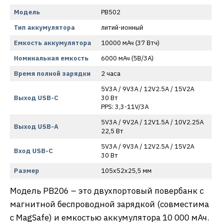
Модель
PB502
Тип аккумулятора
литий-ионный
Емкость аккумулятора
10000 мАч (37 Втч)
Номинальная емкость
6000 мАч (5В/3A)
Время полной зарядки
2 часа
5V3A / 9V3A / 12V2.5A / 15V2A
Выход USB-C
30 Вт
PPS: 3,3-11V/3A
5V3A / 9V2A / 12V1.5A / 10V2.25A
Выход USB-A
22,5 Вт
5V3A / 9V3A / 12V2.5A / 15V2A
Вход USB-C
30 Вт
Размер
105x52x25,5 мм
Модель PB206 – это двухпортовый повербанк с
магнитной беспроводной зарядкой (совместима
с MagSafe) и емкостью аккумулятора 10 000 мАч.