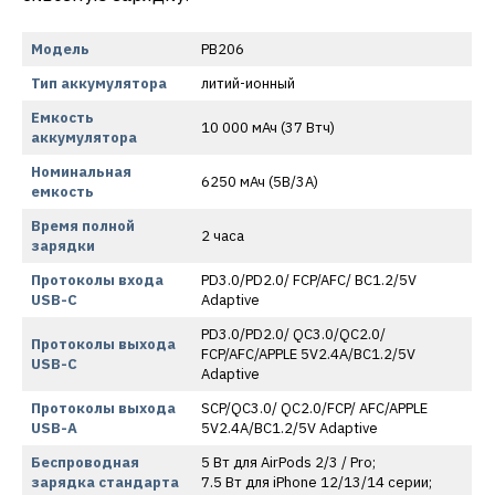
Модель
PB206
Тип аккумулятора
литий-ионный
Емкость
10 000 мАч (37 Втч)
аккумулятора
Номинальная
6250 мАч (5В/3A)
емкость
Время полной
2 часа
зарядки
Протоколы входа
PD3.0/PD2.0/ FCP/AFC/ BC1.2/5V
USB-C
Adaptive
PD3.0/PD2.0/ QC3.0/QC2.0/
Протоколы выхода
FCP/AFC/APPLE 5V2.4A/BC1.2/5V
USB-C
Adaptive
Протоколы выхода
SCP/QC3.0/ QC2.0/FCP/ AFC/APPLE
USB-A
5V2.4A/BC1.2/5V Adaptive
Беспроводная
5 Вт для AirPods 2/3 / Pro;
зарядка стандарта
7.5 Вт для iPhone 12/13/14 серии;