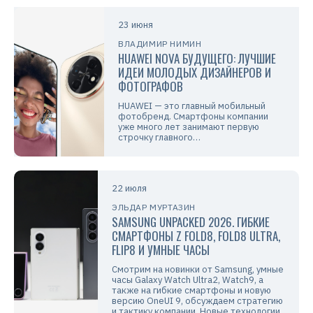
23 июня
ВЛАДИМИР НИМИН
HUAWEI NOVA БУДУЩЕГО: ЛУЧШИЕ
ИДЕИ МОЛОДЫХ ДИЗАЙНЕРОВ И
ФОТОГРАФОВ
HUAWEI — это главный мобильный
фотобренд. Смартфоны компании
уже много лет занимают первую
строчку главного…
22 июля
ЭЛЬДАР МУРТАЗИН
SAMSUNG UNPACKED 2026. ГИБКИЕ
СМАРТФОНЫ Z FOLD8, FOLD8 ULTRA,
FLIP8 И УМНЫЕ ЧАСЫ
Смотрим на новинки от Samsung, умные
часы Galaxy Watch Ultra2, Watch9, а
также на гибкие смартфоны и новую
версию OneUI 9, обсуждаем стратегию
и тактику компании. Новые технологии,