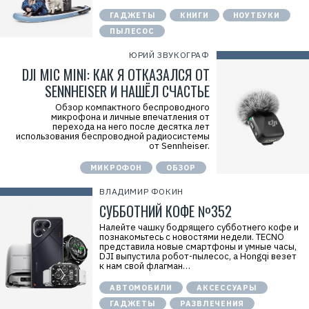
ГАДЖЕТЫ
КНИГИ
НОУТБУКИ
ПЫЛЕСОС
ЮРИЙ ЗВУКОГРАФ
DJI MIC MINI: КАК Я ОТКАЗАЛСЯ ОТ
SENNHEISER И НАШЁЛ СЧАСТЬЕ
Обзор компактного беспроводного
микрофона и личные впечатления от
перехода на него после десятка лет
использования беспроводной радиосистемы
от Sennheiser.
МИКРОФОН
ОБЗОР
ВЛАДИМИР ФОКИН
СУББОТНИЙ КОФЕ №352
Налейте чашку бодрящего субботнего кофе и
познакомьтесь с новостями недели. TECNO
представила новые смартфоны и умные часы,
DJI выпустила робот-пылесос, а Hongqi везет
к нам свой флагман…
АВТОМОБИЛИ
АКСЕССУАРЫ
ГАДЖЕТЫ
РАЗВЛЕЧЕНИЯ