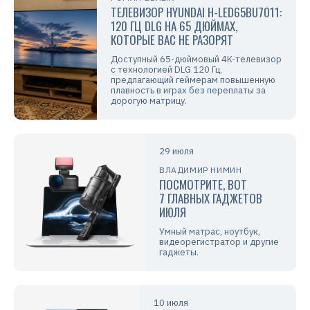
ТЕЛЕВИЗОР HYUNDAI H-LED65BU7011:
120 ГЦ DLG НА 65 ДЮЙМАХ,
КОТОРЫЕ ВАС НЕ РАЗОРЯТ
Доступный 65-дюймовый 4K-телевизор
с технологией DLG 120 Гц,
предлагающий геймерам повышенную
плавность в играх без переплаты за
дорогую матрицу.
29 июля
ВЛАДИМИР НИМИН
ПОСМОТРИТЕ, ВОТ
7 ГЛАВНЫХ ГАДЖЕТОВ
ИЮЛЯ
Умный матрас, ноутбук,
видеорегистратор и другие
гаджеты.
10 июля