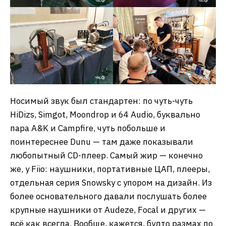
Носимый звук был стандартен: по чуть-чуть
HiDizs, Simgot, Moondrop и 64 Audio, буквально
пара A&K и Campfire, чуть побольше и
поинтереснее Dunu — там даже показывали
любопытный CD-плеер. Самый жир — конечно
же, у Fiio: наушники, портативные ЦАП, плееры,
отдельная серия Snowsky с упором на дизайн. Из
более основательного давали послушать более
крупные наушники от Audeze, Focal и других —
всё как всегда. Вообще, кажется, будто размах по