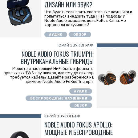
ДИЗАЙН ИЛИ ЗВУК?
Что будет, если взять спортивные наушники и
попытаться внедрить туда Hi-Fi-подход? У
Noble Audio вышла модель FoKus Kama. Но
хорошо ли получилось?
АУДИО
ОБЗОР
ЮРИЙ ЗВУКОГРАФ
NOBLE AUDIO FOKUS TRIUMPH:
ВНУТРИКАНАЛЬНЫЕ ГИБРИДЫ
Может ли настоящий Hi-Fi быть в формате
привычных TWS-наушников, или ему до сих пор
требуется кабель? Давайте разберёмся на
примере Noble Audio FoKus Triumph!
АУДИО
БЕСПРОВОДНЫЕ НАУШНИКИ
ОБЗОР
ЮРИЙ ЗВУКОГРАФ
NOBLE AUDIO FOKUS APOLLO:
МОЩНЫЕ И БЕСПРОВОДНЫЕ