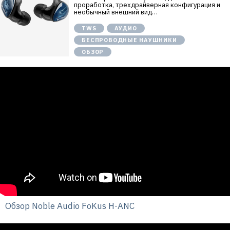
проработка, трехдрайверная конфигурация и
необычный внешний вид…
TWS
АУДИО
БЕСПРОВОДНЫЕ НАУШНИКИ
ОБЗОР
Обзор Noble Audio FoKus H-ANC