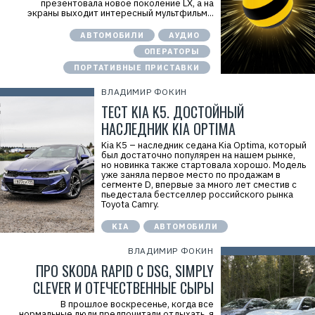
презентовала новое поколение LX, а на
экраны выходит интересный мультфильм...
АВТОМОБИЛИ
АУДИО
ОПЕРАТОРЫ
ПОРТАТИВНЫЕ ПРИСТАВКИ
ВЛАДИМИР ФОКИН
ТЕСТ KIA K5. ДОСТОЙНЫЙ
НАСЛЕДНИК KIA OPTIMA
Kia K5 – наследник седана Kia Optima, который
был достаточно популярен на нашем рынке,
но новинка также стартовала хорошо. Модель
уже заняла первое место по продажам в
сегменте D, впервые за много лет сместив с
пьедестала бестселлер российского рынка
Toyota Camry.
KIA
АВТОМОБИЛИ
ВЛАДИМИР ФОКИН
ПРО SKODA RAPID С DSG, SIMPLY
CLEVER И ОТЕЧЕСТВЕННЫЕ СЫРЫ
В прошлое воскресенье, когда все
нормальные люди предпочитали отдыхать, я