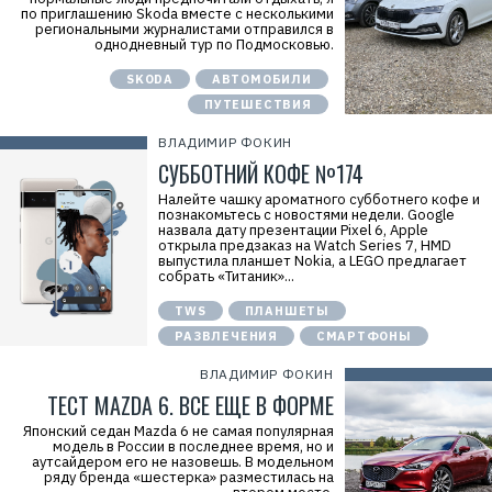
по приглашению Skoda вместе с несколькими
региональными журналистами отправился в
однодневный тур по Подмосковью.
SKODA
АВТОМОБИЛИ
ПУТЕШЕСТВИЯ
ВЛАДИМИР ФОКИН
СУББОТНИЙ КОФЕ №174
Налейте чашку ароматного субботнего кофе и
познакомьтесь с новостями недели. Google
назвала дату презентации Pixel 6, Apple
открыла предзаказ на Watch Series 7, HMD
выпустила планшет Nokia, а LEGO предлагает
собрать «Титаник»...
TWS
ПЛАНШЕТЫ
РАЗВЛЕЧЕНИЯ
СМАРТФОНЫ
ВЛАДИМИР ФОКИН
ТЕСТ MAZDA 6. ВСЕ ЕЩЕ В ФОРМЕ
Японский седан Mazda 6 не самая популярная
модель в России в последнее время, но и
аутсайдером его не назовешь. В модельном
ряду бренда «шестерка» разместилась на