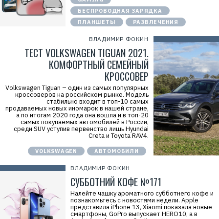
7
7
БЕСПРОВОДНАЯ ЗАРЯДКА
1
ПЛАНШЕТЫ
РАЗВЛЕЧЕНИЯ
4
1
8
ВЛАДИМИР ФОКИН
6
ТЕСТ VOLKSWAGEN TIGUAN 2021.
8
0
КОМФОРТНЫЙ СЕМЕЙНЫЙ
4
КРОССОВЕР
Volkswagen Tiguan – один из самых популярных
кроссоверов на российском рынке. Модель
стабильно входит в топ-10 самых
продаваемых новых иномарок в нашей стране,
а по итогам 2020 года она вошла и в топ-20
самых покупаемых автомобилей в России,
среди SUV уступив первенство лишь Hyundai
Creta и Toyota RAV4.
VOLKSWAGEN
АВТОМОБИЛИ
ВЛАДИМИР ФОКИН
СУББОТНИЙ КОФЕ №171
Налейте чашку ароматного субботнего кофе и
познакомьтесь с новостями недели. Apple
представила iPhone 13, Xiaomi показала новые
смартфоны, GoPro выпускает HERO10, а в