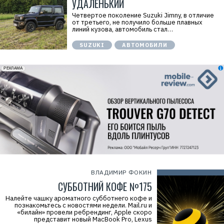
УДАЛЕНЬКИЙ
Четвертое поколение Suzuki Jimny, в отличие
от третьего, не получило больше плавных
линий кузова, автомобиль стал…
SUZUKI
АВТОМОБИЛИ
erid: 2VfnxxmNzs5
РЕКЛАМА
ВЛАДИМИР ФОКИН
СУББОТНИЙ КОФЕ №175
Налейте чашку ароматного субботнего кофе и
познакомьтесь с новостями недели. Mail.ru и
«билайн» провели ребрендинг, Apple скоро
представит новый MacBook Pro, Lexus