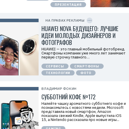
а
ПРЕЗЕНТАЦИЯ
т
е
C
л
O
ь
P
НА ПРАВАХ РЕКЛАМЫ
:
Y
I
HUAWEI NOVA БУДУЩЕГО: ЛУЧШИЕ
О
D
О
ИДЕИ МОЛОДЫХ ДИЗАЙНЕРОВ И
О
«
ФОТОГРАФОВ
Т
е
HUAWEI — это главный мобильный фотобренд.
х
Смартфоны компании уже много лет занимают
к
первую строчку главного…
о
м
СЕРВИСЫ
СМАРТФОНЫ
п
а
ТЕХНОЛОГИИ
ФОТО
н
и
я
Х
ВЛАДИМИР ФОКИН
у
СУББОТНИЙ КОФЕ №172
а
в
э
Налейте чашку ароматного субботнего кофе и
й
познакомьтесь с новостями недели. Microsoft
»
представила новый смартфон, Amazon
И
показала свежий Kindle, Apple выпустила iOS
Н
15, а Nintendo рассказала про новые игры...
Н
:
GAMING