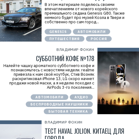
В этом материале поделюсь своими
впечатлениями от нового корейского
премиального седана Genesis G80. Также
немного будет про музей Козла в Твери и
собственно про сам город...
GENESIS
АВТОМОБИЛИ
ПУТЕШЕСТВИЯ
РОССИЯ
ВЛАДИМИР ФОКИН
СУББОТНИЙ КОФЕ №178
Налейте чашку ароматного субботнего кофе и
познакомьтесь с новостями недели. realme
привезла к нам свой ноутбук, Стив Возняк
раскритиковал iPhone 13, LG скоро начнет
продажи новой маски, а я неделю походил с
AirPods 3-го поколения...
АВТОМОБИЛИ
АУДИО
БЕСПРОВОДНЫЕ НАУШНИКИ
БЫТОВАЯ ТЕХНИКА
ВЛАДИМИР ФОКИН
ТЕСТ HAVAL JOLION. КИТАЕЦ ДЛЯ
ГОРОДА