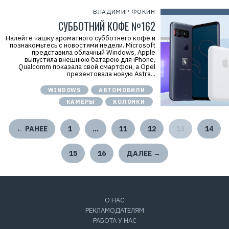
ВЛАДИМИР ФОКИН
СУББОТНИЙ КОФЕ №162
Налейте чашку ароматного субботнего кофе и
познакомьтесь с новостями недели. Microsoft
представила облачный Windows, Apple
выпустила внешнюю батарею для iPhone,
Qualcomm показала свой смартфон, а Opel
презентовала новую Astra...
WINDOWS
АВТОМОБИЛИ
КАМЕРЫ
КОЛОНКИ
← РАНЕЕ
1
…
11
12
13
14
15
16
ДАЛЕЕ →
О НАС
РЕКЛАМОДАТЕЛЯМ
РАБОТА У НАС