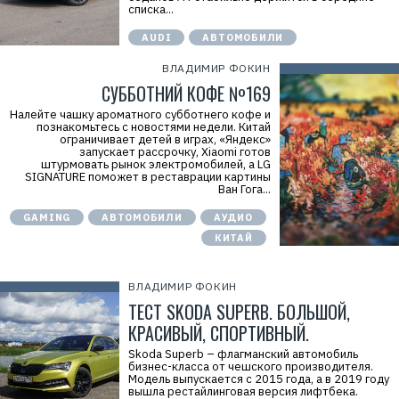
списка...
AUDI
АВТОМОБИЛИ
ВЛАДИМИР ФОКИН
СУББОТНИЙ КОФЕ №169
Налейте чашку ароматного субботнего кофе и
познакомьтесь с новостями недели. Китай
ограничивает детей в играх, «Яндекс»
запускает рассрочку, Xiaomi готов
штурмовать рынок электромобилей, а LG
SIGNATURE поможет в реставрации картины
Ван Гога...
GAMING
АВТОМОБИЛИ
АУДИО
КИТАЙ
ВЛАДИМИР ФОКИН
ТЕСТ SKODA SUPERB. БОЛЬШОЙ,
КРАСИВЫЙ, СПОРТИВНЫЙ.
Skoda Superb – флагманский автомобиль
бизнес-класса от чешского производителя.
Модель выпускается с 2015 года, а в 2019 году
вышла рестайлинговая версия лифтбека.