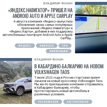
ВЛАДИМИР ФОКИН
«ЯНДЕКС.НАВИГАТОР» ПРИШЕЛ НА
ANDROID AUTO И APPLE CARPLAY
4 августа компания «Яндекс» выпустила
обновление своих самых популярных
приложений «Яндекс.Навигатор» и
«Яндекс.Карты», добавив в них поддержку
автомобильных платформ Android Auto и Apple
CarPlay...
ЯНДЕКС
ANDROID
IOS
НАВИГАЦИЯ
ВЛАДИМИР ФОКИН
В КАБАРДИНО-БАЛКАРИЮ НА НОВОМ
VOLKSWAGEN TAOS
7 июля 2021 года в России стартовал прием
заказов на новый кроссовер Volkswagen Taos.
Мы же по приглашению компании отправились
в Кабардино-Балкарию, чтобы
протестировать новый автомобиль в
различных условиях.
VOLKSWAGEN
АВТОМОБИЛИ