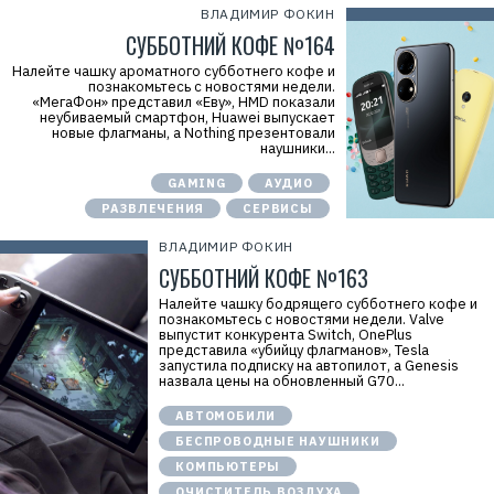
ВЛАДИМИР ФОКИН
СУББОТНИЙ КОФЕ №164
Налейте чашку ароматного субботнего кофе и
познакомьтесь с новостями недели.
«МегаФон» представил «Еву», HMD показали
неубиваемый смартфон, Huawei выпускает
новые флагманы, а Nothing презентовали
наушники...
GAMING
АУДИО
РАЗВЛЕЧЕНИЯ
СЕРВИСЫ
ВЛАДИМИР ФОКИН
СУББОТНИЙ КОФЕ №163
Налейте чашку бодрящего субботнего кофе и
познакомьтесь с новостями недели. Valve
выпустит конкурента Switch, OnePlus
представила «убийцу флагманов», Tesla
запустила подписку на автопилот, а Genesis
назвала цены на обновленный G70...
АВТОМОБИЛИ
БЕСПРОВОДНЫЕ НАУШНИКИ
КОМПЬЮТЕРЫ
ОЧИСТИТЕЛЬ ВОЗДУХА