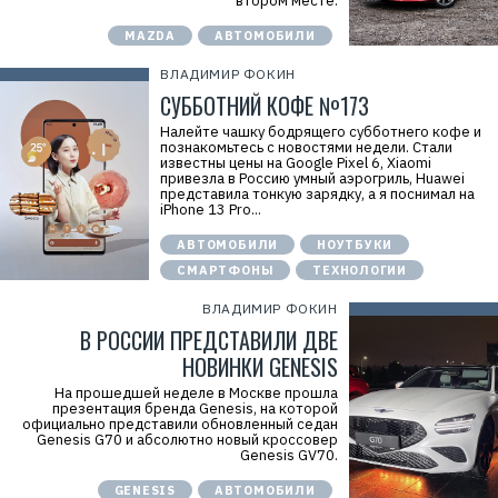
втором месте.
Р
е
MAZDA
АВТОМОБИЛИ
к
л
а
ВЛАДИМИР ФОКИН
м
СУББОТНИЙ КОФЕ №173
а
.
Налейте чашку бодрящего субботнего кофе и
E
познакомьтесь с новостями недели. Стали
r
известны цены на Google Pixel 6, Xiaomi
i
привезла в Россию умный аэрогриль, Huawei
d
представила тонкую зарядку, а я поснимал на
=
iPhone 13 Pro...
2
V
f
АВТОМОБИЛИ
НОУТБУКИ
n
СМАРТФОНЫ
ТЕХНОЛОГИИ
x
y
T
ВЛАДИМИР ФОКИН
W
В РОССИИ ПРЕДСТАВИЛИ ДВЕ
c
f
НОВИНКИ GENESIS
M
Р
На прошедшей неделе в Москве прошла
е
презентация бренда Genesis, на которой
к
официально представили обновленный седан
л
Genesis G70 и абсолютно новый кроссовер
а
Genesis GV70.
м
о
GENESIS
АВТОМОБИЛИ
д