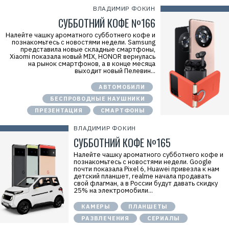
ВЛАДИМИР ФОКИН
СУББОТНИЙ КОФЕ №166
Налейте чашку ароматного субботнего кофе и
познакомьтесь с новостями недели. Samsung
представила новые складные смартфоны,
Xiaomi показала новый MIX, HONOR вернулась
на рынок смартфонов, а в конце месяца
выходит новый Пелевин...
АВТОМОБИЛИ
БЕСПРОВОДНЫЕ НАУШНИКИ
ПРЕЗЕНТАЦИЯ
СМАРТФОНЫ
ВЛАДИМИР ФОКИН
СУББОТНИЙ КОФЕ №165
Налейте чашку ароматного субботнего кофе и
познакомьтесь с новостями недели. Google
почти показала Pixel 6, Huawei привезла к нам
детский планшет, realme начала продавать
свой флагман, а в России будут давать скидку
25% на электромобили...
КАМЕРЫ
ПЛАНШЕТЫ
РАЗВЛЕЧЕНИЯ
СЕРИАЛЫ