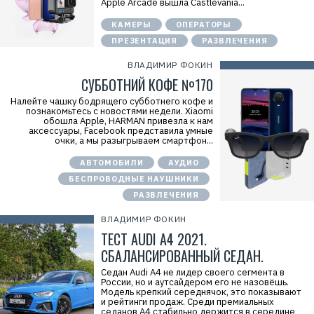
Apple Arcade вышла Castlevania...
КАМЕРЫ
ОПЕРАТОРЫ
ПРЕЗЕНТАЦИЯ
РАЗВЛЕЧЕНИЯ
ВЛАДИМИР ФОКИН
СУББОТНИЙ КОФЕ №170
Налейте чашку бодрящего субботнего кофе и
познакомьтесь с новостями недели. Xiaomi
обошла Apple, HARMAN привезла к нам
аксессуары, Facebook представила умные
очки, а мы разыгрываем смартфон...
АВТОМОБИЛИ
АУДИО
БЕСПРОВОДНЫЕ НАУШНИКИ
РАЗВЛЕЧЕНИЯ
ВЛАДИМИР ФОКИН
ТЕСТ AUDI A4 2021.
СБАЛАНСИРОВАННЫЙ СЕДАН.
Седан Audi A4 не лидер своего сегмента в
России, но и аутсайдером его не назовёшь.
Модель крепкий середнячок, это показывают
и рейтинги продаж. Среди премиальных
седанов A4 стабильно держится в середине