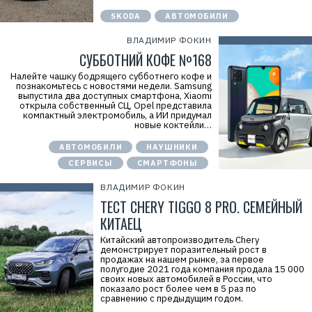
SKODA
АВТОМОБИЛИ
ВЛАДИМИР ФОКИН
СУББОТНИЙ КОФЕ №168
Налейте чашку бодрящего субботнего кофе и
познакомьтесь с новостями недели. Samsung
выпустила два доступных смартфона, Xiaomi
открыла собственный СЦ, Opel представила
компактный электромобиль, а ИИ придумал
новые коктейли…
АВТОМОБИЛИ
НАУШНИКИ
СЕРВИСЫ
СМАРТФОНЫ
ВЛАДИМИР ФОКИН
ТЕСТ CHERY TIGGO 8 PRO. СЕМЕЙНЫЙ
КИТАЕЦ
Китайский автопроизводитель Chery
демонстрирует поразительный рост в
продажах на нашем рынке, за первое
полугодие 2021 года компания продала 15 000
своих новых автомобилей в России, что
показало рост более чем в 5 раз по
сравнению с предыдущим годом.