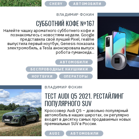
CHERY
АВТОМОБИЛИ
ВЛАДИМИР ФОКИН
СУББОТНИЙ КОФЕ №167
Налейте чашку ароматного субботнего кофе и
познакомьтесь с новостями недели. Google
представила свой лучший Pixel, realme
выпустила первый ноутбук, Genesis показала
электромобиль, а Tesla анонсировала выпуск
робота-гуманоида...
АВТОМОБИЛИ
БЕСПРОВОДНЫЕ НАУШНИКИ
НОУТБУКИ
ОПЕРАТОРЫ
ВЛАДИМИР ФОКИН
ТЕСТ AUDI Q5 2021. РЕСТАЙЛИНГ
ПОПУЛЯРНОГО SUV
Кроссовер Audi Q5 – довольно популярный
автомобиль в наших широтах, он регулярно
входят в десятку самых продаваемых новых
премиальных SUV в России.
AUDI
АВТОМОБИЛИ