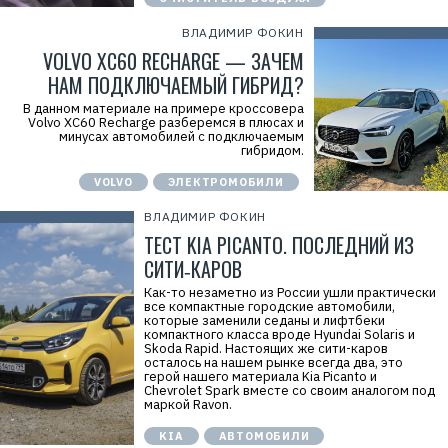
ВЛАДИМИР ФОКИН
VOLVO XC60 RECHARGE — ЗАЧЕМ
НАМ ПОДКЛЮЧАЕМЫЙ ГИБРИД?
В данном материале на примере кроссовера
Volvo XC60 Recharge разберемся в плюсах и
минусах автомобилей с подключаемым
гибридом.
VOLVO
ЭЛЕКТРОМОБИЛИ
ВЛАДИМИР ФОКИН
ТЕСТ KIA PICANTO. ПОСЛЕДНИЙ ИЗ
СИТИ‑КАРОВ
Как-то незаметно из России ушли практически
все компактные городские автомобили,
которые заменили седаны и лифтбеки
компактного класса вроде Hyundai Solaris и
Skoda Rapid. Настоящих же сити-каров
осталось на нашем рынке всегда два, это
герой нашего материала Kia Picanto и
Chevrolet Spark вместе со своим аналогом под
маркой Ravon.
KIA
АВТОМОБИЛИ