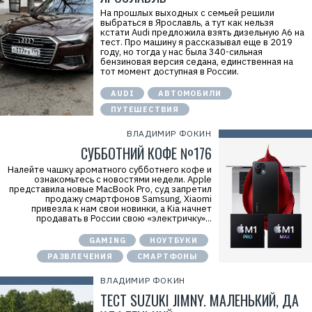
На прошлых выходных с семьей решили
выбраться в Ярославль, а тут как нельзя
кстати Audi предложила взять дизельную A6 на
тест. Про машину я рассказывал еще в 2019
году, но тогда у нас была 340-сильная
бензиновая версия седана, единственная на
тот момент доступная в России.
AUDI
АВТОМОБИЛИ
ПУТЕШЕСТВИЯ
ВЛАДИМИР ФОКИН
СУББОТНИЙ КОФЕ №176
Налейте чашку ароматного субботнего кофе и
ознакомьтесь с новостями недели. Apple
представила новые MacBook Pro, суд запретил
продажу смартфонов Samsung, Xiaomi
привезла к нам свои новинки, а Kia начнет
продавать в России свою «электричку»...
GAMING
НОУТБУКИ
РАЗВЛЕЧЕНИЯ
СМАРТФОНЫ
ВЛАДИМИР ФОКИН
ТЕСТ SUZUKI JIMNY. МАЛЕНЬКИЙ, ДА