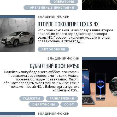
ОПЕРАТОРЫ
ПОРТАТИВНЫЕ ПРИСТАВКИ
ВЛАДИМИР ФОКИН
ВТОРОЕ ПОКОЛЕНИЕ LEXUS NX
Японская компания Lexus представила второе
поколение своего городского кроссовера
Lexus NX. Первое поколение модели японцы
презентовали в 2014 году…
АВТОМОБИЛИ
ВЛАДИМИР ФОКИН
СУББОТНИЙ КОФЕ №156
Налейте чашку бодрящего субботнего кофе и
познакомьтесь с новостями недели. Huawei
провела большую презентацию, Xiaomi
обещает зарядить смартфон за 8 минут, Lexus
покажет новый NX, а Balenciaga выпустила
коллекцию PS5...
ГАДЖЕТЫ
РАЗВЛЕЧЕНИЯ
СМАРТФОНЫ
СОФТ
ВЛАДИМИР ФОКИН