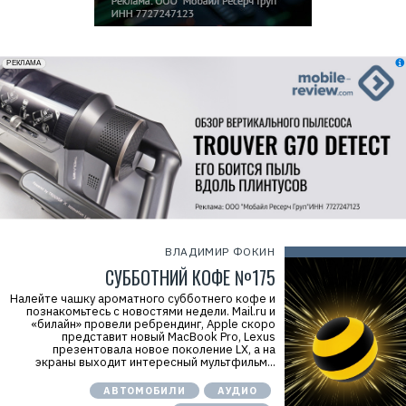
erid: 2VfnxxmNzs5
РЕКЛАМА
ВЛАДИМИР ФОКИН
СУББОТНИЙ КОФЕ №175
Налейте чашку ароматного субботнего кофе и
познакомьтесь с новостями недели. Mail.ru и
«билайн» провели ребрендинг, Apple скоро
представит новый MacBook Pro, Lexus
презентовала новое поколение LX, а на
экраны выходит интересный мультфильм...
АВТОМОБИЛИ
АУДИО