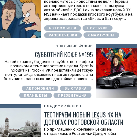
познакомьтесь с новостями недели. Первый
автопроизводитель отказался от выпуска
автомобилей с ДВС, Lexus показали новый RX,
MSI начинает продажи игрового ноутбука, а на
экраны возвращаются «Бивис и Баттхед»…
АВТОМОБИЛИ
НОУТБУКИ
РАЗВЛЕЧЕНИЯ
СМАРТФОНЫ
ВЛАДИМИР ФОКИН
СУББОТНИЙ КОФЕ №195
Налейте чашку бодрящего субботнего кофе и
познакомьтесь с новостями недели. Spotify
уходит из России, VK представили детскую
почту, китайцы оживляют наш авторынок, а на
большие экраны выходит достойная новинка…
АВТОМОБИЛИ
ВЫСТАВКА
ПЛАНШЕТЫ
ПРЕЗЕНТАЦИЯ
ВЛАДИМИР ФОКИН
ТЕСТИРУЕМ НОВЫЙ LEXUS NX НА
ДОРОГАХ РОСТОВСКОЙ ОБЛАСТИ
По приглашению компании Lexus мы
отправились в Ростов-на-Дону, чтобы