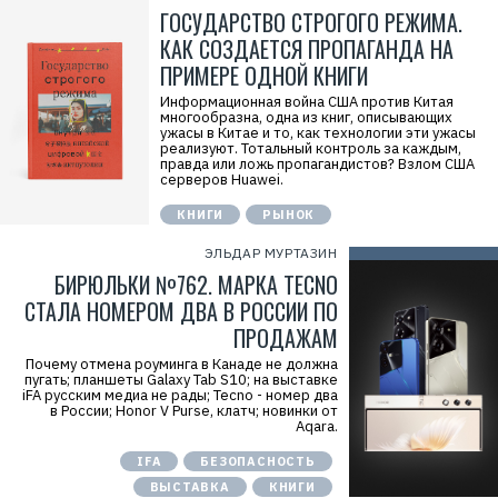
ГОСУДАРСТВО СТРОГОГО РЕЖИМА.
КАК СОЗДАЕТСЯ ПРОПАГАНДА НА
ПРИМЕРЕ ОДНОЙ КНИГИ
Информационная война США против Китая
многообразна, одна из книг, описывающих
ужасы в Китае и то, как технологии эти ужасы
реализуют. Тотальный контроль за каждым,
правда или ложь пропагандистов? Взлом США
серверов Huawei.
КНИГИ
РЫНОК
ЭЛЬДАР МУРТАЗИН
БИРЮЛЬКИ №762. МАРКА TECNO
СТАЛА НОМЕРОМ ДВА В РОССИИ ПО
ПРОДАЖАМ
Почему отмена роуминга в Канаде не должна
пугать; планшеты Galaxy Tab S10; на выставке
iFA русским медиа не рады; Tecno - номер два
в России; Honor V Purse, клатч; новинки от
Aqara.
IFA
БЕЗОПАСНОСТЬ
ВЫСТАВКА
КНИГИ