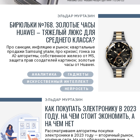
ЭЛЬДАР МУРТАЗИН
БИРЮЛЬКИ №768. ЗОЛОТЫЕ ЧАСЫ
HUAWEI – ТЯЖЕЛЫЙ ЛЮКС ДЛЯ
СРЕДНЕГО КЛАССА?
Про санкции, инфляцию и рынок; квартальные
продажи Samsung упали, про кризис; гонка за
AI-алгоритмы, собственное железо от MS,
защита прав создателей картинок; золотые
часы от Huawei.
АНАЛИТИКА
ГАДЖЕТЫ
ИСКУССТВЕННЫЙ ИНТЕЛЛЕКТ
НЕЙРОСЕТЬ
ЭЛЬДАР МУРТАЗИН
КАК ПОКУПАТЬ ЭЛЕКТРОНИКУ В 2023
ГОДУ. НА ЧЕМ СТОИТ ЭКОНОМИТЬ, А
НА ЧЕМ НЕТ
Рассматриваем алгоритмы покупки
электроники в 2023 году — вторичный рынок,
крупные сети. На что обращать внимание, а