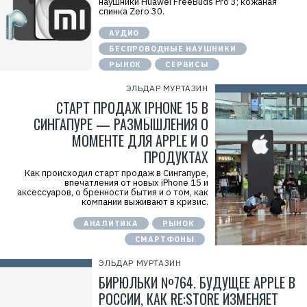
наушники Huawei FreeBuds Pro 3; кожаная
спинка Zero 30.
АУДИО
БЕСПРОВОДНЫЕ НАУШНИКИ
РЫНОК
СЕРВИСЫ
ЭЛЬДАР МУРТАЗИН
СТАРТ ПРОДАЖ IPHONE 15 В
СИНГАПУРЕ — РАЗМЫШЛЕНИЯ О
МОМЕНТЕ ДЛЯ APPLE И О
ПРОДУКТАХ
Как происходил старт продаж в Сингапуре,
впечатления от новых iPhone 15 и
аксессуаров, о бренности бытия и о том, как
компании выживают в кризис.
АНАЛИТИКА
РЫНОК
СМАРТФОНЫ
ЭЛЬДАР МУРТАЗИН
БИРЮЛЬКИ №764. БУДУЩЕЕ APPLE В
РОССИИ, КАК RE:STORE ИЗМЕНЯЕТ