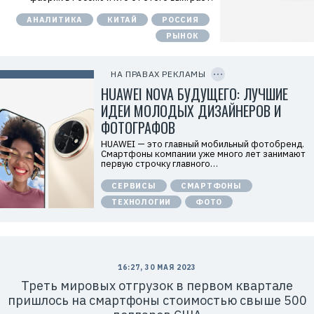
м
о
АНАЛИТИКА
КИТАЙ
РОССИЯ
д
а
РЫНОК
т
е
C
л
O
ь
P
НА ПРАВАХ РЕКЛАМЫ
:
Y
I
HUAWEI NOVA БУДУЩЕГО: ЛУЧШИЕ
О
D
О
ИДЕИ МОЛОДЫХ ДИЗАЙНЕРОВ И
О
«
ФОТОГРАФОВ
Т
е
HUAWEI — это главный мобильный фотобренд.
х
Смартфоны компании уже много лет занимают
к
первую строчку главного…
о
м
СЕРВИСЫ
СМАРТФОНЫ
п
а
ТЕХНОЛОГИИ
ФОТО
н
и
я
Х
у
а
в
16:27, 30 МАЯ 2023
э
Треть мировых отгрузок в первом квартале
й
»
пришлось на смартфоны стоимостью свыше 500
И