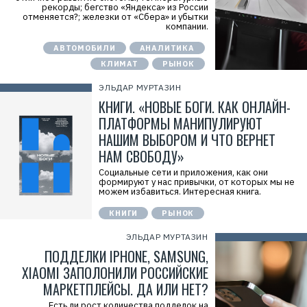
рекорды; бегство «Яндекса» из России
отменяется?; железки от «Сбера» и убытки
компании.
АВТОМОБИЛИ
АНАЛИТИКА
КЛИМАТ
РЫНОК
ЭЛЬДАР МУРТАЗИН
КНИГИ. «НОВЫЕ БОГИ. КАК ОНЛАЙН-
ПЛАТФОРМЫ МАНИПУЛИРУЮТ
НАШИМ ВЫБОРОМ И ЧТО ВЕРНЕТ
НАМ СВОБОДУ»
Социальные сети и приложения, как они
формируют у нас привычки, от которых мы не
можем избавиться. Интересная книга.
КНИГИ
РЫНОК
ЭЛЬДАР МУРТАЗИН
ПОДДЕЛКИ IPHONE, SAMSUNG,
XIAOMI ЗАПОЛОНИЛИ РОССИЙСКИЕ
МАРКЕТПЛЕЙСЫ. ДА ИЛИ НЕТ?
Есть ли рост количества подделок на