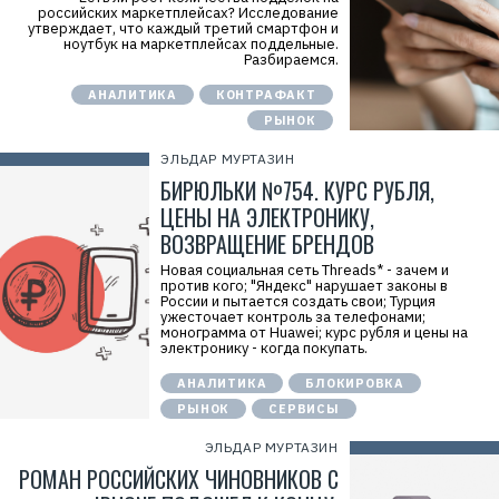
российских маркетплейсах? Исследование
утверждает, что каждый третий смартфон и
ноутбук на маркетплейсах поддельные.
Разбираемся.
АНАЛИТИКА
КОНТРАФАКТ
РЫНОК
ЭЛЬДАР МУРТАЗИН
БИРЮЛЬКИ №754. КУРС РУБЛЯ,
ЦЕНЫ НА ЭЛЕКТРОНИКУ,
ВОЗВРАЩЕНИЕ БРЕНДОВ
Новая социальная сеть Threads* - зачем и
против кого; "Яндекс" нарушает законы в
России и пытается создать свои; Турция
ужесточает контроль за телефонами;
монограмма от Huawei; курс рубля и цены на
электронику - когда покупать.
АНАЛИТИКА
БЛОКИРОВКА
РЫНОК
СЕРВИСЫ
ЭЛЬДАР МУРТАЗИН
РОМАН РОССИЙСКИХ ЧИНОВНИКОВ С