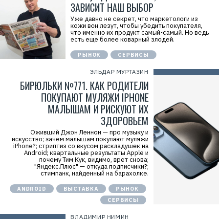
ЗАВИСИТ НАШ ВЫБОР
Уже давно не секрет, что маркетологи из
кожи вон лезут, чтобы убедить покупателя,
что именно их продукт самый-самый. Но ведь
есть еще более коварный злодей.
РЫНОК
СЕРВИСЫ
ЭЛЬДАР МУРТАЗИН
БИРЮЛЬКИ №771. КАК РОДИТЕЛИ
ПОКУПАЮТ МУЛЯЖИ IPHONE
МАЛЫШАМ И РИСКУЮТ ИХ
ЗДОРОВЬЕМ
Оживший Джон Леннон — про музыку и
искусство; зачем малышам покупают муляжи
iPhone?; стриптиз со вкусом раскладушек на
Android; квартальные результаты Apple и
почему Тим Кук, видимо, врет снова;
"Яндекс.Плюс" — откуда подписчики?;
стимпанк, найденный на барахолке.
ANDROID
ВЫСТАВКА
РЫНОК
СЕРВИСЫ
ВЛАДИМИР НИМИН