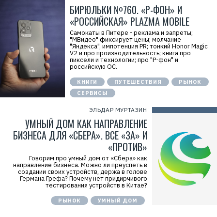
БИРЮЛЬКИ №760. «Р-ФОН» И
«РОССИЙСКАЯ» PLAZMA MOBILE
Самокаты в Питере - реклама и запреты;
"МВидео" фиксирует цены; молчание
"Яндекса", импотенция PR; тонкий Honor Magic
V2 и про производительность; книга про
пиксели и технологии; про "Р-фон" и
российскую ОС.
КНИГИ
ПУТЕШЕСТВИЯ
РЫНОК
СЕРВИСЫ
ЭЛЬДАР МУРТАЗИН
УМНЫЙ ДОМ КАК НАПРАВЛЕНИЕ
БИЗНЕСА ДЛЯ «СБЕРА». ВСЕ «ЗА» И
«ПРОТИВ»
Говорим про умный дом от «Сбера» как
направление бизнеса. Можно ли преуспеть в
создании своих устройств, держа в голове
Германа Грефа? Почему нет придирчивого
тестирования устройств в Китае?
РЫНОК
УМНЫЙ ДОМ