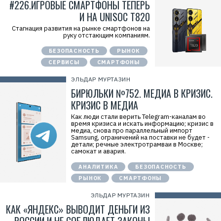
#226.ИГРОВЫЕ СМАРТФОНЫ ТЕПЕРЬ
И НА UNISOC T820
Стагнация развития на рынке смартфонов на
руку отстающим компаниям.
БЕЗОПАСНОСТЬ
РЫНОК
СЕРВИСЫ
СМАРТФОНЫ
ЭЛЬДАР МУРТАЗИН
БИРЮЛЬКИ №752. МЕДИА В КРИЗИС.
КРИЗИС В МЕДИА
Как люди стали верить Telegram-каналам во
время кризиса и искать информацию; кризис в
медиа, снова про параллельный импорт
Samsung, ограничений на поставки не будет -
детали; речные электротрамваи в Москве;
самокат и авария.
АНАЛИТИКА
БЕЗОПАСНОСТЬ
РЫНОК
СМАРТФОНЫ
ЭЛЬДАР МУРТАЗИН
КАК «ЯНДЕКС» ВЫВОДИТ ДЕНЬГИ ИЗ