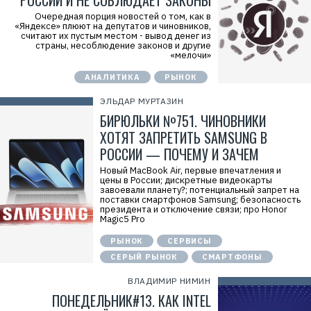
РОССИИ И НЕ СОБЛЮДАЕТ ЗАКОНЫ
Очередная порция новостей о том, как в
«Яндексе» плюют на депутатов и чиновников,
считают их пустым местом - вывод денег из
страны, несоблюдение законов и другие
«мелочи»
АНАЛИТИКА
РЫНОК
ЭЛЬДАР МУРТАЗИН
БИРЮЛЬКИ №751. ЧИНОВНИКИ
ХОТЯТ ЗАПРЕТИТЬ SAMSUNG В
РОССИИ — ПОЧЕМУ И ЗАЧЕМ
Новый MacBook Air, первые впечатления и
цены в России; дискретные видеокарты
завоевали планету?; потенциальный запрет на
поставки смартфонов Samsung; безопасность
президента и отключение связи; про Honor
Magic5 Pro
РЫНОК
СЕРВИСЫ
СЕРЫЙ РЫНОК
СМАРТФОНЫ
ВЛАДИМИР НИМИН
ПОНЕДЕЛЬНИК#13. КАК INTEL