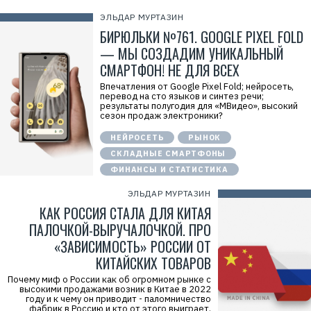
ЭЛЬДАР МУРТАЗИН
Р
БИРЮЛЬКИ №761. GOOGLE PIXEL FOLD
е
— МЫ СОЗДАДИМ УНИКАЛЬНЫЙ
к
л
СМАРТФОН! НЕ ДЛЯ ВСЕХ
а
м
Впечатления от Google Pixel Fold; нейросеть,
а
перевод на сто языков и синтез речи;
.
результаты полугодия для «МВидео», высокий
E
сезон продаж электроники?
r
i
d
НЕЙРОСЕТЬ
РЫНОК
=
СКЛАДНЫЕ СМАРТФОНЫ
2
V
ФИНАНСЫ И СТАТИСТИКА
f
n
ЭЛЬДАР МУРТАЗИН
x
y
КАК РОССИЯ СТАЛА ДЛЯ КИТАЯ
T
W
ПАЛОЧКОЙ-ВЫРУЧАЛОЧКОЙ. ПРО
c
«ЗАВИСИМОСТЬ» РОССИИ ОТ
f
M
КИТАЙСКИХ ТОВАРОВ
Р
е
Почему миф о России как об огромном рынке с
к
высокими продажами возник в Китае в 2022
л
году и к чему он приводит - паломничество
а
фабрик в Россию и кто от этого выиграет.