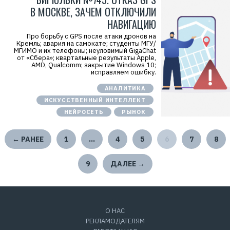
В МОСКВЕ, ЗАЧЕМ ОТКЛЮЧИЛИ
НАВИГАЦИЮ
Про борьбу с GPS после атаки дронов на
Кремль; авария на самокате; студенты МГУ/
МГИМО и их телефоны; неуловимый GigaChat
от «Сбера»; квартальные результаты Apple,
AMD, Qualcomm; закрытие Windows 10;
исправляем ошибку.
АНАЛИТИКА
ИСКУССТВЕННЫЙ ИНТЕЛЛЕКТ
НЕЙРОСЕТЬ
РЫНОК
← РАНЕЕ
1
…
4
5
6
7
8
9
ДАЛЕЕ →
О НАС
РЕКЛАМОДАТЕЛЯМ