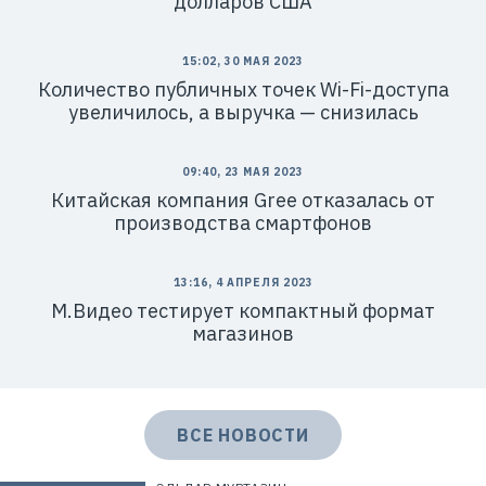
долларов США
Н
Н
:
7
7
15:02, 30 МАЯ 2023
1
Количество публичных точек Wi-Fi-доступа
4
1
увеличилось, а выручка — снизилась
8
6
8
0
09:40, 23 МАЯ 2023
4
Китайская компания Gree отказалась от
производства смартфонов
13:16, 4 АПРЕЛЯ 2023
М.Видео тестирует компактный формат
магазинов
ВСЕ НОВОСТИ