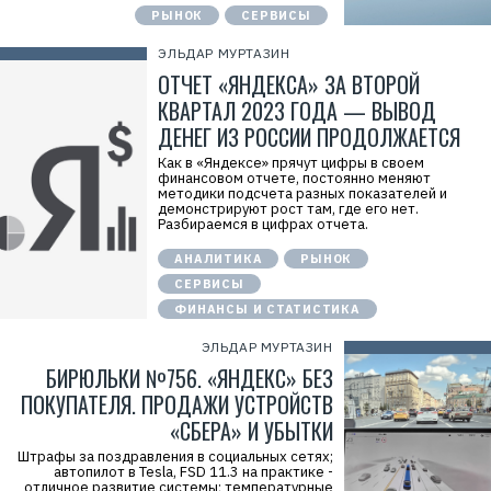
РЫНОК
СЕРВИСЫ
ЭЛЬДАР МУРТАЗИН
ОТЧЕТ «ЯНДЕКСА» ЗА ВТОРОЙ
КВАРТАЛ 2023 ГОДА — ВЫВОД
ДЕНЕГ ИЗ РОССИИ ПРОДОЛЖАЕТСЯ
Как в «Яндексе» прячут цифры в своем
финансовом отчете, постоянно меняют
методики подсчета разных показателей и
демонстрируют рост там, где его нет.
Разбираемся в цифрах отчета.
АНАЛИТИКА
РЫНОК
СЕРВИСЫ
ФИНАНСЫ И СТАТИСТИКА
ЭЛЬДАР МУРТАЗИН
БИРЮЛЬКИ №756. «ЯНДЕКС» БЕЗ
ПОКУПАТЕЛЯ. ПРОДАЖИ УСТРОЙСТВ
«СБЕРА» И УБЫТКИ
Штрафы за поздравления в социальных сетях;
автопилот в Tesla, FSD 11.3 на практике -
отличное развитие системы; температурные