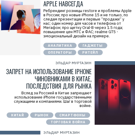
APPLE НАВСЕГДА
Ребрендинг розницы restore и проблемы Apple
в России; про новые iPhone 15 и не только, по
следам презентации и первые “продажи” у
нас; один номер для часов и телефона от
Мегафон; про щетку Oral-B через 1.5 года;
повышение цен МТС и ФАС; realme GT5 -
эмоциональный дизайн на примере.
АНАЛИТИКА
ГАДЖЕТЫ
ОПЕРАТОРЫ
РИТЕЙЛ
ЭЛЬДАР МУРТАЗИН
ЗАПРЕТ НА ИСПОЛЬЗОВАНИЕ IPHONE
ЧИНОВНИКАМИ В КИТАЕ,
ПОСЛЕДСТВИЯ ДЛЯ РЫНКА
Вслед за Россией в Китае запрещают
использование iPhone государственными
служащими и компаниями. Шаг в торговой
войне.
КИТАЙ
РЫНОК
СМАРТФОНЫ
ТОРГОВАЯ ВОЙНА
ЭЛЬДАР МУРТАЗИН