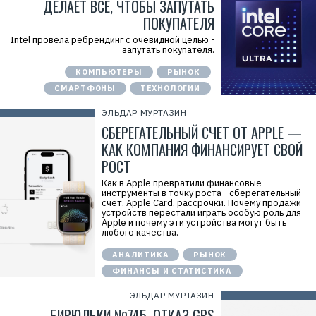
ДЕЛАЕТ ВСЁ, ЧТОБЫ ЗАПУТАТЬ
ПОКУПАТЕЛЯ
Intel провела ребрендинг с очевидной целью -
запутать покупателя.
КОМПЬЮТЕРЫ
РЫНОК
СМАРТФОНЫ
ТЕХНОЛОГИИ
ЭЛЬДАР МУРТАЗИН
СБЕРЕГАТЕЛЬНЫЙ СЧЕТ ОТ APPLE —
КАК КОМПАНИЯ ФИНАНСИРУЕТ СВОЙ
РОСТ
Как в Apple превратили финансовые
инструменты в точку роста - сберегательный
счет, Apple Card, рассрочки. Почему продажи
устройств перестали играть особую роль для
Apple и почему эти устройства могут быть
любого качества.
АНАЛИТИКА
РЫНОК
ФИНАНСЫ И СТАТИСТИКА
ЭЛЬДАР МУРТАЗИН
БИРЮЛЬКИ №745. ОТКАЗ GPS