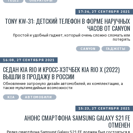
TELE2
ОПЕРАТОРЫ
17:36, 27 СЕНТЯБРЯ 2021
TONY KW-31: ДЕТСКИЙ ТЕЛЕФОН В ФОРМЕ НАРУЧНЫХ
ЧАСОВ ОТ СANYON
Простой и удобный гаджет, который очень сложно сломать или
потерять
СANYON
ГАДЖЕТЫ
16:08, 27 СЕНТЯБРЯ 2021
СЕДАН KIA RIO И КРОСС-ХЭТЧБЕК KIA RIO X (2022)
ВЫШЛИ В ПРОДАЖУ В РОССИИ
Обновление затронуло дизайн автомобилей, их комплектацию, а
также мультимедийные возможности
Р
KIA
АВТОМОБИЛИ
е
к
15:23, 27 СЕНТЯБРЯ 2021
л
а
АНОНС СМАРТФОНА SAMSUNG GALAXY S21 FE
м
а
ОТМЕНЕН
.
E
Релиз смартфона Samsung Galaxy S21 FE должен был состояться в