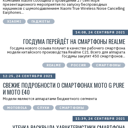
Компания Xiaomi сообщила о проведении 27 сентября
презентационного мероприятия по запуску беспроводных
наушников с шумоподавлением Xiaomi True Wireless Noise Cancelling
Earphones...
XIAOMI
ГАДЖЕТЫ
14:08, 24 СЕНТЯБРЯ 2021
ГОСДУМА ПЕРЕЙДЁТ НА СМАРТФОНЫ REALME
Госдума нового созыва получит в качестве рабочего смартфона
модели китайского производства Realme C21. Всего для аппарата
Госдумы закупят 450 смартфонов...
REALME
РОССИЯ
СМАРТФОНЫ
12:25, 24 СЕНТЯБРЯ 2021
СВЕЖИЕ ПОДРОБНОСТИ О СМАРТФОНАХ MOTO G PURE
И MOTO E40
Модели являются аппаратами бюджетного сегмента
MOTOROLA
СЛУХИ
СМАРТФОНЫ
11:39, 24 СЕНТЯБРЯ 2021
УТЕЧКА РАСКРЫЛА ХАРАКТЕРИСТИКИ СМАРТФОНА