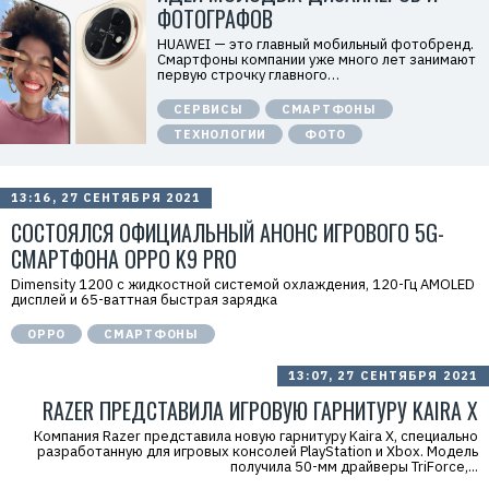
«
ФОТОГРАФОВ
Т
е
HUAWEI — это главный мобильный фотобренд.
х
Смартфоны компании уже много лет занимают
к
первую строчку главного…
о
м
СЕРВИСЫ
СМАРТФОНЫ
п
а
ТЕХНОЛОГИИ
ФОТО
н
и
я
Х
13:16, 27 СЕНТЯБРЯ 2021
у
а
СОСТОЯЛСЯ ОФИЦИАЛЬНЫЙ АНОНС ИГРОВОГО 5G-
в
э
СМАРТФОНА OPPO K9 PRO
й
»
Dimensity 1200 с жидкостной системой охлаждения, 120-Гц AMOLED
И
дисплей и 65-ваттная быстрая зарядка
Н
Н
OPPO
СМАРТФОНЫ
:
7
7
13:07, 27 СЕНТЯБРЯ 2021
1
4
RAZER ПРЕДСТАВИЛА ИГРОВУЮ ГАРНИТУРУ KAIRA X
1
8
Компания Razer представила новую гарнитуру Kaira X, специально
6
разработанную для игровых консолей PlayStation и Xbox. Модель
8
получила 50-мм драйверы TriForce,...
0