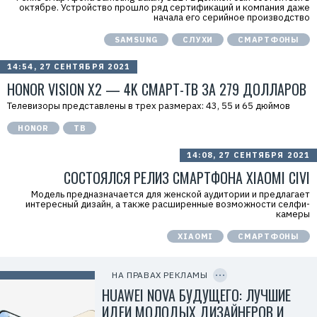
r
октябре. Устройство прошло ряд сертификаций и компания даже
i
начала его серийное производство
d
=
SAMSUNG
СЛУХИ
СМАРТФОНЫ
2
V
f
14:54, 27 СЕНТЯБРЯ 2021
n
x
HONOR VISION X2 — 4K СМАРТ-ТВ ЗА 279 ДОЛЛАРОВ
y
T
Телевизоры представлены в трех размерах: 43, 55 и 65 дюймов
W
c
HONOR
ТВ
f
M
Р
14:08, 27 СЕНТЯБРЯ 2021
е
к
СОСТОЯЛСЯ РЕЛИЗ СМАРТФОНА XIAOMI CIVI
л
а
Модель предназначается для женской аудитории и предлагает
м
интересный дизайн, а также расширенные возможности селфи-
о
камеры
д
а
XIAOMI
СМАРТФОНЫ
т
е
C
л
O
ь
P
НА ПРАВАХ РЕКЛАМЫ
:
Y
I
HUAWEI NOVA БУДУЩЕГО: ЛУЧШИЕ
О
D
О
ИДЕИ МОЛОДЫХ ДИЗАЙНЕРОВ И
О