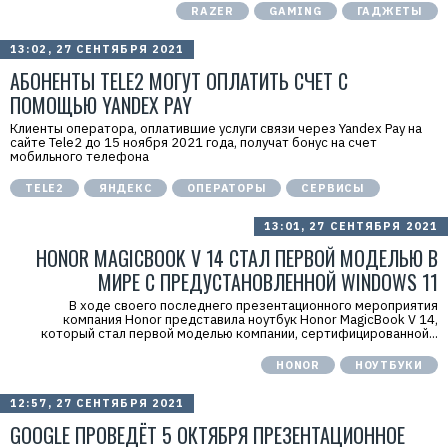
4
RAZER
GAMING
ГАДЖЕТЫ
13:02, 27 СЕНТЯБРЯ 2021
АБОНЕНТЫ TELE2 МОГУТ ОПЛАТИТЬ СЧЕТ С
ПОМОЩЬЮ YANDEX PAY
Клиенты оператора, оплатившие услуги связи через Yandex Pay на
сайте Tele2 до 15 ноября 2021 года, получат бонус на счет
мобильного телефона
TELE2
ЯНДЕКС
ОПЕРАТОРЫ
СЕРВИСЫ
13:01, 27 СЕНТЯБРЯ 2021
HONOR MAGICBOOK V 14 СТАЛ ПЕРВОЙ МОДЕЛЬЮ В
МИРЕ С ПРЕДУСТАНОВЛЕННОЙ WINDOWS 11
В ходе своего последнего презентационного мероприятия
компания Honor представила ноутбук Honor MagicBook V 14,
который стал первой моделью компании, сертифицированной...
HONOR
НОУТБУКИ
12:57, 27 СЕНТЯБРЯ 2021
GOOGLE ПРОВЕДЁТ 5 ОКТЯБРЯ ПРЕЗЕНТАЦИОННОЕ