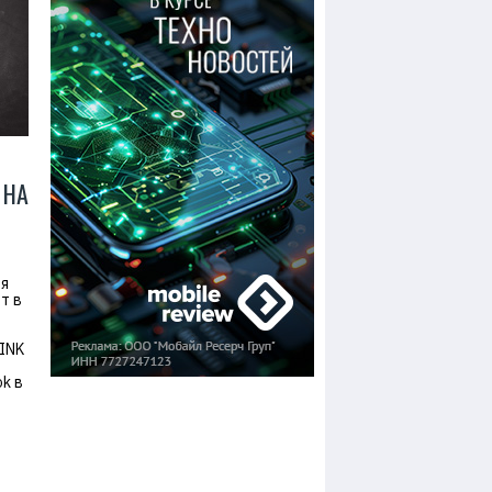
 НА
ля
т в
eINK
ok в