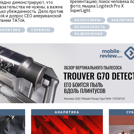
презентацию; поиск человека п
лядно демонстрируют, что
фото; мышка Logitech Pro X
азательства не нужны, а важна
SuperLight.
ько убежденность. Дело против
Tok и допрос CEO американской
пании TikTok.
АКСЕССУАРЫ
АНАЛИТИК
БЕЗОПАСНОСТЬ
НАЛИТИКА
СЕРВИСЫ
РАЗВЛЕЧЕНИЯ
И
АНАЛИТИКА
СУ