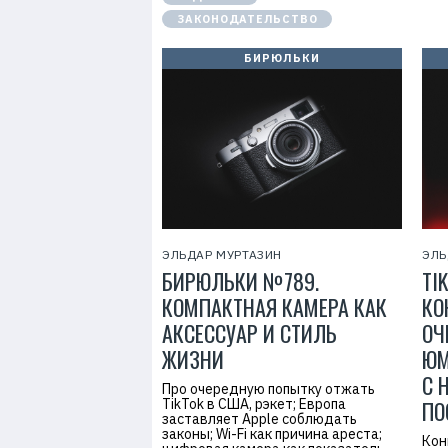
ЗАКОНОДАТЕЛЬСТВО
БИРЮЛЬКИ
ЭЛЬДАР МУРТАЗИН
ЭЛЬ
БИРЮЛЬКИ №789.
TI
КОМПАКТНАЯ КАМЕРА КАК
КО
АКСЕССУАР И СТИЛЬ
ОЧ
ЖИЗНИ
ЮМ
С 
Про очередную попытку отжать
TikTok в США, рэкет; Европа
ПО
заставляет Apple соблюдать
законы; Wi-Fi как причина ареста;
Кон