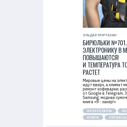
ЭЛЬДАР МУРТАЗИН
БИРЮЛЬКИ №701.
ЭЛЕКТРОНИКУ В 
ПОВЫШАЮТСЯ!
И ТЕМПЕРАТУРА Т
РАСТЕТ
Мировые цены на элек
идут вверх, а климат м
ремонт кофеварки; ра
от Google в Telegram; 3
Samsung; модная сумочк
книга «Я - хакер!»
АКСЕССУАРЫ
АН
КНИГИ
СЕРВИСЫ