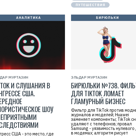
ПУТЕШЕСТВИЯ
АНАЛИТИКА
БИРЮЛЬКИ
ДАР МУРТАЗИН
ЭЛЬДАР МУРТАЗИН
KTOK И СЛУШАНИЯ В
БИРЮЛЬКИ №738. ФИЛЬ
НГРЕССЕ США.
ДЛЯ TIKTOK ЛОМАЕТ
ЕРЕДНОЕ
ГЛАМУРНЫЙ БИЗНЕС
ОРИСТИЧЕСКОЕ ШОУ
Фильтр для TikTok против мод
НЕПРИЯТНЫМИ
журналов и моделей; Huawei
заменяет компоненты; TikTok с
СЛЕДСТВИЯМИ
удаляют с телефонов; провал
Samsung - уязвимость нулевого
в модемах; алгоритм рисует
гресс США - это место, где