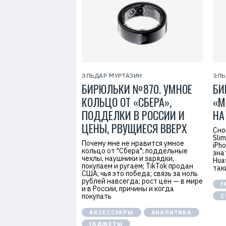
7
ЭЛЬДАР МУРТАЗИН
ЭЛЬ
БИРЮЛЬКИ №870. УМНОЕ
БИ
КОЛЬЦО ОТ «СБЕРА»,
«М
ПОДДЕЛКИ В РОССИИ И
НА
ЦЕНЫ, РВУЩИЕСЯ ВВЕРХ
Сно
Sli
Почему мне не нравится умное
iPh
кольцо от "Сбера"; поддельные
зна
чехлы, наушники и зарядки,
Hua
покупаем и ругаем; TikTok продан
так
США, чья это победа; связь за ноль
рублей навсегда; рост цен — в мире
Г
и в России, причины и когда
покупать
С
АКСЕССУАРЫ
АНАЛИТИКА
ГАДЖЕТЫ