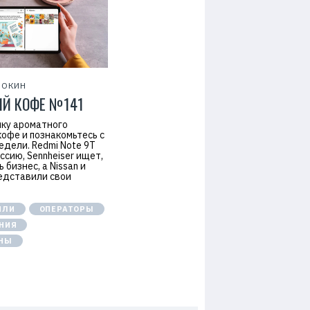
ФОКИН
ИЙ КОФЕ №141
ку ароматного
кофе и познакомьтесь с
едели. Redmi Note 9T
ссию, Sennheiser ищет,
 бизнес, а Nissan и
редставили свои
ИЛИ
ОПЕРАТОРЫ
НИЯ
НЫ