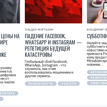
ЭЛЬДАР МУРТАЗИН
ВЛАДИМИР 
 ЦЕНЫ НА
ПАДЕНИЕ FACEBOOK,
СУББОТН
МИРЕ
WHATSAPP И INSTAGRAM —
Налейте чаш
РЕПЕТИЦИЯ БУДУЩЕЙ
субботнего 
новостями н
ОЖЕ
КАТАСТРОФЫ
приехал в Ро
кому продать
Mitsubishi п
Глобальный сбой Facebook,
новинки…
WhatsApp, Instagram - что
тронику
случилось, как этим
еняется;
воспользовались мошенники и
АВТОМОБ
сшифровка
другие сервисы.
РАЗВЛЕЧЕ
 нм от
а realme;
СМАРТФО
БЕЗОПАСНОСТЬ
СОЦСЕТИ
АЛИТИКА