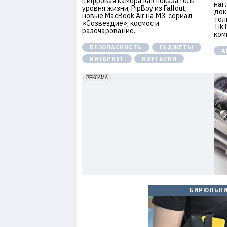
цифровая камера как показатель
наг
уровня жизни; PipBoy из Fallout;
док
новые MacBook Air на M3; сериал
тол
«Созвездие», космос и
Tik
разочарование.
ком
БЕЗОПАСНОСТЬ
ГАДЖЕТЫ
А
ИНТЕРНЕТ
НОУТБУКИ
erid: 2VfnxxmNzs5
РЕКЛАМА
БИРЮЛЬК