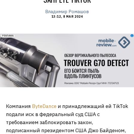
Владимир Ромашов
13:12, 8 МАЯ 2024
erid: 2VfnxxmNzs5
РЕКЛАМА
Компания
ByteDance
и принадлежащий ей TikTok
подали иск в федеральный суд США с
требованием заблокировать закон,
подписанный президентом США Джо Байденом,