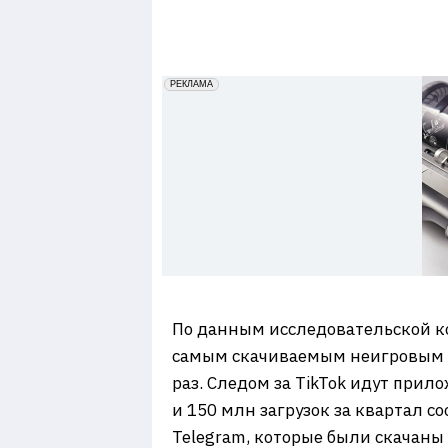
7
erid: 2VfnxxmNzs5
РЕКЛАМА
По данным исследовательской 
самым скачиваемым неигровым м
раз. Следом за TikTok идут прил
и 150 млн загрузок за квартал с
Telegram, которые были скачаны 