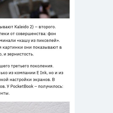
ывают Kaleido 2) – второго.
леки от совершенства: фон
минали «кашу из пикселей».
сти картинки они показывают в
, и зернистость.
йшего третьего поколения.
ко из компании E Ink, но и из
нкой настройки экранов. В
ов. У PocketBook – получилось:
енты.