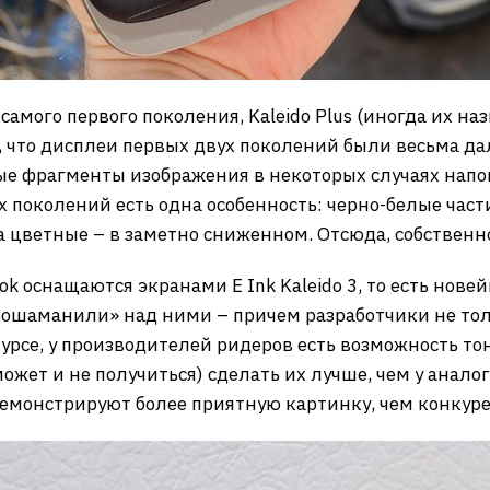
самого первого поколения, Kaleido Plus (иногда их наз
ь, что дисплеи первых двух поколений были весьма да
ые фрагменты изображения в некоторых случаях напо
всех поколений есть одна особенность: черно-белые ча
 цветные – в заметно сниженном. Отсюда, собственно
k оснащаются экранами E Ink Kaleido 3, то есть нове
пошаманили» над ними – причем разработчики не толь
 курсе, у производителей ридеров есть возможность то
ожет и не получиться) сделать их лучше, чем у аналог
, демонстрируют более приятную картинку, чем конкур