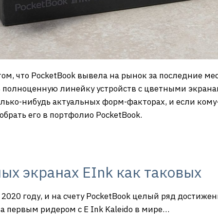
 том, что PocketBook вывела на рынок за последние ме
олноценную линейку устройств с цветными экранами E
олько-нибудь актуальных форм-факторах, и если кому
брать его в портфолио PocketBook.
ых экранах EInk как таковых
в 2020 году, и на счету PocketBook целый ряд достиже
ла первым ридером с E Ink Kaleido в мире…