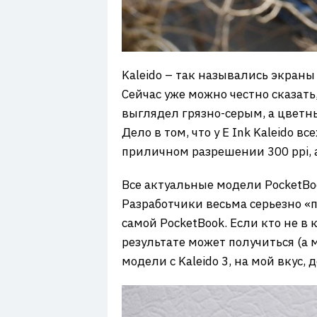
Kaleido – так назывались экраны 
Сейчас уже можно честно сказат
выглядел грязно-серым, а цветн
Дело в том, что у E Ink Kaleido 
приличном разрешении 300 ppi, а
Все актуальные модели PocketBoo
Разработчики весьма серьезно «
самой PocketBook. Если кто не в
результате может получиться (а м
модели с Kaleido 3, на мой вкус