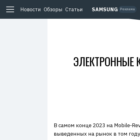
о
O
д
P
Новости
Обзоры
Статьи
SAMSUNG
а
Реклама
Y
т
I
е
D
л
ь
:
О
О
О
«
Н
ЭЛЕКТРОННЫЕ К
о
с
и
м
о
»
И
Н
Н
:
7
7
0
1
3
4
В самом конце 2023 на Mobile-Re
9
0
выведенных на рынок в том году
5