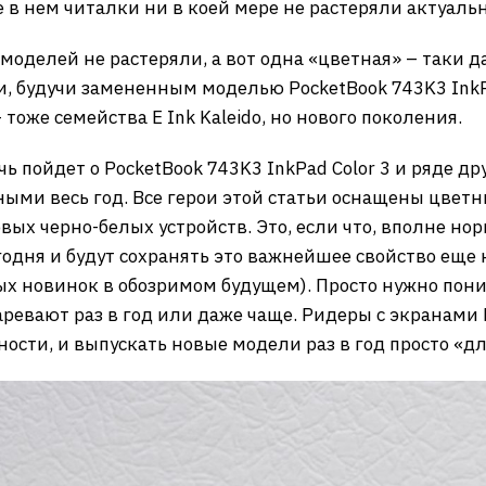
в нем читалки ни в коей мере не растеряли актуальн
моделей не растеряли, а вот одна «цветная» – таки да:
и, будучи замененным моделью PocketBook 743K3 InkPa
оже семейства E Ink Kaleido, но нового поколения.
чь пойдет о PocketBook 743K3 InkPad Color 3 и ряде д
ными весь год. Все герои этой статьи оснащены цвет
ых черно-белых устройств. Это, если что, вполне норм
одня и будут сохранять это важнейшее свойство еще н
х новинок в обозримом будущем). Просто нужно пони
аревают раз в год или даже чаще. Ридеры с экранами 
сти, и выпускать новые модели раз в год просто «дл