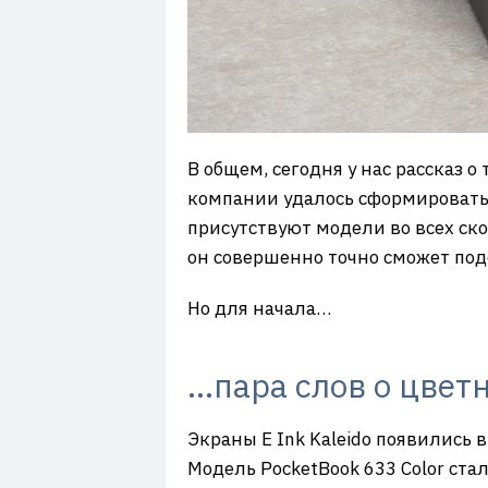
В общем, сегодня у нас рассказ о
компании удалось сформировать п
присутствуют модели во всех ск
он совершенно точно сможет подо
Но для начала…
…пара слов о цветн
Экраны E Ink Kaleido появились 
Модель PocketBook 633 Color ста