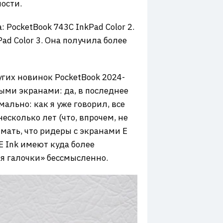
ости.
 PocketBook 743C InkPad Color 2.
d Color 3. Она получила более
ругих новинок PocketBook 2024-
ными экранами: да, в последнее
ально: как я уже говорил, все
есколько лет (что, впрочем, не
мать, что ридеры с экранами E
E Ink имеют куда более
я галочки» бессмысленно.