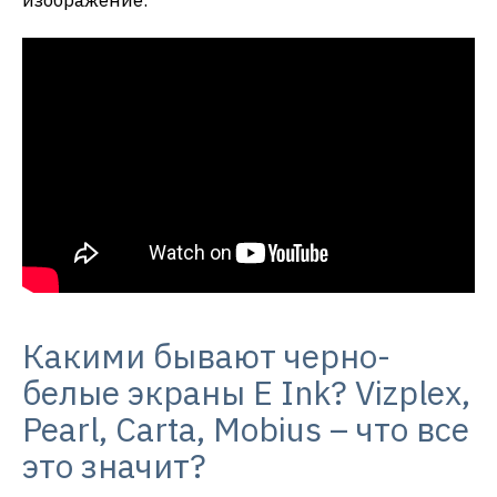
изображение.
Какими бывают черно-
белые экраны E Ink? Vizplex,
Pearl, Carta, Mobius – что все
это значит?