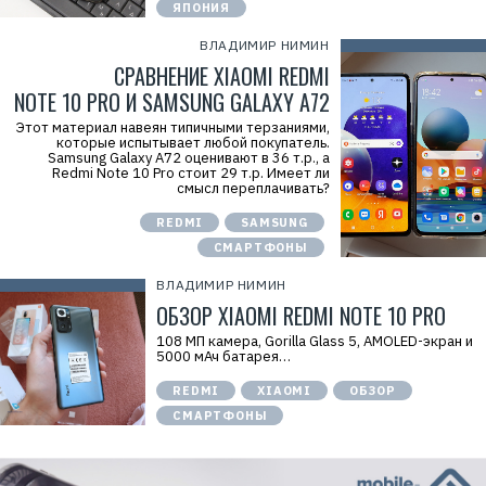
ЯПОНИЯ
ВЛАДИМИР НИМИН
СРАВНЕНИЕ XIAOMI REDMI
NOTE 10 PRO И SAMSUNG GALAXY A72
Этот материал навеян типичными терзаниями,
которые испытывает любой покупатель.
Samsung Galaxy A72 оценивают в 36 т.р., а
Redmi Note 10 Pro стоит 29 т.р. Имеет ли
смысл переплачивать?
REDMI
SAMSUNG
СМАРТФОНЫ
ВЛАДИМИР НИМИН
ОБЗОР XIAOMI REDMI NOTE 10 PRO
108 МП камера, Gorilla Glass 5, AMOLED-экран и
5000 мАч батарея…
REDMI
XIAOMI
ОБЗОР
СМАРТФОНЫ