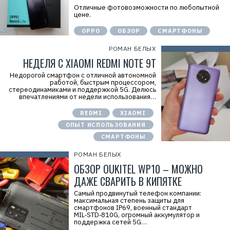
Отличные фотовозможности по любопытной
цене.
OPPO
ОБЗОР
СМАРТФОНЫ
РОМАН БЕЛЫХ
НЕДЕЛЯ С XIAOMI REDMI NOTE 9T
Недорогой смартфон с отличной автономной
работой, быстрым процессором,
стереодинамиками и поддержкой 5G. Делюсь
впечатлениями от недели использования…
REDMI
XIAOMI
ОПЫТ ИСПОЛЬЗОВАНИЯ
СМАРТФОНЫ
РОМАН БЕЛЫХ
ОБЗОР OUKITEL WP10 – МОЖНО
ДАЖЕ СВАРИТЬ В КИПЯТКЕ
Самый продвинутый телефон компании:
максимальная степень защиты для
смартфонов IP69, военный стандарт
MIL‑STD‑810G, огромный аккумулятор и
поддержка сетей 5G…