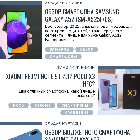
Х
ЭЛЬДАР МУРТАЗИН
у
ОБЗОР СМАРТФОНА SAMSUNG
а
в
GALAXY A52 (SM‑A525F/DS)
э
й
Бестселлер 2021 года, ключевая модель для
»
всех производителей, эталон среднего
И
сегмента – лучше или хуже Galaxy A51?
Н
Разбираемся…
Н
:
7
SAMSUNG
ОБЗОР
7
СМАРТФОНЫ
1
4
1
ВЛАДИМИР НИМИН
8
XIAOMI REDMI NOTE 9T ИЛИ POCO X3
6
8
NFC?
0
4
Два отличных смартфона, какой лучше
выбрать?
POCO
XIAOMI
СМАРТФОНЫ
СРАВНЕНИЕ
ЭЛЬДАР МУРТАЗИН
ОБЗОР БЮДЖЕТНОГО СМАРТФОНА
SAMSUNG GALAXY A02