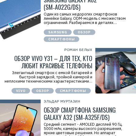
(SM‑A022G/DS)
Один из самых недорогих смартфонов
линейки Galaxy, ODM-модель с множеством
ограничений. Разбираемся в деталях…
SAMSUNG
ОБЗОР
СМАРТФОНЫ
РОМАН БЕЛЫХ
ОБЗОР VIVO Y31 – ДЛЯ ТЕХ, КТО
ЛЮБИТ КРАСИВЫЕ ТЕЛЕФОНЫ
Элегантный смартфон с емкой батареей и
быстрой зарядкой, тройной камерой и
неплохими техническими характеристиками…
VIVO
ОБЗОР
СМАРТФОНЫ
ЭЛЬДАР МУРТАЗИН
ОБЗОР СМАРТФОНА SAMSUNG
GALAXY A32 (SM‑A325F/DS)
Средний сегмент - AMOLED дисплей 90 Гц,
5000 мАч, камеры высокого разрешения,
яркие цветовые решения. Но аппарат