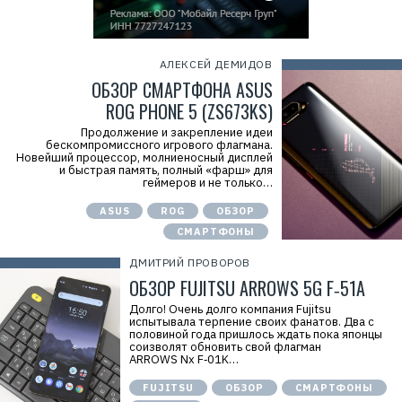
АЛЕКСЕЙ ДЕМИДОВ
ОБЗОР СМАРТФОНА ASUS
ROG PHONE 5 (ZS673KS)
Продолжение и закрепление идеи
бескомпромиссного игрового флагмана.
Новейший процессор, молниеносный дисплей
и быстрая память, полный «фарш» для
геймеров и не только…
ASUS
ROG
ОБЗОР
СМАРТФОНЫ
ДМИТРИЙ ПРОВОРОВ
ОБЗОР FUJITSU ARROWS 5G F‑51A
Долго! Очень долго компания Fujitsu
испытывала терпение своих фанатов. Два с
половиной года пришлось ждать пока японцы
соизволят обновить свой флагман
ARROWS Nx F‑01K…
FUJITSU
ОБЗОР
СМАРТФОНЫ