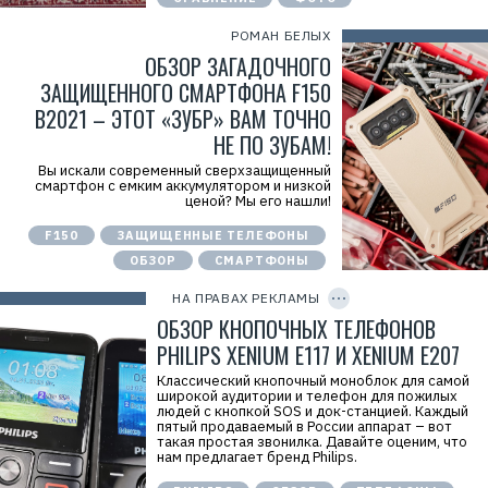
РОМАН БЕЛЫХ
ОБЗОР ЗАГАДОЧНОГО
ЗАЩИЩЕННОГО СМАРТФОНА F150
B2021 – ЭТОТ «ЗУБР» ВАМ ТОЧНО
НЕ ПО ЗУБАМ!
Вы искали современный сверхзащищенный
смартфон с емким аккумулятором и низкой
ценой? Мы его нашли!
Р
е
F150
ЗАЩИЩЕННЫЕ ТЕЛЕФОНЫ
к
л
ОБЗОР
СМАРТФОНЫ
C
а
O
м
P
НА ПРАВАХ РЕКЛАМЫ
а
Y
.
I
ОБЗОР КНОПОЧНЫХ ТЕЛЕФОНОВ
E
D
r
PHILIPS XENIUM E117 И XENIUM E207
i
d
Классический кнопочный моноблок для самой
=
широкой аудитории и телефон для пожилых
людей с кнопкой SOS и док-станцией. Каждый
пятый продаваемый в России аппарат – вот
такая простая звонилка. Давайте оценим, что
нам предлагает бренд Philips.