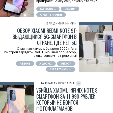
проиграет Galaxy A52, почему это так?
SAMSUNG
ОБЗОР
СМАРТФОНЫ
ВЛАДИМИР НИМИН
ОБЗОР XIAOMI REDMI NOTE 9T:
ВЫДАЮЩИЙСЯ 5G-СМАРТФОН В
СТРАНЕ, ГДЕ НЕТ 5G
Отличная камера, батарея 5000 мАч с
быстрой зарядкой, VoLTE, мощный процессор,
а ещё совсем нет рекламы!
Р
REDMI
XIAOMI
ОБЗОР
е
к
СМАРТФОНЫ
л
C
а
O
м
P
НА ПРАВАХ РЕКЛАМЫ
а
Y
.
I
УБИЙЦА XIAOMI. INFINIX NOTE 8 –
E
D
r
CМАРТФОН ЗА 11 990 РУБЛЕЙ,
i
КОТОРЫЙ НЕ БОИТСЯ
d
=
ФОТОФЛАГМАНОВ