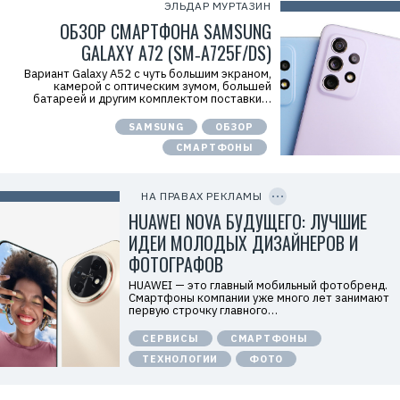
c
ЭЛЬДАР МУРТАЗИН
f
ОБЗОР СМАРТФОНА SAMSUNG
M
Р
GALAXY A72 (SM‑A725F/DS)
е
к
Вариант Galaxy A52 с чуть большим экраном,
л
камерой с оптическим зумом, большей
а
батареей и другим комплектом поставки…
м
о
SAMSUNG
ОБЗОР
д
а
СМАРТФОНЫ
т
е
C
л
O
ь
P
НА ПРАВАХ РЕКЛАМЫ
:
Y
I
HUAWEI NOVA БУДУЩЕГО: ЛУЧШИЕ
О
D
О
ИДЕИ МОЛОДЫХ ДИЗАЙНЕРОВ И
О
«
ФОТОГРАФОВ
Т
е
HUAWEI — это главный мобильный фотобренд.
х
Смартфоны компании уже много лет занимают
к
первую строчку главного…
о
м
СЕРВИСЫ
СМАРТФОНЫ
п
а
ТЕХНОЛОГИИ
ФОТО
н
и
я