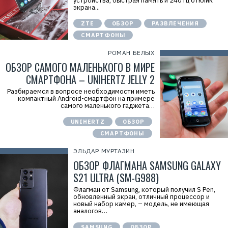
устройства, быстрая память и 240 Гц отклик
экрана...
ZTE
ОБЗОР
РАЗВЛЕЧЕНИЯ
СМАРТФОНЫ
РОМАН БЕЛЫХ
ОБЗОР САМОГО МАЛЕНЬКОГО В МИРЕ
СМАРТФОНА – UNIHERTZ JELLY 2
Разбираемся в вопросе необходимости иметь
компактный Android-смартфон на примере
самого маленького гаджета…
UNIHERTZ
ОБЗОР
СМАРТФОНЫ
ЭЛЬДАР МУРТАЗИН
ОБЗОР ФЛАГМАНА SAMSUNG GALAXY
S21 ULTRA (SM-G988)
Флагман от Samsung, который получил S Pen,
обновленный экран, отличный процессор и
новый набор камер, – модель, не имеющая
аналогов…
SAMSUNG
ОБЗОР