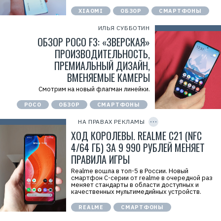
XIAOMI
ОБЗОР
СМАРТФОНЫ
ИЛЬЯ СУББОТИН
ОБЗОР POCO F3: «ЗВЕРСКАЯ»
ПРОИЗВОДИТЕЛЬНОСТЬ,
ПРЕМИАЛЬНЫЙ ДИЗАЙН,
ВМЕНЯЕМЫЕ КАМЕРЫ
Р
Р
е
е
Смотрим на новый флагман линейки.
к
к
л
л
POCO
ОБЗОР
СМАРТФОНЫ
а
C
а
м
O
м
а
P
НА ПРАВАХ РЕКЛАМЫ
а
Y
.
.
I
ХОД КОРОЛЕВЫ. REALME C21 (NFC
E
E
D
r
r
4/64 ГБ) ЗА 9 990 РУБЛЕЙ МЕНЯЕТ
i
i
d
ПРАВИЛА ИГРЫ
d
=
=
2
Realme вошла в топ-5 в России. Новый
V
смартфон С-серии от realme в очередной раз
f
меняет стандарты в области доступных и
n
качественных мультимедийных устройств.
x
y
REALME
СМАРТФОНЫ
T
W