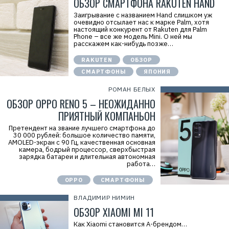
ОБЗОР СМАРТФОНА RAKUTEN HAND
Заигрывание с названием Hand слишком уж
очевидно отсылает нас к марке Palm, хотя
настоящий конкурент от Rakuten для Palm
Phone – все же модель Mini. О ней мы
расскажем как-нибудь позже…
RAKUTEN
ОБЗОР
СМАРТФОНЫ
ЯПОНИЯ
РОМАН БЕЛЫХ
ОБЗОР OPPO RENO 5 – НЕОЖИДАННО
ПРИЯТНЫЙ КОМПАНЬОН
Претендент на звание лучшего смартфона до
30 000 рублей: большое количество памяти,
AMOLED-экран с 90 Гц, качественная основная
камера, бодрый процессор, сверхбыстрая
зарядка батареи и длительная автономная
работа…
OPPO
СМАРТФОНЫ
ВЛАДИМИР НИМИН
ОБЗОР XIAOMI MI 11
Как Xiaomi становится A-брендом…