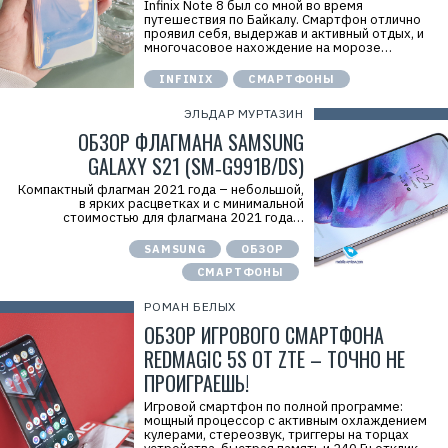
Infinix Note 8 был со мной во время
путешествия по Байкалу. Смартфон отлично
проявил себя, выдержав и активный отдых, и
многочасовое нахождение на морозе…
INFINIX
СМАРТФОНЫ
ЭЛЬДАР МУРТАЗИН
ОБЗОР ФЛАГМАНА SAMSUNG
GALAXY S21 (SM‑G991B/DS)
Компактный флагман 2021 года – небольшой,
в ярких расцветках и с минимальной
стоимостью для флагмана 2021 года…
SAMSUNG
ОБЗОР
СМАРТФОНЫ
РОМАН БЕЛЫХ
ОБЗОР ИГРОВОГО СМАРТФОНА
REDMAGIC 5S ОТ ZTE – ТОЧНО НЕ
ПРОИГРАЕШЬ!
Игровой смартфон по полной программе:
мощный процессор с активным охлаждением
кулерами, стереозвук, триггеры на торцах