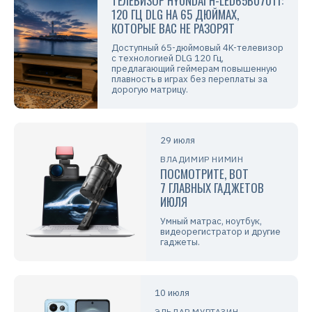
ТЕЛЕВИЗОР HYUNDAI H-LED65BU7011:
120 ГЦ DLG НА 65 ДЮЙМАХ,
КОТОРЫЕ ВАС НЕ РАЗОРЯТ
Доступный 65-дюймовый 4K-телевизор
с технологией DLG 120 Гц,
предлагающий геймерам повышенную
плавность в играх без переплаты за
дорогую матрицу.
29 июля
ВЛАДИМИР НИМИН
ПОСМОТРИТЕ, ВОТ
7 ГЛАВНЫХ ГАДЖЕТОВ
ИЮЛЯ
Умный матрас, ноутбук,
видеорегистратор и другие
гаджеты.
10 июля
ЭЛЬДАР МУРТАЗИН