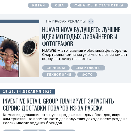
а
КИТАЙ
США
ФИНАНСЫ И СТАТИСТИКА
т
е
C
л
O
ь
P
НА ПРАВАХ РЕКЛАМЫ
:
Y
I
HUAWEI NOVA БУДУЩЕГО: ЛУЧШИЕ
О
D
О
ИДЕИ МОЛОДЫХ ДИЗАЙНЕРОВ И
О
«
ФОТОГРАФОВ
Т
е
HUAWEI — это главный мобильный фотобренд.
х
Смартфоны компании уже много лет занимают
к
первую строчку главного…
о
м
СЕРВИСЫ
СМАРТФОНЫ
п
а
ТЕХНОЛОГИИ
ФОТО
н
и
я
Х
15:25, 14 ДЕКАБРЯ 2022
у
а
INVENTIVE RETAIL GROUP ПЛАНИРУЕТ ЗАПУСТИТЬ
в
э
СЕРВИС ДОСТАВКИ ТОВАРОВ ИЗ-ЗА РУБЕЖА
й
»
Компании, делавшие ставку на продажи западных брендов, ищут
И
альтернативные возможности для получения дохода после ухода из
Н
России многих ведущих брендов....
Н
: