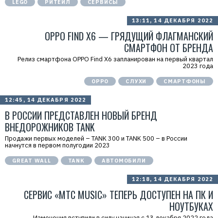
LEGO
РИТЕЙЛ
СЕРВИСЫ
7
7
1
13:11, 14 ДЕКАБРЯ 2022
4
1
OPPO FIND X6 — ГРЯДУЩИЙ ФЛАГМАНСКИЙ
8
СМАРТФОН ОТ БРЕНДА
6
8
Релиз смартфона OPPO Find X6 запланирован на первый квартал
0
2023 года
4
OPPO
СЛУХИ
СМАРТФОНЫ
12:45, 14 ДЕКАБРЯ 2022
В РОССИИ ПРЕДСТАВЛЕН НОВЫЙ БРЕНД
ВНЕДОРОЖНИКОВ TANK
Продажи первых моделей – TANK 300 и TANK 500 – в России
начнутся в первом полугодии 2023
GREAT WALL
TANK
АВТОМОБИЛИ
12:18, 14 ДЕКАБРЯ 2022
СЕРВИС «МТС MUSIC» ТЕПЕРЬ ДОСТУПЕН НА ПК И
НОУТБУКАХ
Изменения вступили в силу начиная с 13 декабря 2022 года