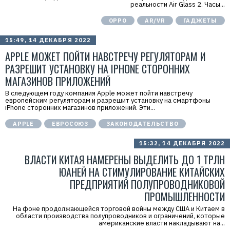
реальности Air Glass 2. Часы...
Р
е
к
OPPO
AR/VR
ГАДЖЕТЫ
л
а
15:49, 14 ДЕКАБРЯ 2022
м
а
APPLE МОЖЕТ ПОЙТИ НАВСТРЕЧУ РЕГУЛЯТОРАМ И
.
E
РАЗРЕШИТ УСТАНОВКУ НА IPHONE СТОРОННИХ
r
i
МАГАЗИНОВ ПРИЛОЖЕНИЙ
d
=
В следующем году компания Apple может пойти навстречу
2
европейским регуляторам и разрешит установку на смартфоны
V
iPhone сторонних магазинов приложений. Эти...
f
n
APPLE
ЕВРОСОЮЗ
ЗАКОНОДАТЕЛЬСТВО
x
y
T
15:32, 14 ДЕКАБРЯ 2022
W
ВЛАСТИ КИТАЯ НАМЕРЕНЫ ВЫДЕЛИТЬ ДО 1 ТРЛН
c
f
ЮАНЕЙ НА СТИМУЛИРОВАНИЕ КИТАЙСКИХ
M
Р
ПРЕДПРИЯТИЙ ПОЛУПРОВОДНИКОВОЙ
е
к
ПРОМЫШЛЕННОСТИ
л
а
На фоне продолжающейся торговой войны между США и Китаем в
м
области производства полупроводников и ограничений, которые
о
американские власти накладывают на...
д