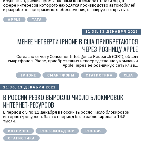
Крупный индийский промышленный конгломерат Tata Group, в
сфере интересов которого находятся производство автомобилей
и разработка программного обеспечения, планирует открыть в...
APPLE
TATA
11:38, 13 ДЕКАБРЯ 2022
МЕНЕЕ ЧЕТВЕРТИ IPHONE В США ПРИОБРЕТАЮТСЯ
ЧЕРЕЗ РОЗНИЦУ APPLE
Согласно отчету Consumer Intelligence Research (CIRT), объём
смартфонов iPhone, приобретенных непосредственно у компании
Apple через её розничную сеть или в...
IPHONE
СМАРТФОНЫ
СТАТИСТИКА
США
11:36, 13 ДЕКАБРЯ 2022
В РОССИИ РЕЗКО ВЫРОСЛО ЧИСЛО БЛОКИРОВОК
ИНТЕРНЕТ-РЕСУРСОВ
В период с 5 по 11 декабря в России выросло число блокировок
интернет-ресурсов. За этот период было заблокировано 14.8
тысяч...
ИНТЕРНЕТ
РОСКОМНАДЗОР
РОССИЯ
СТАТИСТИКА