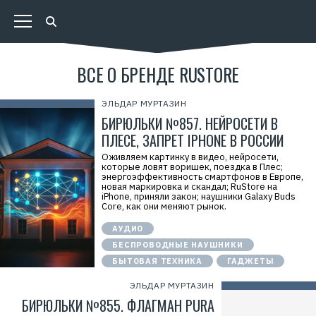
ВСЕ О БРЕНДЕ RUSTORE
ЭЛЬДАР МУРТАЗИН
БИРЮЛЬКИ №857. НЕЙРОСЕТИ В
ПЛЕСЕ, ЗАПРЕТ IPHONE В РОССИИ
Оживляем картинку в видео, нейросети,
которые ловят воришек, поездка в Плес;
энергоэффективность смартфонов в Европе,
новая маркировка и скандал; RuStore на
iPhone, приняли закон; наушники Galaxy Buds
Core, как они меняют рынок.
АУДИО
БЕСПРОВОДНЫЕ НАУШНИКИ
БЫТОВАЯ ТЕХНИКА
ГАДЖЕТЫ
ЭЛЬДАР МУРТАЗИН
БИРЮЛЬКИ №855. ФЛАГМАН PURA