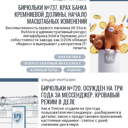
БИРЮЛЬКИ №737. КРАХ БАНКА
КРЕМНИЕВОЙ ДОЛИНЫ, НАЧАЛО
МАСШТАБНЫХ ИЗМЕНЕНИЙ
Бессмысленность первого магазина VK Store;
RuStore и административный ресурс;
мегафабрика Intel в Германии, рост
себестоимости завода; как OZON обманул
«Яндекс» и выигрывает у алгоритмов IT-
гиганта.
АНАЛИТИКА
ИСКУССТВЕННЫЙ ИНТЕЛЛЕКТ
КОМПЬЮТЕРЫ
РЫНОК
ЭЛЬДАР МУРТАЗИН
БИРЮЛЬКИ №720. ОСУЖДЕН НА ТРИ
ГОДА ЗА МЕССЕНДЖЕР. КРОВАВЫЙ
РЕЖИМ В ДЕЛЕ
Как в Томске осудили на три года
пользователя мессенджера - разбираемся в
деталях; закон о предустановке приложений;
кастомные наушники - слепок с ушей;
снижение цен в мире.