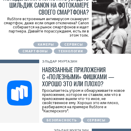
ШИЛЬДИК CANON НА ФОТОКАМЕРЕ
СВОЕГО СМАРТФОНА?
RuStore встроенным антивирусом сканирует
смартфон, даже если опция отключена? Canon
собирается на рынок смартфонов и ищет
партнера. Давайте порассуждаем, есть ли в
этом толк.
КАМЕРЫ
СЕРВИСЫ
СМАРТФОНЫ
ТЕХНОЛОГИИ
ЭЛЬДАР МУРТАЗИН
НАВЯЗАННЫЕ ПРИЛОЖЕНИЯ
С «ПОЛЕЗНЫМИ» ФИШКАМИ —
ХОРОШО ЭТО ИЛИ ПЛОХО?
Просыпаетесь утром и обнаруживаете новое
приложение, которое не ставили, или что в
приложение вшили что-то иное, не
свойственное ему. Хорошо это или плохо,
разбираемся на примере RuStore и
"Касперского".
БЕЗОПАСНОСТЬ
СЕРВИСЫ
ЭЛЬДАР МУРТАЗИН