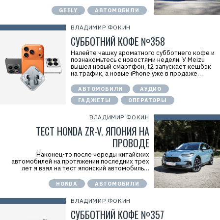
GEELY
АВТОМОБИЛИ
ВЛАДИМИР ФОКИН
СУББОТНИЙ КОФЕ №358
Налейте чашку ароматного субботнего кофе и
познакомьтесь с новостями недели. У Meizu
вышел новый смартфон, t2 запускает кешбэк
на трафик, а новые iPhone уже в продаже…
АВТОМОБИЛИ
АУДИО
ГАДЖЕТЫ
ОПЕРАТОРЫ
ВЛАДИМИР ФОКИН
ТЕСТ HONDA ZR-V. ЯПОНИЯ НА
ПРОВОДЕ
Наконец-то после череды китайских
Р
автомобилей на протяжении последних трех
е
лет я взял на тест японский автомобиль…
к
л
HONDA
АВТОМОБИЛИ
а
м
а
ВЛАДИМИР ФОКИН
.
СУББОТНИЙ КОФЕ №357
E
r