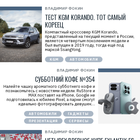
ВЛАДИМИР ФОКИН
ТЕСТ KGM KORANDO. ТОТ САМЫЙ
КОРЕЕЦ
Компактный кроссовер KGM Korando,
представленный на текущий момент в России,
является четвертым поколением модели и
был выпущен в 2019 году, тогда ещё под
маркой SsangYong.
KGM
АВТОМОБИЛИ
ВЛАДИМИР ФОКИН
СУББОТНИЙ КОФЕ №354
Налейте чашку ароматного субботнего кофе и
познакомьтесь с новостями недели. RuStore и
МАХ поставят на iPhone, Google не
подготовилась к юбилею Pixel, а парни смогут
идеально фотографировать девушек…
АВТОМОБИЛИ
ГАДЖЕТЫ
ПРЕЗЕНТАЦИЯ
СЕРВИСЫ
ВЛАДИМИР ФОКИН