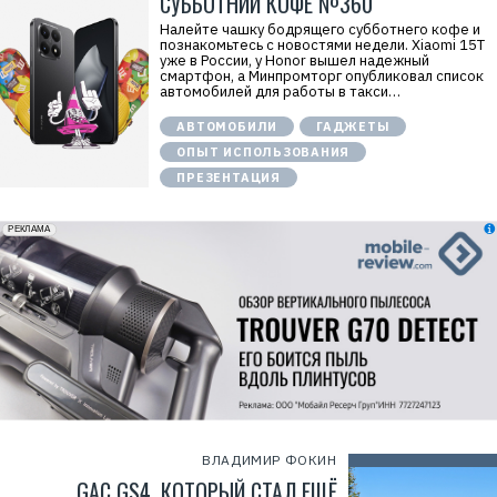
СУББОТНИЙ КОФЕ №360
Налейте чашку бодрящего субботнего кофе и
познакомьтесь с новостями недели. Xiaomi 15T
уже в России, у Honor вышел надежный
смартфон, а Минпромторг опубликовал список
автомобилей для работы в такси…
АВТОМОБИЛИ
ГАДЖЕТЫ
ОПЫТ ИСПОЛЬЗОВАНИЯ
ПРЕЗЕНТАЦИЯ
erid: 2VfnxxmNzs5
РЕКЛАМА
ВЛАДИМИР ФОКИН
GAC GS4, КОТОРЫЙ СТАЛ ЕЩЁ