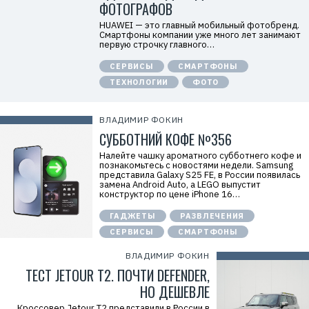
ФОТОГРАФОВ
Т
е
HUAWEI — это главный мобильный фотобренд.
х
Смартфоны компании уже много лет занимают
к
первую строчку главного…
о
м
СЕРВИСЫ
СМАРТФОНЫ
п
а
ТЕХНОЛОГИИ
ФОТО
н
и
я
Х
ВЛАДИМИР ФОКИН
у
СУББОТНИЙ КОФЕ №356
а
в
э
Налейте чашку ароматного субботнего кофе и
й
познакомьтесь с новостями недели. Samsung
»
представила Galaxy S25 FE, в России появилась
И
замена Android Auto, а LEGO выпустит
Н
конструктор по цене iPhone 16…
Н
:
ГАДЖЕТЫ
РАЗВЛЕЧЕНИЯ
7
7
СЕРВИСЫ
СМАРТФОНЫ
1
4
ВЛАДИМИР ФОКИН
1
ТЕСТ JETOUR T2. ПОЧТИ DEFENDER,
8
6
НО ДЕШЕВЛЕ
8
0
Кроссовер Jetour T2 представили в России в
4