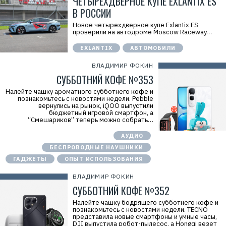
ЧЕТЫРЕХДВЕРНОЕ КУПЕ EXLANTIX ES
В РОССИИ
Новое четырехдверное купе Exlantix ES
проверили на автодроме Moscow Raceway…
EXLANTIX
АВТОМОБИЛИ
ВЛАДИМИР ФОКИН
СУББОТНИЙ КОФЕ №353
Налейте чашку ароматного субботнего кофе и
познакомьтесь с новостями недели. Pebble
вернулись на рынок, iQOO выпустили
бюджетный игровой смартфон, а
“Смешариков” теперь можно собрать…
АУДИО
БЕСПРОВОДНЫЕ НАУШНИКИ
ГАДЖЕТЫ
ОПЫТ ИСПОЛЬЗОВАНИЯ
ВЛАДИМИР ФОКИН
СУББОТНИЙ КОФЕ №352
Налейте чашку бодрящего субботнего кофе и
познакомьтесь с новостями недели. TECNO
представила новые смартфоны и умные часы,
DJI выпустила робот-пылесос, а Hongqi везет