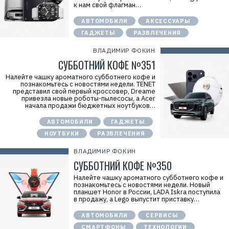
к нам свой флагман…
АВТОМОБИЛИ
АКСЕССУАРЫ
ГАДЖЕТЫ
РАЗВЛЕЧЕНИЯ
ВЛАДИМИР ФОКИН
СУББОТНИЙ КОФЕ №351
Налейте чашку ароматного субботнего кофе и
познакомьтесь с новостями недели. TENET
представил свой первый кроссовер, Dreame
привезла новые роботы-пылесосы, а Acer
начала продажи бюджетных ноутбуков…
АВТОМОБИЛИ
ГАДЖЕТЫ
НОУТБУКИ
РАЗВЛЕЧЕНИЯ
ВЛАДИМИР ФОКИН
СУББОТНИЙ КОФЕ №350
Налейте чашку ароматного субботнего кофе и
познакомьтесь с новостями недели. Новый
планшет Honor в России, LADA Iskra поступила
в продажу, а Lego выпустит приставку…
АВТОМОБИЛИ
СЕРВИСЫ
СМАРТФОНЫ
ТЕХНОЛОГИИ