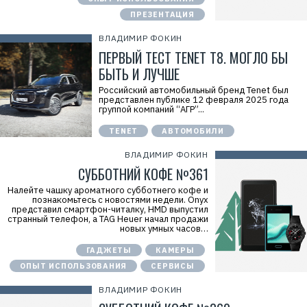
ПРЕЗЕНТАЦИЯ
ВЛАДИМИР ФОКИН
ПЕРВЫЙ ТЕСТ TENET T8. МОГЛО БЫ
БЫТЬ И ЛУЧШЕ
Российский автомобильный бренд Tenet был
представлен публике 12 февраля 2025 года
группой компаний “АГР”...
TENET
АВТОМОБИЛИ
ВЛАДИМИР ФОКИН
СУББОТНИЙ КОФЕ №361
Налейте чашку ароматного субботнего кофе и
познакомьтесь с новостями недели. Onyx
представил смартфон-читалку, HMD выпустил
странный телефон, а TAG Heuer начал продажи
новых умных часов…
ГАДЖЕТЫ
КАМЕРЫ
ОПЫТ ИСПОЛЬЗОВАНИЯ
СЕРВИСЫ
ВЛАДИМИР ФОКИН