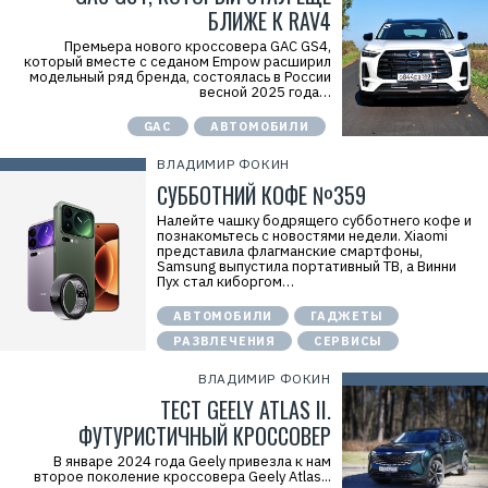
БЛИЖЕ К RAV4
Премьера нового кроссовера GAC GS4,
который вместе с седаном Empow расширил
модельный ряд бренда, состоялась в России
весной 2025 года…
GAC
АВТОМОБИЛИ
ВЛАДИМИР ФОКИН
СУББОТНИЙ КОФЕ №359
Налейте чашку бодрящего субботнего кофе и
познакомьтесь с новостями недели. Xiaomi
представила флагманские смартфоны,
Samsung выпустила портативный ТВ, а Винни
Пух стал киборгом…
АВТОМОБИЛИ
ГАДЖЕТЫ
РАЗВЛЕЧЕНИЯ
СЕРВИСЫ
ВЛАДИМИР ФОКИН
ТЕСТ GEELY ATLAS II.
ФУТУРИСТИЧНЫЙ КРОССОВЕР
В январе 2024 года Geely привезла к нам
второе поколение кроссовера Geely Atlas...