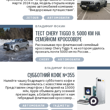
марте 2024 года, модель открыла новую
серию автомобилей компании -
“Внедорожные путешествия”.
JETOUR
АВТОМОБИЛИ
ВЛАДИМИР ФОКИН
ТЕСТ CHERY TIGGO 9. 5000 КМ НА
СЕМЕЙНОМ КРОССОВЕРЕ
Рассказываю про флагманский семейный
кроссовер Chery Tiggo 9, на котором удалось
проехать почти 5000 км по России…
CHERY
АВТОМОБИЛИ
ВЛАДИМИР ФОКИН
СУББОТНИЙ КОФЕ №355
Налейте чашку бодрящего субботнего кофе и
познакомьтесь с новостями недели.
Представлен смартфон с батареей на 15000
мАч, Apple объявила дату осенней
презентации, а Exlantix привезет к нам
гибридный флагманский кроссовер…
АВТОМОБИЛИ
ГАДЖЕТЫ