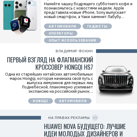
Налейте чашку бодрящего субботнего кофе и
i
познакомьтесь с новостями недели. Apple
d
представила новые iPhone, Sony выпускает
=
новый смартфон, а Чаки заменит Лабубу…
2
V
f
АВТОМОБИЛИ
ГАДЖЕТЫ
n
ОПЕРАТОРЫ
x
y
ОПЫТ ИСПОЛЬЗОВАНИЯ
T
W
ВЛАДИМИР ФОКИН
c
f
ПЕРВЫЙ ВЗГЛЯД НА ФЛАГМАНСКИЙ
M
Р
КРОССОВЕР HONGQI HS7
е
к
Одна из старейших китайских автомобильных
л
марок Hongqi, которая начинала свой путь с
а
выпуска лимузинов для первых лиц
м
Поднебесной, планомерно усиливает
о
экспансию на российский рынок…
д
а
HONGQI
АВТОМОБИЛИ
т
е
C
л
O
ь
P
НА ПРАВАХ РЕКЛАМЫ
:
Y
I
HUAWEI NOVA БУДУЩЕГО: ЛУЧШИЕ
О
D
О
ИДЕИ МОЛОДЫХ ДИЗАЙНЕРОВ И
О
«