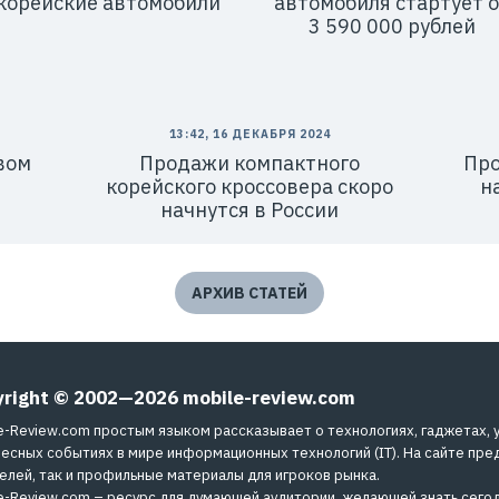
корейские автомобили
автомобиля стартует о
3 590 000 рублей
13:42, 16 ДЕКАБРЯ 2024
вом
Продажи компактного
Про
я
корейского кроссовера скоро
н
начнутся в России
АРХИВ СТАТЕЙ
yright © 2002—2026
mobile-review.com
e-Review.com простым языком рассказывает о технологиях, гаджетах, 
есных событиях в мире информационных технологий (IT). На сайте пре
елей, так и профильные материалы для игроков рынка.
e-Review.com – ресурс для думающей аудитории, желающей знать сегод