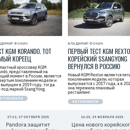
АДИМИР ФОКИН
ВЛАДИМИР ФОКИН
СТ KGM KORANDO. ТОТ
ПЕРВЫЙ ТЕСТ KGM REXTO
МЫЙ КОРЕЕЦ
КОРЕЙСКИЙ SSANGYONG
ВЕРНУЛСЯ В РОССИЮ
пактный кроссовер KGM
ando, представленный на
Новый KGM Rexton является пя
ущий момент в России, является
поколением модели, которая
вертым поколением модели и
выпускается с 2017 года, а в 20
 выпущен в 2019 году, тогда
она пережила плановый
 под маркой SsangYong.
рестайлинг.
ВТОМОБИЛИ
АВТОМОБИЛИ
17:32, 17 ОКТЯБРЯ 2025
16:15, 19 ФЕВРАЛЯ 2025
Pandora защитит
Цена нового корейског