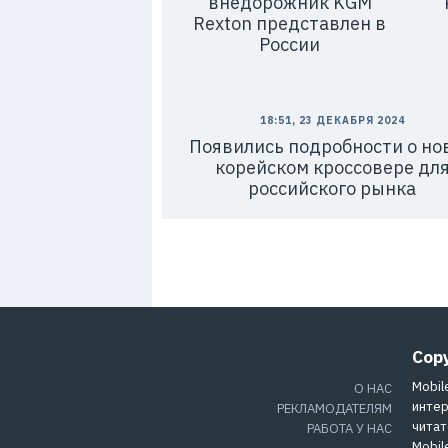
внедорожник KGM
Rexton представлен в
России
18:51, 23 ДЕКАБРЯ 2024
Появились подробности о но
корейском кроссовере дл
российского рынка
Cop
Mobil
О НАС
интер
РЕКЛАМОДАТЕЛЯМ
читат
РАБОТА У НАС
Mobil