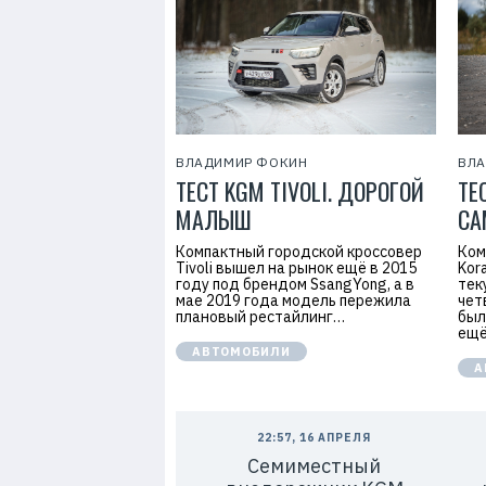
7
ВЛАДИМИР ФОКИН
ВЛ
ТЕСТ KGM TIVOLI. ДОРОГОЙ
ТЕ
МАЛЫШ
СА
Компактный городской кроссовер
Ком
Tivoli вышел на рынок ещё в 2015
Kor
году под брендом SsangYong, а в
тек
мае 2019 года модель пережила
чет
плановый рестайлинг…
был
ещё
АВТОМОБИЛИ
А
22:57, 16 АПРЕЛЯ
Семиместный