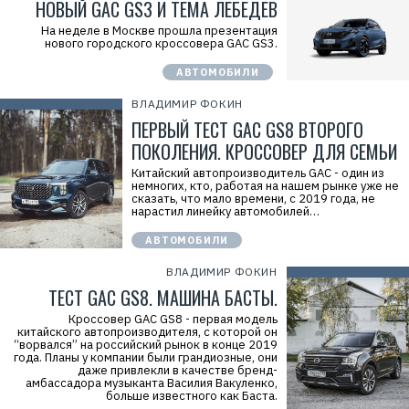
НОВЫЙ GAC GS3 И ТЁМА ЛЕБЕДЕВ
На неделе в Москве прошла презентация
нового городского кроссовера GAC GS3.
АВТОМОБИЛИ
ВЛАДИМИР ФОКИН
ПЕРВЫЙ ТЕСТ GAC GS8 ВТОРОГО
ПОКОЛЕНИЯ. КРОССОВЕР ДЛЯ СЕМЬИ
Китайский автопроизводитель GAC - один из
немногих, кто, работая на нашем рынке уже не
сказать, что мало времени, с 2019 года, не
нарастил линейку автомобилей…
АВТОМОБИЛИ
ВЛАДИМИР ФОКИН
ТЕСТ GAC GS8. МАШИНА БАСТЫ.
Кроссовер GAC GS8 - первая модель
китайского автопроизводителя, с которой он
“ворвался” на российский рынок в конце 2019
года. Планы у компании были грандиозные, они
даже привлекли в качестве бренд-
амбассадора музыканта Василия Вакуленко,
больше известного как Баста.