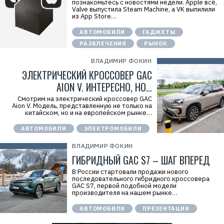
познакомьтесь с новостями недели. Apple всё,
Valve выпустила Steam Machine, а VK выпилили
из App Store…
АВТОМОБИЛИ
ГАДЖЕТЫ
РАЗВЛЕЧЕНИЯ
РЫНОК
ВЛАДИМИР ФОКИН
ЭЛЕКТРИЧЕСКИЙ КРОССОВЕР GAC
AION V. ИНТЕРЕСНО, НО…
Смотрим на электрический кроссовер GAC
Aion V. Модель, представленную не только на
китайском, но и на европейском рынке…
АВТОМОБИЛИ
ЭЛЕКТРОМОБИЛИ
ВЛАДИМИР ФОКИН
ГИБРИДНЫЙ GAC S7 – ШАГ ВПЕРЕД
В России стартовали продажи нового
последовательного гибридного кроссовера
GAC S7, первой подобной модели
производителя на нашем рынке…
АВТОМОБИЛИ
ПРЕЗЕНТАЦИЯ