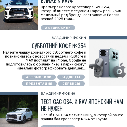
БЛИЖЕ К RAV4
Премьера нового кроссовера GAC GS4,
который вместе с седаном Empow расширил
модельный ряд бренда, состоялась в России
весной 2025 года…
АВТОМОБИЛИ
ВЛАДИМИР ФОКИН
СУББОТНИЙ КОФЕ №354
Налейте чашку ароматного субботнего кофе и
познакомьтесь с новостями недели. RuStore и
МАХ поставят на iPhone, Google не
подготовилась к юбилею Pixel, а парни смогут
идеально фотографировать девушек…
АВТОМОБИЛИ
ГАДЖЕТЫ
ПРЕЗЕНТАЦИЯ
СЕРВИСЫ
ВЛАДИМИР ФОКИН
ТЕСТ GAC GS4. И RAV ЯПОНСКИЙ НАМ
НЕ НУЖЕН
Новый GAC GS4 метит в нишу, в которой ранее
правил бал кроссовер RAV4 от Toyota.